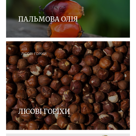
ПАЛЬМОВА ОЛІЯ
У Ferrero ми прагнемо постачати пальмову олію,
яка на 100% сертифікована RSPO, відокремлена
та простежується аж до плантацій.
ЛІСОВІ ГОРІХИ
ЛІСОВІ ГОРІХИ
Ми працюємо над створенням відповідального
ланцюжка постачань лісового горіха.