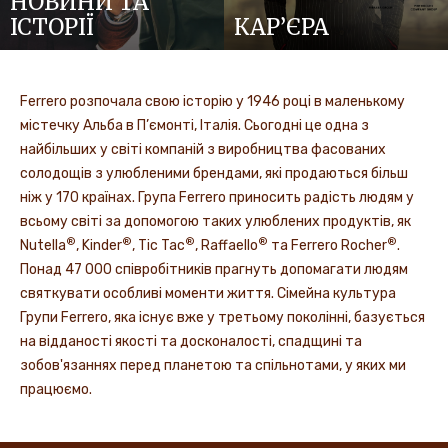
НОВИНИ ТА
ІСТОРІЇ
КАР’ЄРА
Ferrero розпочала свою історію у 1946 році в маленькому
містечку Альба в П’ємонті, Італія. Сьогодні це одна з
найбільших у світі компаній з виробництва фасованих
солодощів з улюбленими брендами, які продаються більш
ніж у 170 країнах. Група Ferrero приносить радість людям у
всьому світі за допомогою таких улюблених продуктів, як
®
®
®
®
®
Nutella
, Kinder
, Tic Tac
, Raffaello
та Ferrero Rocher
.
Понад 47 000 співробітників прагнуть допомагати людям
святкувати особливі моменти життя. Сімейна культура
Групи Ferrero, яка існує вже у третьому поколінні, базується
на відданості якості та досконалості, спадщині та
зобов'язаннях перед планетою та спільнотами, у яких ми
працюємо.