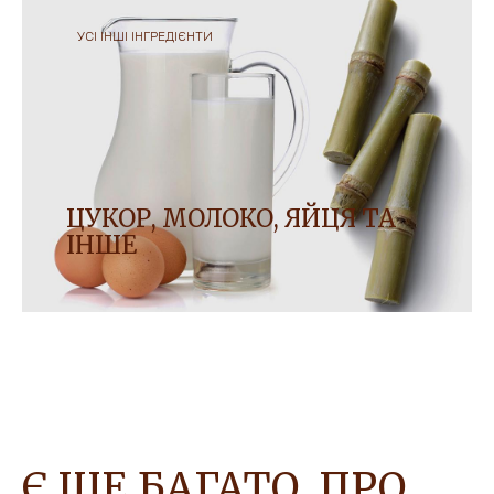
УСІ ІНШІ ІНГРЕДІЄНТИ
ЦУКОР, МОЛОКО, ЯЙЦЯ ТА
ІНШЕ
Дізнайтеся про інші наші інгредієнти та про те,
як ми працюємо над їх закупівлею, піклуючись
про людей, планету та добробут тварин.
Є ЩЕ БАГАТО, ПРО