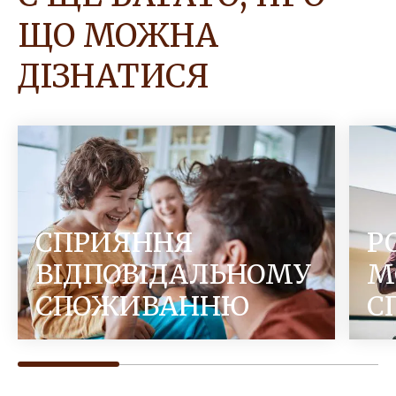
ЩО МОЖНА
ДІЗНАТИСЯ
СПРИЯННЯ
Р
ВІДПОВІДАЛЬНОМУ
М
СПОЖИВАННЮ
С