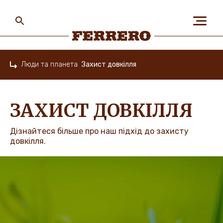
Skip
to
main
content
Ferrero
Люди та планета
Захист довкілля
Home
ПРО НАС
ЗАХИСТ ДОВКІЛЛЯ
ЛЮДИ ТА ПЛАНЕТА
Дізнайтеся більше про наш підхід до захисту
довкілля.
НАШІ БРЕНДИ
КАР’ЄРА