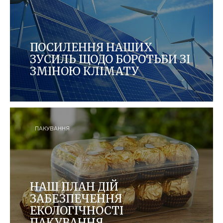
ПОСИЛЕННЯ НАШИХ
ЗУСИЛЬ ЩОДО БОРОТЬБИ ЗІ
ЗМІНОЮ КЛІМАТУ
Щороку ми прагнемо скорочувати викиди
вуглекислого газу, оцінюючи та підвищуючи
енергоефективність виробництва нашої
продукції у глобальній діяльності та у всіх
ланцюжках постачань.
ПАКУВАННЯ
НАШ ПЛАН ДІЙ
ЗАБЕЗПЕЧЕННЯ
ЕКОЛОГІЧНОСТІ
ПАКУВАННЯ