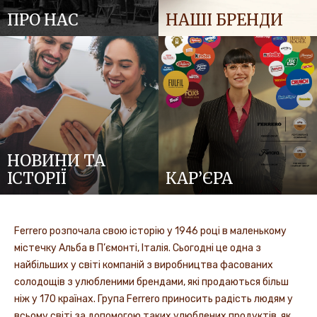
ПРО НАС
НАШІ БРЕНДИ
НОВИНИ ТА
ІСТОРІЇ
КАР’ЄРА
Ferrero розпочала свою історію у 1946 році в маленькому
містечку Альба в П’ємонті, Італія. Сьогодні це одна з
найбільших у світі компаній з виробництва фасованих
солодощів з улюбленими брендами, які продаються більш
ніж у 170 країнах. Група Ferrero приносить радість людям у
всьому світі за допомогою таких улюблених продуктів, як