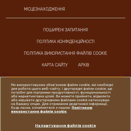
МІСЦЕЗНАХОДЖЕННЯ
ПОШИРЕНІ ЗАПИТАННЯ
ПОЛІТИКА КОНФІДЕНЦІЙНОСТІ
ПОЛІТИКА ВИКОРИСТАННЯ ФАЙЛІВ COOKIE
КАРТА САЙТУ
АРХІВ
Ми використовуємо обов’язкові файли cookie, які необхідні
для роботи цього веб-сайту, і другорядні файли cookie, що
потрібні для підтримки продуктивності, функціональності
або маркетингових цілей. Ви можете прийняти, відхилити
Instagram
LinkedIn
Facebook
або керувати другорядними файлами cookie натиснувши
на бажану опцію. Для отримання додаткової інформації,
будь ласка, ознайомтеся з нашою
Політикою
використання файлів cookie
.
Ferrero
Налаштування файлів cookie