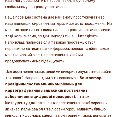
нам змогу розширити це зобов’язання в сучасному
глобальному ланцюжку постачань.
Наша провідна система дає нам змогу простежувати всі
наші відповідні сировинні матеріали аж до їх походження. Ми
можемо позитивно впливати на ланцюжки постачань лише
тоді, коли знаємо, звідки надходять наші інгредієнти.
Наприклад, пальмова олія та какао простежуються
переважно до плантації чи фермера, молоко та яйця також
мають високий рівень простеження, який ми
продовжуватимемо підвищувати.
Для досягнення наших цілей ми використовуємо інноваційні
технології. Наприклад, ми співпрацюємо з
Sourcemap,
провідним постачальником рішень для
картографування ланцюжків постачань і
забезпечення цифрової прозорості
, а також
інструменту для поліпшення простеження такої сировини,
як какао, пальмова олія та лісовий горіх. Наявність більшої
кількості інформації, даних та моніторингу також допомагає