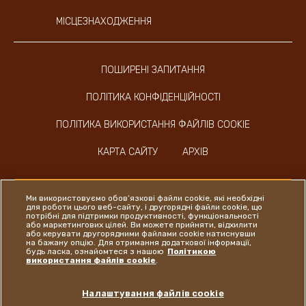
МІСЦЕЗНАХОДЖЕННЯ
ПОШИРЕНІ ЗАПИТАННЯ
ПОЛІТИКА КОНФІДЕНЦІЙНОСТІ
ПОЛІТИКА ВИКОРИСТАННЯ ФАЙЛІВ COOKIE
КАРТА САЙТУ
АРХІВ
Ми використовуємо обов’язкові файли cookie, які необхідні
для роботи цього веб-сайту, і другорядні файли cookie, що
потрібні для підтримки продуктивності, функціональності
або маркетингових цілей. Ви можете прийняти, відхилити
Instagram
LinkedIn
Facebook
або керувати другорядними файлами cookie натиснувши
на бажану опцію. Для отримання додаткової інформації,
будь ласка, ознайомтеся з нашою
Політикою
використання файлів cookie
.
Ferrero
Налаштування файлів cookie