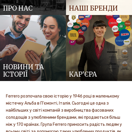
ПРО НАС
НАШІ БРЕНДИ
НОВИНИ ТА
ІСТОРІЇ
КАР’ЄРА
Ferrero розпочала свою історію у 1946 році в маленькому
містечку Альба в П’ємонті, Італія. Сьогодні це одна з
найбільших у світі компаній з виробництва фасованих
солодощів з улюбленими брендами, які продаються більш
ніж у 170 країнах. Група Ferrero приносить радість людям у
всьому світі за допомогою таких улюблених продуктів, як