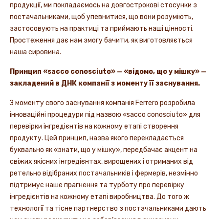
продукції, ми покладаємось на довгострокові стосунки з
постачальниками, щоб упевнитися, що вони розуміють,
застосовують на практиці та приймають наші цінності.
Простеження дає нам змогу бачити, як виготовляється
наша сировина.
Принцип «sacco conosciuto» — «відомо, що у мішку» —
закладений в ДНК компанії з моменту її заснування.
З моменту свого заснування компанія Ferrero розробила
інноваційні процедури під назвою «sacco conosciuto» для
перевірки інгредієнтів на кожному етапі створення
продукту. Цей принцип, назва якого перекладається
буквально як «знати, що у мішку», передбачає акцент на
свіжих якісних інгредієнтах, вирощених і отриманих від
ретельно відібраних постачальників і фермерів, незмінно
підтримує наше прагнення та турботу про перевірку
інгредієнтів на кожному етапі виробництва. До того ж
технології та тісне партнерство з постачальниками дають