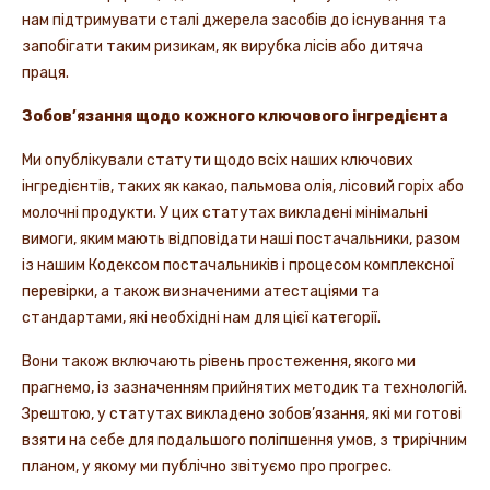
нам підтримувати сталі джерела засобів до існування та
запобігати таким ризикам, як вирубка лісів або дитяча
праця.
Зобов’язання щодо кожного ключового інгредієнта
Ми опублікували статути щодо всіх наших ключових
інгредієнтів, таких як какао, пальмова олія, лісовий горіх або
молочні продукти. У цих статутах викладені мінімальні
вимоги, яким мають відповідати наші постачальники, разом
із нашим Кодексом постачальників і процесом комплексної
перевірки, а також визначеними атестаціями та
стандартами, які необхідні нам для цієї категорії.
Вони також включають рівень простеження, якого ми
прагнемо, із зазначенням прийнятих методик та технологій.
Зрештою, у статутах викладено зобов’язання, які ми готові
взяти на себе для подальшого поліпшення умов, з трирічним
планом, у якому ми публічно звітуємо про прогрес.