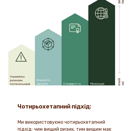
Чотирьохетапний підхід:
Ми використовуємо чотирьохетапний
підхід: чим вищий ризик, тим вищим має