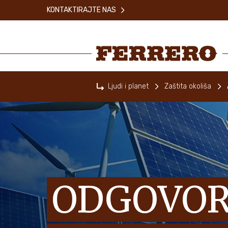
Skip
KONTAKTIRAJTE NAS
to
main
content
Ferrero
Ljudi i planet
Zaštita okoliša
Home
ODGOVO