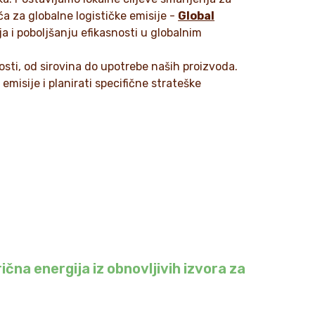
ća za globalne logističke emisije -
Global
a i poboljšanju efikasnosti u globalnim
nosti, od sirovina do upotrebe naših proizvoda.
misije i planirati specifične strateške
rična energija iz obnovljivih izvora za