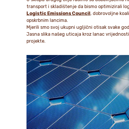
transport i skladištenje da bismo optimizirali l
Logistic Emissions Council
, dobrovoljne koal
opskrbnim lancima.
Mjerili smo svoj ukupni ugljični otisak svake go
Jasna slika našeg uticaja kroz lanac vrijednost
projekte.