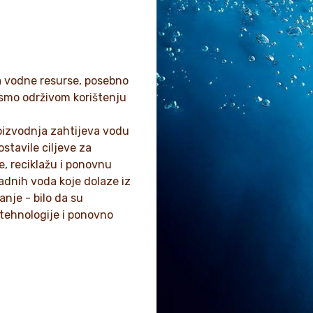
a vodne resurse, posebno
smo održivom korištenju
roizvodnja zahtijeva vodu
ostavile ciljeve za
e, reciklažu i ponovnu
adnih voda koje dolaze iz
nje - bilo da su
 tehnologije i ponovno