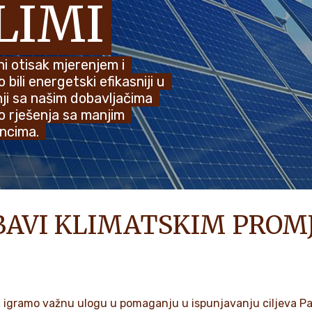
LIMI
ni otisak mjerenjem i
ili energetski efikasniji u
nji sa našim dobavljačima
o rješenja sa manjim
ancima.
 BAVI KLIMATSKIM PRO
ća, igramo važnu ulogu u pomaganju u ispunjavanju ciljeva 