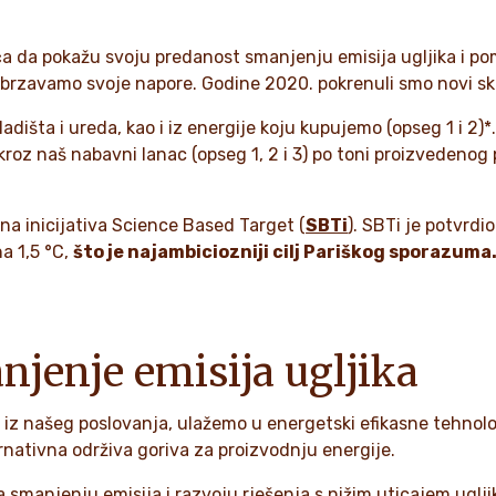
a da pokažu svoju predanost smanjenju emisija ugljika i pom
 ubrzavamo svoje napore. Godine 2020. pokrenuli smo novi 
adišta i ureda, kao i iz energije koju kupujemo (opseg 1 i 2)*
 kroz naš nabavni lanac (opseg 1, 2 i 3) po toni proizvedenog
na inicijativa Science Based Target (
SBTi
). SBTi je potvrdi
a 1,5 °C,
što je najambiciozniji cilj Pariškog sporazuma
jenje emisija ugljika
ja iz našeg poslovanja, ulažemo u energetski efikasne tehno
ternativna održiva goriva za proizvodnju energije.
 smanjenju emisija i razvoju rješenja s nižim uticajem uglji