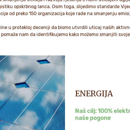
ogistiku opskrbnog lanca. Osim toga, slijedimo standarde Vije
icije od preko 150 organizacija koje rade na smanjenju emisij
dine u protekloj deceniji da bismo utvrdili uticaj naših aktiv
i pomaže nam da identifikujemo kako možemo smanjiti svoje e
ENERGIJA
Naš cilj: 100% elekt
naše pogone