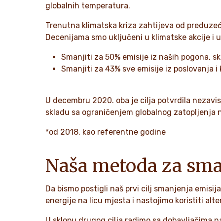
globalnih temperatura.
Trenutna klimatska kriza zahtijeva od preduzeć
Decenijama smo uključeni u klimatske akcije i
Smanjiti za 50% emisije iz naših pogona, skl
Smanjiti za 43% sve emisije iz poslovanja i
U decembru 2020. oba je cilja potvrdila nezavis
skladu sa ograničenjem globalnog zatopljenja n
*od 2018. kao referentne godine
Naša metoda za sman
Da bismo postigli naš prvi cilj smanjenja emisi
energije na licu mjesta i nastojimo koristiti al
U sklopu drugog cilja radimo sa dobavljačima na