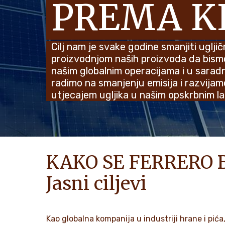
PREMA K
Cilj nam je svake godine smanjiti ugljič
proizvodnjom naših proizvoda da bismo b
našim globalnim operacijama i u sarad
radimo na smanjenju emisija i razvijam
utjecajem ugljika u našim opskrbnim l
KAKO SE FERRERO
Jasni ciljevi
Kao globalna kompanija u industriji hrane i pi