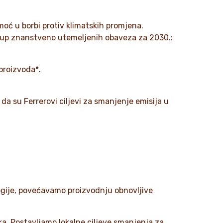
oć u borbi protiv klimatskih promjena.
skup znanstveno utemeljenih obaveza za 2030.:
.
 proizvoda*.
o da su Ferrerovi ciljevi za smanjenje emisija u
.
logije, povećavamo proizvodnju obnovljive
ka. Postavljamo lokalne ciljeve smanjenja za