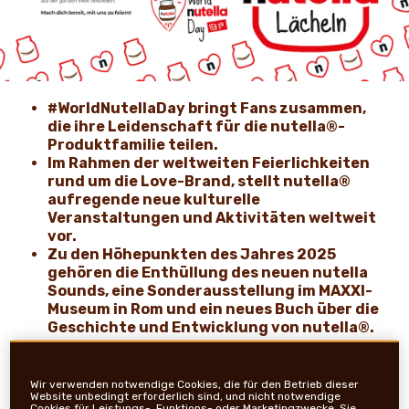
NEWS UND STORYS
#WorldNutellaDay bringt Fans zusammen,
die ihre Leidenschaft für die nutella®-
Produktfamilie teilen.
Im Rahmen der weltweiten Feierlichkeiten
rund um die Love-Brand, stellt nutella®
aufregende neue kulturelle
Veranstaltungen und Aktivitäten weltweit
vor.
Zu den Höhepunkten des Jahres 2025
gehören die Enthüllung des neuen nutella
Sounds, eine Sonderausstellung im MAXXI-
Museum in Rom und ein neues Buch über die
Geschichte und Entwicklung von nutella®.
Wir verwenden notwendige Cookies, die für den Betrieb dieser
Website unbedingt erforderlich sind, und nicht notwendige
Cookies für Leistungs-, Funktions- oder Marketingzwecke. Sie