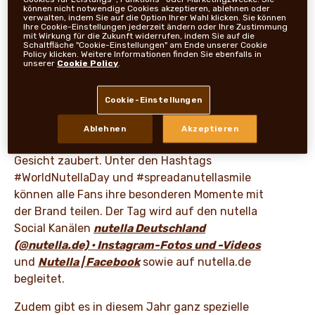
®
Frankfurt, 5. Februar 2025:
Der World nutella
können nicht notwendige Cookies akzeptieren, ablehnen oder
verwalten, indem Sie auf die Option Ihrer Wahl klicken. Sie können
Day, der jährlich am 5. Februar stattfindet und
Ihre Cookie-Einstellungen jederzeit ändern oder Ihre Zustimmung
mit Wirkung für die Zukunft widerrufen, indem Sie auf die
von Fans für Fans ins Leben gerufen wurde,
Schaltfläche "Cookie-Einstellungen" am Ende unserer Cookie
Policy klicken. Weitere Informationen finden Sie ebenfalls in
bringt seit seiner Einführung im Jahr 2007
unserer
Cookie Policy
.
Menschen auf der ganzen Welt in ihrer Liebe
zum kultigen Brotaufstrich zusammen. In
Cookie-Einstellungen
diesem Jahr feiern wir besonders die stetig
®
wachsende nutella
-Produktfamilie, die den
Ablehnen
Akzeptieren
Fans jeden Tag aufs Neue ein Lächeln ins
Gesicht zaubert. Unter den Hashtags
#WorldNutellaDay und #spreadanutellasmile
können alle Fans ihre besonderen Momente mit
der Brand teilen. Der Tag wird auf den nutella
Social Kanälen
nutella Deutschland
(@nutella.de) • Instagram-Fotos und -Videos
und
Nutella | Facebook
sowie auf nutella.de
begleitet.
Zudem gibt es in diesem Jahr ganz spezielle