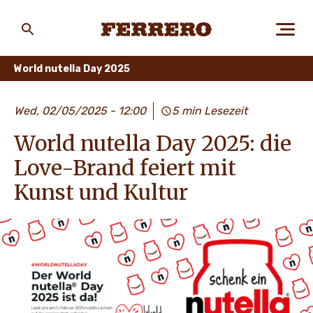
Skip
to
main
Ferrero
content
World nutella Day 2025
ÜBER FERRERO
Wed, 02/05/2025 - 12:00
5 min Lesezeit
World nutella Day 2025: die
MENSCH UND UMWELT
Love-Brand feiert mit
Kunst und Kultur
UNSERE MARKEN
KARRIERE