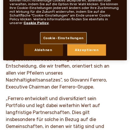
können nicht notwendige Cookies akzeptieren, ablehnen oder
verwalten, indem Sie auf die Option Ihrer Wahl klicken. Sie können
Förderung eines verantwortungsvollen Konsums
Ihre Cookie-Einstellungen jederzeit ändern oder Ihre Zustimmung
mit Wirkung für die Zukunft widerrufen, indem Sie auf die
und Befähigung von Menschen.
Schaltfläche "Cookie-Einstellungen" am Ende unserer Cookie
Policy klicken. Weitere Informationen finden Sie ebenfalls in
unserer
Cookie Policy
.
„Die Ferrero-Gruppe erkennt die entscheidende
Rolle an, die das Unternehmen beim Schutz der
Natur für zukünftige Generationen spielt. Durch
Cookie-Einstellungen
konkretes Engagement bekräftigen wir, dass
Ablehnen
Akzeptieren
Nachhaltigkeit in die langfristige Strategie
eingebettet ist. Jede strategische
Entscheidung, die wir treffen, orientiert sich an
allen vier Pfeilern unseres
Nachhaltigkeitsansatzes“, so Giovanni Ferrero,
Executive Chairman der Ferrero-Gruppe.
„Ferrero entwickelt und diversifiziert sein
Portfolio und legt dabei weiterhin Wert auf
langfristige Partnerschaften. Dies gilt
insbesondere für solche in Bezug auf die
Gemeinschaften, in denen wir tätig sind und