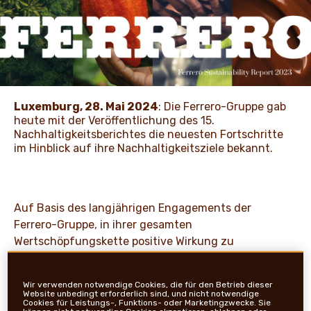
NEWS UND STORYS
Luxemburg, 28. Mai 2024
: Die Ferrero-Gruppe gab
heute mit der Veröffentlichung des 15.
Nachhaltigkeitsberichtes die neuesten Fortschritte
im Hinblick auf ihre Nachhaltigkeitsziele bekannt.
Auf Basis des langjährigen Engagements der
Ferrero-Gruppe, in ihrer gesamten
Wertschöpfungskette positive Wirkung zu
erzielen, zeigt der Bericht deutliche Fortschritte
in den zentralen Nachhaltigkeitssäulen des
Wir verwenden notwendige Cookies, die für den Betrieb dieser
Unternehmens auf. Dies sind: Umweltschutz,
Website unbedingt erforderlich sind, und nicht notwendige
Cookies für Leistungs-, Funktions- oder Marketingzwecke. Sie
nachhaltige Beschaffung von Zutaten,