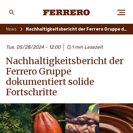
Skip
to
main
Ferrero
content
News
Nachhaltigkeitsbericht der Ferrero Gruppe dokumentiert solide Fortschritte
ÜBER FERRERO
Tue, 05/28/2024 - 12:00
1 min Lesezeit
Nachhaltigkeitsbericht der
MENSCH UND UMWELT
Ferrero Gruppe
dokumentiert solide
Fortschritte
UNSERE MARKEN
KARRIERE