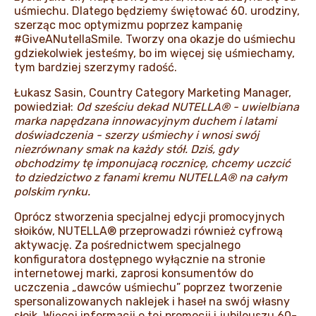
uśmiechu. Dlatego będziemy świętować 60. urodziny,
szerząc moc optymizmu poprzez kampanię
#GiveANutellaSmile. Tworzy ona okazje do uśmiechu
gdziekolwiek jesteśmy, bo im więcej się uśmiechamy,
tym bardziej szerzymy radość.
Łukasz Sasin, Country Category Marketing Manager,
powiedział:
Od sześciu dekad NUTELLA® - uwielbiana
marka napędzana innowacyjnym duchem i latami
doświadczenia - szerzy uśmiechy i wnosi swój
niezrównany smak na każdy stół. Dziś, gdy
obchodzimy tę imponujacą rocznicę, chcemy uczcić
to dziedzictwo z fanami kremu NUTELLA® na całym
polskim rynku.
Oprócz stworzenia specjalnej edycji promocyjnych
słoików, NUTELLA® przeprowadzi również cyfrową
aktywację. Za pośrednictwem specjalnego
konfiguratora dostępnego wyłącznie na stronie
internetowej marki, zaprosi konsumentów do
uczczenia „dawców uśmiechu” poprzez tworzenie
spersonalizowanych naklejek i haseł na swój własny
słoik. Więcej informacji o tej promocji i jubileuszu 60-