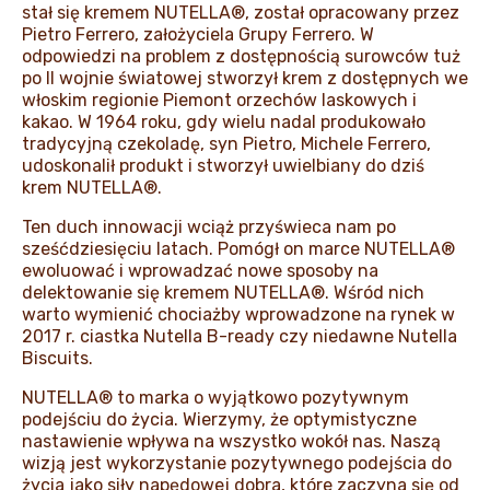
stał się kremem NUTELLA®, został opracowany przez
Pietro Ferrero, założyciela Grupy Ferrero. W
odpowiedzi na problem z dostępnością surowców tuż
po II wojnie światowej stworzył krem z dostępnych we
włoskim regionie Piemont orzechów laskowych i
kakao. W 1964 roku, gdy wielu nadal produkowało
tradycyjną czekoladę, syn Pietro, Michele Ferrero,
udoskonalił produkt i stworzył uwielbiany do dziś
krem NUTELLA®.
Ten duch innowacji wciąż przyświeca nam po
sześćdziesięciu latach. Pomógł on marce NUTELLA®
ewoluować i wprowadzać nowe sposoby na
delektowanie się kremem NUTELLA®. Wśród nich
warto wymienić chociażby wprowadzone na rynek w
2017 r. ciastka Nutella B-ready czy niedawne Nutella
Biscuits.
NUTELLA® to marka o wyjątkowo pozytywnym
podejściu do życia. Wierzymy, że optymistyczne
nastawienie wpływa na wszystko wokół nas. Naszą
wizją jest wykorzystanie pozytywnego podejścia do
życia jako siły napędowej dobra, które zaczyna się od