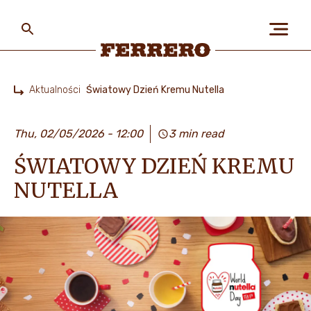
Skip
to
main
content
Ferrero
Aktualności
Światowy Dzień Kremu Nutella
Home
O NAS
Thu, 02/05/2026 - 12:00
3 min read
ŚWIATOWY DZIEŃ KREMU
LUDZIE I PLANETA
NUTELLA
NASZE MARKI I PRODUKTY
PRACA W FERRERO