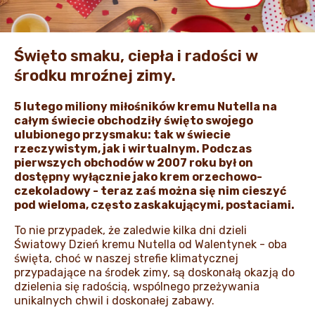
AKTUALNOŚCI I MEDIA
Święto smaku, ciepła i radości w
środku mroźnej zimy.
5 lutego miliony miłośników kremu Nutella na
całym świecie
obchodziły
święto swojego
ulubionego przysmaku: tak w świecie
rzeczywistym, jak i wirtualnym. Podczas
pierwszych obchodów w 2007 roku był on
dostępny wyłącznie jako krem orzechowo-
czekoladowy - teraz zaś można się nim cieszyć
pod wieloma, często zaskakującymi, postaciami.
To nie przypadek, że zaledwie kilka dni dzieli
Światowy Dzień kremu Nutella od Walentynek - oba
święta, choć w naszej strefie klimatycznej
przypadające na środek zimy, są doskonałą okazją do
dzielenia się radością, wspólnego przeżywania
unikalnych chwil i doskonałej zabawy.