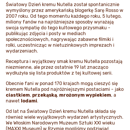
Światowy Dzień kremu Nutella został spontanicznie
wymyślony przez amerykańską blogerkę Sarę Rosso w
2007 roku. Od tego momentu każdego roku, 5 lutego,
miliony fanów na najróżniejsze sposoby wyrażają
swoja sympatię do
tego kultowego przysmaku -
publikując zdjęcia i posty w mediach
społecznościowych, nagrywając zabawne filmiki i
rolki, uczestnicząc w nietuzinkowych imprezach i
wydarzeniach.
Receptura i wyjątkowy smak kremu Nutella pozostają
niezmienne, ale przez ostatnie 19 lat znacząco
wydłużyła się lista produktów z tej kultowej serii.
Obecnie fani w ponad 170 krajach mogą cieszyć się
kremem Nutella pod najróżniejszymi postaciami - jako
ciastkiem
,
przekąską
,
mrożonym wypiekiem
, a
nawet
lodami
.
Od lat na Światowy Dzień kremu Nutella składa się
również wiele wyjątkowych wydarzeń artystycznych.
We Włoskim Narodowym Muzeum Sztuki XXI wieku
(MAXXI Museum) w Rzymie mogliśmy podziwiać