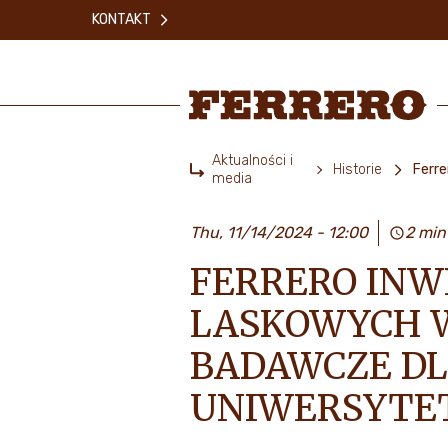
Skip
KONTAKT
to
main
content
Ferrero
Aktualności i
Historie
media
Home
Thu, 11/14/2024 - 12:00
2 min
FERRERO INW
LASKOWYCH W
BADAWCZE DL
UNIWERSYTE