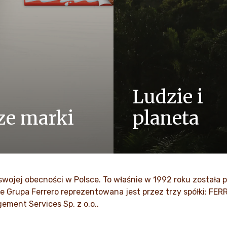
Ludzie i
ze marki
planeta
ę pozytywną energią z
Ponieważ jesteśmy firmą rod
aby wnieść więcej
wartości takie jak szacunek
do świata.
i innowacyjność są wbudowa
kulturę od pokoleń.
wojej obecności w Polsce. To właśnie w 1992 roku została p
Z WIĘCEJ
e Grupa Ferrero reprezentowana jest przez trzy spółki: FER
ZOBACZ WIĘCEJ
ement Services Sp. z o.o..