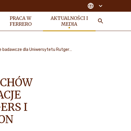
PRACA W
AKTUALNOŚCI I
FERRERO
MEDIA
POSZUK
Ferrero inwestuje w uprawy orzechów laskowych w usa, przyznając dotacje badawcze dla Uniwersytetu Rutgers I uniwersytetu stanowego w Oregon
ECHÓW
ACJE
ERS I
ON