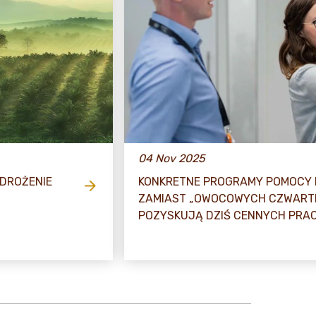
04 Nov 2025
WDROŻENIE
KONKRETNE PROGRAMY POMOCY 
ZAMIAST „OWOCOWYCH CZWARTK
POZYSKUJĄ DZIŚ CENNYCH PRA