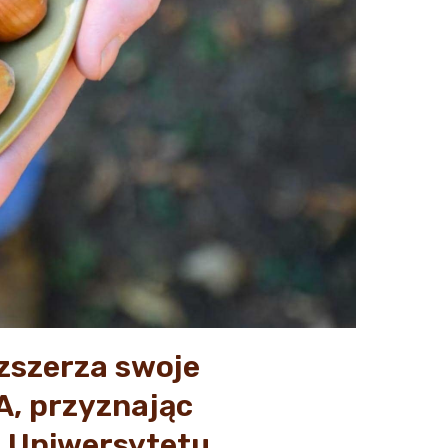
ozszerza swoje
A, przyznając
a Uniwersytetu