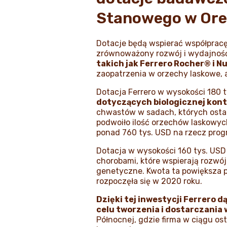
Stanowego w Oreg
Dotacje będą wspierać współpracę
zrównoważony rozwój i wydajnoś
takich jak Ferrero Rocher® i N
zaopatrzenia w orzechy laskowe, 
Dotacja Ferrero w wysokości 180 
dotyczących biologicznej kont
chwastów w sadach, których ostat
podwoiło ilość orzechów laskowyc
ponad 760 tys. USD na rzecz pro
Dotacja w wysokości 160 tys. US
chorobami, które wspierają rozw
genetyczne. Kwota ta powiększa p
rozpoczęła się w 2020 roku.
Dzięki tej inwestycji Ferrero
celu tworzenia i dostarczania 
Północnej, gdzie firma w ciągu os