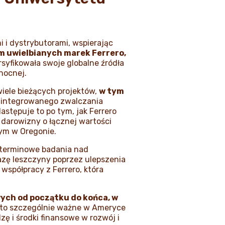
 i dystrybutorami, wspierając
m uwielbianych marek Ferrero,
syfikowała swoje globalne źródła
nocnej.
iele bieżących projektów,
w tym
 zintegrowanego zwalczania
stępuje to po tym, jak Ferrero
darowizny o łącznej wartości
ym w Oregonie.
oterminowe badania nad
zę leszczyny poprzez ulepszenia
współpracy z Ferrero, która
wych od początku do końca, w
t to szczególnie ważne w Ameryce
ę i środki finansowe w rozwój i