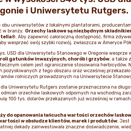
onie i Uniwersytetu Rutgers.
 obu uniwersytetów z lokalnymi plantatorami, producentami
ć w branży.
Orzechy laskowe są niezbędnym składnikie
utella®
. Aby zapewnić całoroczną dostępność, firma zdywer
aby wesprzeć swój szybki rozwój, zwłaszcza w Ameryce Pół
tys. USD dla Uniwersytetu Stanowego w Oregonie wesprze w
roli gatunków inwazyjnych, chorób i grzybów
, a także
ecznym celem jest ograniczenie stosowania herbicydów. Na
h pozyskiwanych z tego obszaru oraz wcześniej przekazało 
gramów rolniczych prowadzonych na Uniwersytecie Stanow
D dla Uniwersytetu Rutgers zostanie przeznaczona na dług
ój odmian orzechów laskowych odpornych na wschodnią zara
ulę 100 tys. dolarów przekazanych już wcześniej w ramach 
 dąży do opanowania łańcucha wartości orzechów lasko
wartości w obsłudze klientów, marek i produktów
. Jes
tatniej dekady zainwestowała znaczne doświadczenie, wiedz