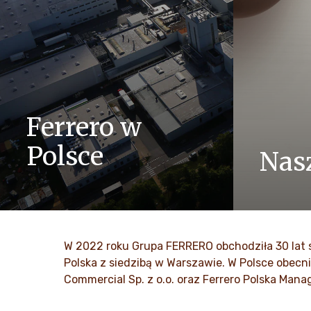
Ferrero w
Polsce
Nas
Dzielimy si
ZOBACZ WIĘCEJ
rodzinami, 
optymizmu 
W 2022 roku Grupa FERRERO obchodziła 30 lat s
ZOBAC
Polska z siedzibą w Warszawie. W Polsce obecni
Commercial Sp. z o.o. oraz Ferrero Polska Manag