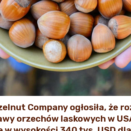
zelnut Company ogłosiła, że r
awy orzechów laskowych w US
 w wysokości 340 tys. USD dl