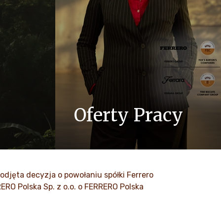
Oferty Pracy
zinną,
W Ferrero wiemy, że nasze produkty są
, uczciwość
uwielbiane przez miliony ludzi na całym
ne w naszą
świecie, młodych i starszych.
odjęta decyzja o powołaniu spółki Ferrero
ZOBACZ WIĘCEJ
RERO Polska Sp. z o.o. o FERRERO Polska