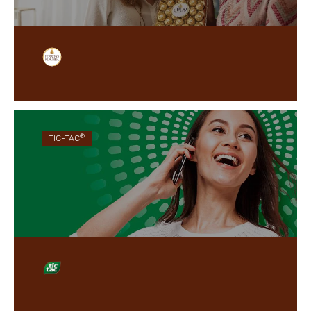
Măiestria întâlnește calitatea în deliciosul nostru
®
Ferrero Rocher
cu alune de pădure și înveliș de
ciocolată, care desăvârșește emoția momentelor
tale prețioase.
®
TIC-TAC
Pentru momente ce reîmprospătează simțurile,
oricând, oriunde și cu oricine.