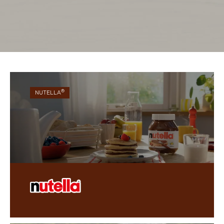
®
NUTELLA
®
Cu gustul său unic, NUTELLA
a devenit un
produs preferat de generații întregi de oameni din
întreaga lume.