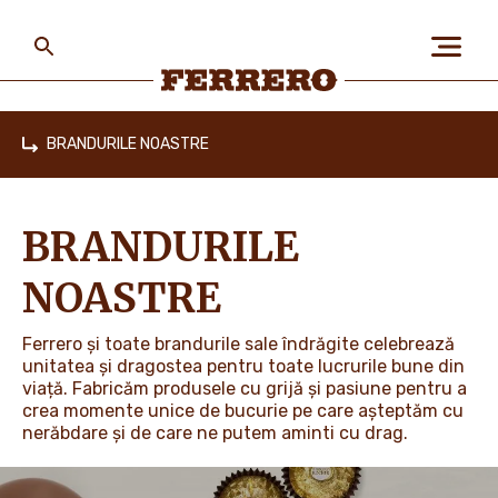
Skip
to
main
content
Ferrero
BRANDURILE NOASTRE
Home
DESPRE NOI
BRANDURILE
OAMENII ȘI PLANETA
NOASTRE
Ferrero și toate brandurile sale îndrăgite celebrează
BRANDURILE NOASTRE
unitatea și dragostea pentru toate lucrurile bune din
viață. Fabricăm produsele cu grijă și pasiune pentru a
crea momente unice de bucurie pe care așteptăm cu
nerăbdare și de care ne putem aminti cu drag.
PROMOȚII