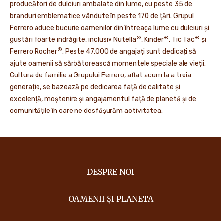
producători de dulciuri ambalate din lume, cu peste 35 de
branduri emblematice vândute în peste 170 de țări. Grupul
Ferrero aduce bucurie oamenilor din întreaga lume cu dulciuri și
®
®
®
gustări foarte îndrăgite, inclusiv Nutella
, Kinder
, Tic Tac
și
®
Ferrero Rocher
. Peste 47.000 de angajați sunt dedicați să
ajute oamenii să sărbătorească momentele speciale ale vieții.
Cultura de familie a Grupului Ferrero, aflat acum la a treia
generație, se bazează pe dedicarea față de calitate și
excelență, moștenire și angajamentul față de planetă și de
comunitățile în care ne desfășurăm activitatea.
DESPRE NOI
OAMENII ȘI PLANETA