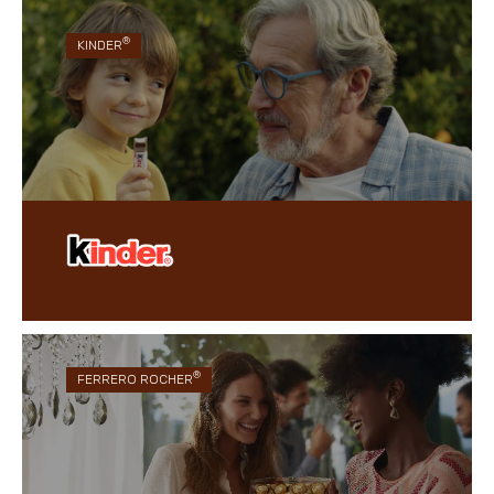
®
KINDER
Inspirat din dorința de a aduce momente simple,
®
dar speciale, în viața de zi cu zi, Kinder
creează
ciocolată inovatoare, care a fost creată pentru a
fi împărtășită, pentru familie și unitate la toate
vârstele.
®
FERRERO ROCHER