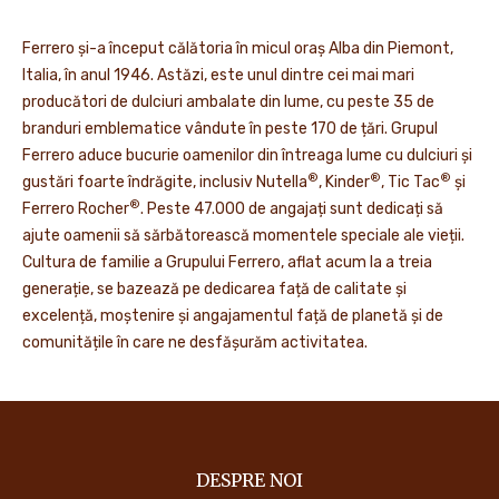
Ferrero și-a început călătoria în micul oraș Alba din Piemont,
Italia, în anul 1946. Astăzi, este unul dintre cei mai mari
producători de dulciuri ambalate din lume, cu peste 35 de
branduri emblematice vândute în peste 170 de țări. Grupul
Ferrero aduce bucurie oamenilor din întreaga lume cu dulciuri și
®
®
®
gustări foarte îndrăgite, inclusiv Nutella
, Kinder
, Tic Tac
și
®
Ferrero Rocher
. Peste 47.000 de angajați sunt dedicați să
ajute oamenii să sărbătorească momentele speciale ale vieții.
Cultura de familie a Grupului Ferrero, aflat acum la a treia
generație, se bazează pe dedicarea față de calitate și
excelență, moștenire și angajamentul față de planetă și de
comunitățile în care ne desfășurăm activitatea.
DESPRE NOI