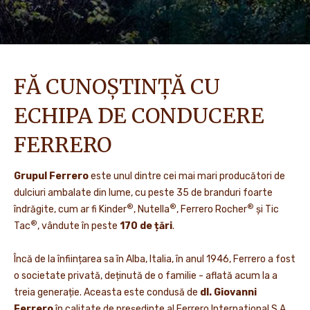
FĂ CUNOȘTINȚĂ CU
ECHIPA DE CONDUCERE
FERRERO
Grupul Ferrero
este unul dintre cei mai mari producători de
dulciuri ambalate din lume, cu peste 35 de branduri foarte
®
®
®
îndrăgite, cum ar fi Kinder
, Nutella
, Ferrero Rocher
și Tic
®
Tac
, vândute în peste
170 de țări
.
Încă de la înființarea sa în Alba, Italia, în anul 1946, Ferrero a fost
o societate privată, deținută de o familie - aflată acum la a
treia generație. Aceasta este condusă de
dl. Giovanni
Ferrero
în calitate de președinte al Ferrero International S.A.