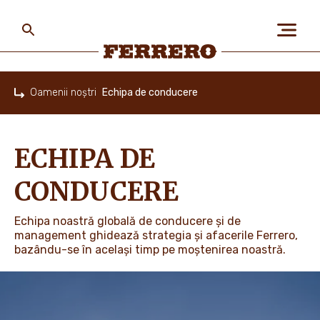
Skip
to
main
content
Ferrero
Oamenii noștri
Echipa de conducere
Home
DESPRE NOI
ECHIPA DE
OAMENII ȘI PLANETA
CONDUCERE
Echipa noastră globală de conducere și de
BRANDURILE NOASTRE
management ghidează strategia și afacerile Ferrero,
bazându-se în același timp pe moștenirea noastră.
PROMOȚII