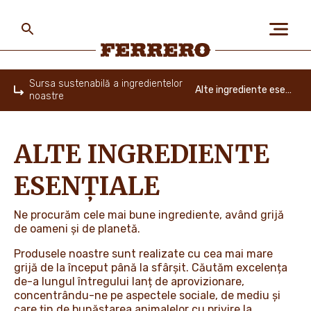
Skip
to
main
content
Ferrero
Sursa sustenabilă a ingredientelor
Alte ingrediente esențiale
noastre
Home
DESPRE NOI
ALTE INGREDIENTE
OAMENII ȘI PLANETA
ESENȚIALE
Ne procurăm cele mai bune ingrediente, având grijă
BRANDURILE NOASTRE
de oameni și de planetă.
Produsele noastre sunt realizate cu cea mai mare
grijă de la început până la sfârșit. Căutăm excelența
de-a lungul întregului lanț de aprovizionare,
PROMOȚII
concentrându-ne pe aspectele sociale, de mediu și
care țin de bunăstarea animalelor cu privire la