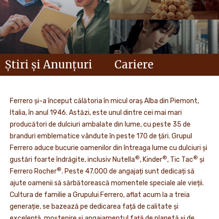
Știri și Anunțuri
Cariere
Ferrero și-a început călătoria în micul oraș Alba din Piemont,
Italia, în anul 1946. Astăzi, este unul dintre cei mai mari
producători de dulciuri ambalate din lume, cu peste 35 de
branduri emblematice vândute în peste 170 de țări. Grupul
Ferrero aduce bucurie oamenilor din întreaga lume cu dulciuri și
®
®
®
gustări foarte îndrăgite, inclusiv Nutella
, Kinder
, Tic Tac
și
®
Ferrero Rocher
. Peste 47.000 de angajați sunt dedicați să
ajute oamenii să sărbătorească momentele speciale ale vieții.
Cultura de familie a Grupului Ferrero, aflat acum la a treia
generație, se bazează pe dedicarea față de calitate și
excelență, moștenire și angajamentul față de planetă și de