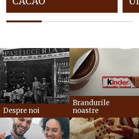
CACAO
U
Brandurile
Despre noi
noastre