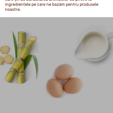
ingredientele pe care ne bazăm pentru produsele
noastre.
CARIERE
ȘTIRI ȘI ANUNȚURI