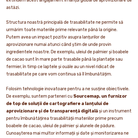
extindem acest angajament în lanțul global de aprovizionare de
astăzi.
Structura noastră principală de trasabilitate ne permite să
urmărim toate materiile prime relevante până la origine.
Putem avea un impact pozitiv asupra lanțurilor de
aprovizionare numai atunci când știm de unde provin
ingredientele noastre. De exemplu, uleiul de palmier și boabele
de cacao sunt în mare parte trasabile până la plantație sau
fermier, în timp ce laptele și ouăle au un nivel ridicat de
trasabilitate pe care vom continua să îl îmbunătățim.
Folosim tehnologie inovatoare pentru a ne susține obiectivele.
De exemplu, suntem parteneri cu
Sourcemap, un furnizor
de top de soluții de cartografiere a lanțului de
aprovizionare și de transparență digitală
și un instrument
pentru îmbunătățirea trasabilității materiilor prime precum
boabele de cacao, uleiul de palmier și alunele de pădure.
Cunoașterea mai multor informații și date și monitorizarea ne