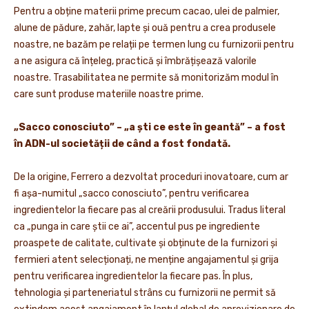
Pentru a obține materii prime precum cacao, ulei de palmier,
alune de pădure, zahăr, lapte și ouă pentru a crea produsele
noastre, ne bazăm pe relații pe termen lung cu furnizorii pentru
a ne asigura că înțeleg, practică și îmbrățișează valorile
noastre. Trasabilitatea ne permite să monitorizăm modul în
care sunt produse materiile noastre prime.
„Sacco conosciuto” – „a ști ce este în geantă” – a fost
în ADN-ul societății de când a fost fondată.
De la origine, Ferrero a dezvoltat proceduri inovatoare, cum ar
fi așa-numitul „sacco conosciuto”, pentru verificarea
ingredientelor la fiecare pas al creării produsului. Tradus literal
ca „punga in care știi ce ai”, accentul pus pe ingrediente
proaspete de calitate, cultivate și obținute de la furnizori și
fermieri atent selecționați, ne menține angajamentul și grija
pentru verificarea ingredientelor la fiecare pas. În plus,
tehnologia și parteneriatul strâns cu furnizorii ne permit să