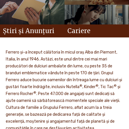
Știri și Anunțuri
Cariere
Ferrero și-a început călătoria în micul oraș Alba din Piemont,
Italia, în anul 1946. Astăzi, este unul dintre cei mai mari
producători de dulciuri ambalate din lume, cu peste 35 de
branduri emblematice vândute în peste 170 de țări. Grupul
Ferrero aduce bucurie oamenilor din întreaga lume cu dulciuri și
®
®
®
gustări foarte îndrăgite, inclusiv Nutella
, Kinder
, Tic Tac
și
®
Ferrero Rocher
. Peste 47.000 de angajați sunt dedicați să
ajute oamenii să sărbătorească momentele speciale ale vieții.
Cultura de familie a Grupului Ferrero, aflat acum la a treia
generație, se bazează pe dedicarea față de calitate și
excelență, moștenire și angajamentul față de planetă și de
comunitățile în care ne desfășurăm activitatea.