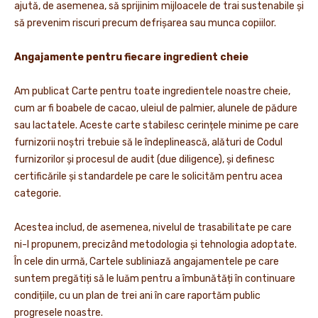
ajută, de asemenea, să sprijinim mijloacele de trai sustenabile și
să prevenim riscuri precum defrișarea sau munca copiilor.
Angajamente pentru fiecare ingredient cheie
Am publicat Carte pentru toate ingredientele noastre cheie,
cum ar fi boabele de cacao, uleiul de palmier, alunele de pădure
sau lactatele. Aceste carte stabilesc cerințele minime pe care
furnizorii noștri trebuie să le îndeplinească, alături de Codul
furnizorilor și procesul de audit (due diligence), și definesc
certificările și standardele pe care le solicităm pentru acea
categorie.
Acestea includ, de asemenea, nivelul de trasabilitate pe care
ni-l propunem, precizând metodologia și tehnologia adoptate.
În cele din urmă, Cartele subliniază angajamentele pe care
suntem pregătiți să le luăm pentru a îmbunătăți în continuare
condițiile, cu un plan de trei ani în care raportăm public
progresele noastre.