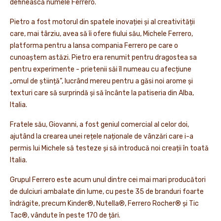
definească numele Ferrero.
Pietro a fost motorul din spatele inovației și al creativității
care, mai târziu, avea să îi ofere fiului său, Michele Ferrero,
platforma pentru a lansa compania Ferrero pe care o
cunoaștem astăzi. Pietro era renumit pentru dragostea sa
pentru experimente - prietenii săi îl numeau cu afecțiune
„omul de știință”, lucrând mereu pentru a găsi noi arome și
texturi care să surprindă și să încânte la patiseria din Alba,
Italia.
Fratele său, Giovanni, a fost geniul comercial al celor doi,
ajutând la crearea unei rețele naționale de vânzări care i-a
permis lui Michele să testeze și să introducă noi creații în toată
Italia.
Grupul Ferrero este acum unul dintre cei mai mari producători
de dulciuri ambalate din lume, cu peste 35 de branduri foarte
îndrăgite, precum Kinder®, Nutella®, Ferrero Rocher® și Tic
Tac®, vândute în peste 170 de țări.