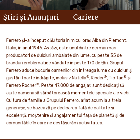
Știri și Anunțuri
Cariere
Ferrero și-a început călătoria în micul oraș Alba din Piemont,
Italia, în anul 1946. Astăzi, este unul dintre cei mai mari
producători de dulciuri ambalate din lume, cu peste 35 de
branduri emblematice vândute în peste 170 de țări. Grupul
Ferrero aduce bucurie oamenilor din întreaga lume cu dulciuri și
®
®
®
gustări foarte îndrăgite, inclusiv Nutella
, Kinder
, Tic Tac
și
®
Ferrero Rocher
. Peste 47.000 de angajați sunt dedicați să
ajute oamenii să sărbătorească momentele speciale ale vieții.
Cultura de familie a Grupului Ferrero, aflat acum la a treia
generație, se bazează pe dedicarea față de calitate și
excelență, moștenire și angajamentul față de planetă și de
comunitățile în care ne desfășurăm activitatea.