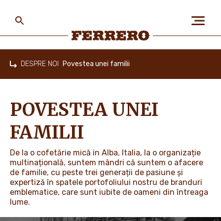
Skip
to
main
content
Ferrero
DESPRE NOI
Povestea unei familii
Home
DESPRE NOI
POVESTEA UNEI
OAMENII ȘI PLANETA
FAMILII
De la o cofetărie mică in Alba, Italia, la o organizație
BRANDURILE NOASTRE
multinațională, suntem mândri că suntem o afacere
de familie, cu peste trei generații de pasiune și
expertiză în spatele portofoliului nostru de branduri
emblematice, care sunt iubite de oameni din întreaga
PROMOȚII
lume.