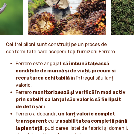
Cei trei piloni sunt construiți pe un proces de
conformitate care acoperă toți furnizorii Ferrero.
Ferrero este angajat
să îmbunătățească
condițiile de muncă și de viață, precum si
recrutarea echitabilă
în întregul său lanț
valoric.
Ferrero
monitorizează și verifică în mod activ
prin satelit ca lanțul său valoric să fie lipsit
de defrișări
.
Ferrero a dobândit
un lanț valoric complet
transparent
cu t
rasabilitatea completă până
la plantații,
publicarea listei de fabrici și domenii,