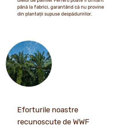
uleiul de palmier Ferrero poate fi urmărit
până la fabrici, garantând că nu provine
din plantații supuse despăduririlor.
Eforturile noastre
recunoscute de WWF