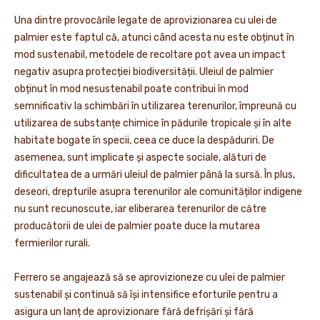
Una dintre provocările legate de aprovizionarea cu ulei de
palmier este faptul că, atunci când acesta nu este obținut în
mod sustenabil, metodele de recoltare pot avea un impact
negativ asupra protecției biodiversității. Uleiul de palmier
obținut în mod nesustenabil poate contribui în mod
semnificativ la schimbări în utilizarea terenurilor, împreună cu
utilizarea de substanțe chimice în pădurile tropicale și în alte
habitate bogate în specii, ceea ce duce la despăduriri. De
asemenea, sunt implicate și aspecte sociale, alături de
dificultatea de a urmări uleiul de palmier până la sursă. În plus,
deseori, drepturile asupra terenurilor ale comunităților indigene
nu sunt recunoscute, iar eliberarea terenurilor de către
producătorii de ulei de palmier poate duce la mutarea
fermierilor rurali.
Ferrero se angajează să se aprovizioneze cu ulei de palmier
sustenabil și continuă să își intensifice eforturile pentru a
asigura un lanț de aprovizionare fără defrișări și fără