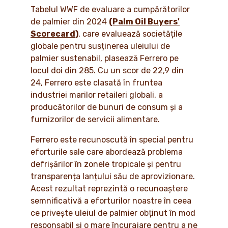
Tabelul WWF de evaluare a cumpărătorilor
de palmier din 2024
(Palm Oil Buyers'
Scorecard)
, care evaluează societățile
globale pentru susținerea uleiului de
palmier sustenabil, plasează Ferrero pe
locul doi din 285. Cu un scor de 22,9 din
24, Ferrero este clasată în fruntea
industriei marilor retaileri globali, a
producătorilor de bunuri de consum și a
furnizorilor de servicii alimentare.
Ferrero este recunoscută în special pentru
eforturile sale care abordează problema
defrișărilor în zonele tropicale și pentru
transparența lanțului său de aprovizionare.
Acest rezultat reprezintă o recunoaștere
semnificativă a eforturilor noastre în ceea
ce privește uleiul de palmier obținut în mod
responsabil și o mare încurajare pentru a ne