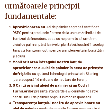
următoarele principii
fundamentale:
Aprovizionarea cu
ulei de palmier segregat certificat
RSPO pentru produsele Ferrero de la un număr limitat de
furnizori de încredere, ceea ce ne permite să urmărim
uleiul de palmier până la nivelul plantației, lucrând în același
timp cu furnizorii noștri pentru a implementa îmbunătățiri
și soluții.
Monitorizarea întregului nostru lanț de
aprovizionare cu ulei de palmier în ceea ce privește
defrișările
cu ajutorul tehnologiei prin satelit Starling
(care acoperă 1,6 milioane de hectare de teren).
O Cartă privind uleiul de palmier și un Cod al
furnizorilor
prezintă standardele și cerințele noastre
pentru uleiul de palmier obținut în mod responsabil.
Transparența lanțului nostru de aprovizionare cu
ulei de palmier
pentru brandurile Ferrero consacrate și