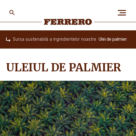
Skip
to
main
content
Ferrero
Sursa sustenabilă a ingredientelor noastre
Ulei de palmier
Home
DESPRE NOI
ULEIUL DE PALMIER
OAMENII ȘI PLANETA
BRANDURILE NOASTRE
PROMOȚII