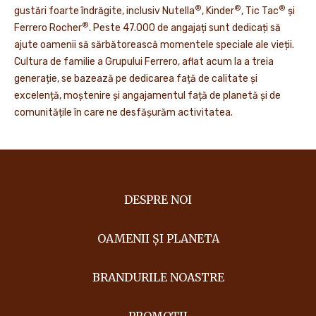
®
®
®
gustări foarte îndrăgite, inclusiv Nutella
, Kinder
, Tic Tac
și
®
Ferrero Rocher
. Peste 47.000 de angajați sunt dedicați să
ajute oamenii să sărbătorească momentele speciale ale vieții.
Cultura de familie a Grupului Ferrero, aflat acum la a treia
generație, se bazează pe dedicarea față de calitate și
excelență, moștenire și angajamentul față de planetă și de
comunitățile în care ne desfășurăm activitatea.
DESPRE NOI
OAMENII ȘI PLANETA
BRANDURILE NOASTRE