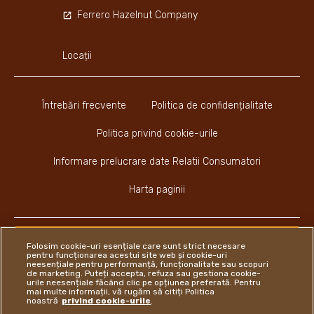
Ferrero Hazelnut Company
Locații
Întrebări frecvente
Politica de confidențialitate
Politica privind cookie-urile
Informare prelucrare date Relatii Consumatori
Harta paginii
Folosim cookie-uri esențiale care sunt strict necesare
pentru funcționarea acestui site web și cookie-uri
neesențiale pentru performanță, funcționalitate sau scopuri
Youtube Channel
Instagram
LinkedIn
Faceboo
de marketing. Puteți accepta, refuza sau gestiona cookie-
urile neesențiale făcând clic pe opțiunea preferată. Pentru
mai multe informații, vă rugăm să citiți Politica
noastră
privind cookie-urile
.