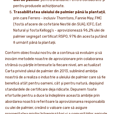
pentru produsele achiziționate.
Trasabilitatea uleiului de palmier până la plantații
,
prin care Ferrero - inclusiv Thorntons, Fannie May, FMC
(fostă afacere de cofetărie Nestlé din SUA), ICFC, Eat
Natural și fosta Kellogg's - aprovizionează 96,2% ulei de
palmier segregat certificat RSPO, 97% din acesta putând
fi urmărit până la plantații.
Conform obiectivului nostru de a continua să evoluăm și să
inovăm metodele noastre de aprovizionare prin colaborarea
strânsă cu părțile interesate la fiecare nivel, am actualizat
Carta privind uleiul de palmier din 2013, subliniind ambiția
noastră de a realiza o industrie a uleiului de palmier care să fie
benefică atât pentru oameni, cât și pentru natură, depășind
standardele de certificare deja ridicate. Depunem toate
eforturile pentru a duce la îndeplinire această ambiție prin
abordarea noastră referitoare la aprovizionarea responsabilă
cu ulei de palmier, creând o valoare care să asigure
prosperitatea micilor întreprinzători și a comunităților agricole.