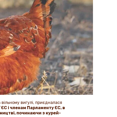
 вільному вигулі, приєдналася
ї ЄС і членам Парламенту ЄС, в
нництві, починаючи з курей-