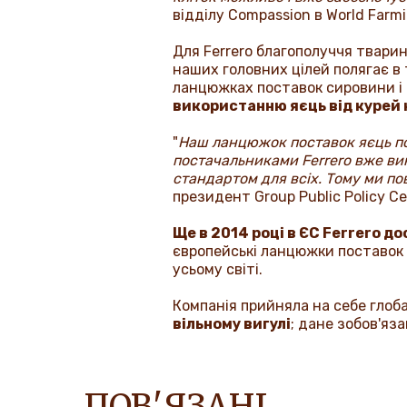
відділу
Compassion
в
World Farm
Для
Ferrero
благополуччя тварин 
наших головних цілей полягає в
ланцюжках поставок сировини і 
використанню яєць від курей 
"
Наш ланцюжок поставок яєць пов
постачальниками
Ferrero
вже вик
стандартом для всіх. Тому ми п
президент Group Public Policy Cen
Ще в 2014 році в ЄС Ferrero д
європейські ланцюжки поставок я
усьому світі.
Компанія прийняла на себе глоб
вільному вигулі
; дане зобов'яз
ПОВ'ЯЗАНІ