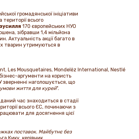
ейської громадянської ініціативи
а території всього
 зусилля
170 європейських НУО
ершена, зібравши 1,4 мільйона
. Актуальність акції багато в
ких тварин утримуються в
nt
,
Les Mousquetaires
,
Mondel
ē
z International
,
Nestl
é
о бізнес-аргументи на користь
 У зверненні наголошується, що
 умови життя для курей
".
 даний час знаходиться в стадії
риторії всього ЄС, починаючи з
працювати для досягнення цієї
южках поставок. Майбутнє без
льга Кику, керівник