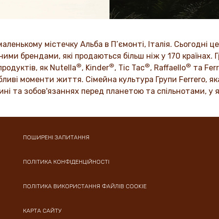
ємо позитивну енергію в
Будучи сімейною компанією
об принести у світ більше
цінності, як повага, чесніст
інновації, були вбудовані в
культуру поколіннями.
маленькому містечку Альба в П’ємонті, Італія. Сьогодні це
ЙТЕСЯ БІЛЬШЕ
ми брендами, які продаються більш ніж у 170 країнах. Г
®
®
®
®
ДІЗНАЙТЕСЯ БІЛЬШЕ
родуктів, як Nutella
, Kinder
, Tic Tac
, Raffaello
та Ferr
иві моменти життя. Сімейна культура Групи Ferrero, яка
ині та зобов'язаннях перед планетою та спільнотами, у 
ПОШИРЕНІ ЗАПИТАННЯ
ПОЛІТИКА КОНФІДЕНЦІЙНОСТІ
ПОЛІТИКА ВИКОРИСТАННЯ ФАЙЛІВ COOKIE
КАРТА САЙТУ