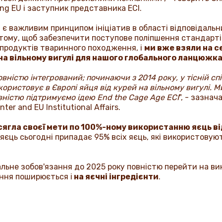
ing EU
і заступник представника
ECI
.
є важливим принципом ініціатив в області відповідальни
 тому, щоб забезпечити поступове поліпшення стандарті
продуктів тваринного походження, і
ми вже взяли на с
на вільному вигулі для нашого глобального ланцюжк
ністю інтегрований; починаючи з 2014 року, у тісній спі
ористовує в Європі яйця від курей на вільному вигулі. М
овністю підтримуємо ідею
End the Cage Age ECI
", - зазна
ter and EU Institutional Affairs.
осягла своєї мети по 100%-ному використанню яєць від
єць сьогодні припадає 95% всіх яєць, які використовуют
альне зобов'язання до 2025 року повністю перейти на в
ання поширюється і
на яєчні інгредієнти
.