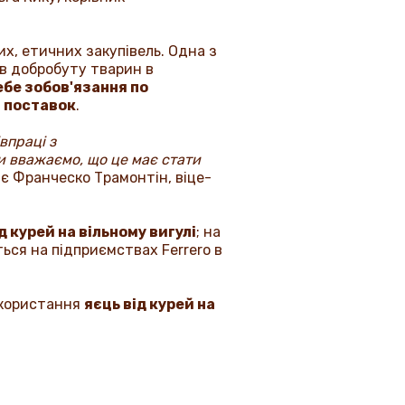
х, етичних закупівель. Одна з
в добробуту тварин в
ебе зобов'язання по
а поставок
.
впраці з
и вважаємо, що це має стати
чає Франческо Трамонтін, віце-
 курей на вільному вигулі
; на
ься на підприємствах Ferrero в
икористання
яєць від курей на