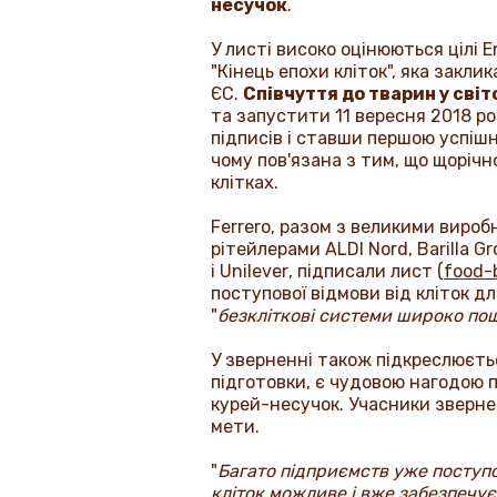
несучок
.
У листі високо оцінюються цілі
E
"Кінець епохи кліток", яка закл
ЄС.
Співчуття до тварин у сві
та запустити 11 вересня 2018 р
підписів і ставши першою успіш
чому пов'язана з тим, що щоріч
клітках.
Ferrero
, разом з великими вироб
рітейлерами
ALDI Nord
,
Barilla G
і
Unilever
, підписали лист (
food
-
поступової відмови від кліток д
"
безкліткові системи широко по
У зверненні також підкреслюєть
підготовки, є чудовою нагодою 
курей-несучок. Учасники звернен
мети.
"
Багато підприємств уже поступо
кліток можливе і вже забезпеч