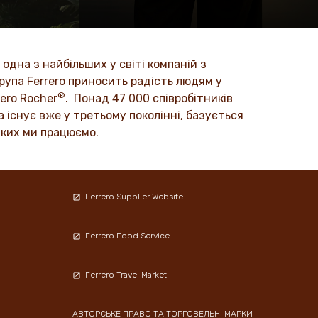
, такі
Улюблений поколіннями, створений
ь та
вами.
 нашу
ДІЗНАЙТЕСЯ БІЛЬШЕ
 одна з найбільших у світі компаній з
рупа Ferrero приносить радість людям у
®
ero Rocher
.
Понад 47 000 співробітників
 існує вже у третьому поколінні, базується
яких ми працюємо.
Ferrero Supplier Website
Ferrero Food Service
Ferrero Travel Market
АВТОРСЬКЕ ПРАВО ТА ТОРГОВЕЛЬНІ МАРКИ