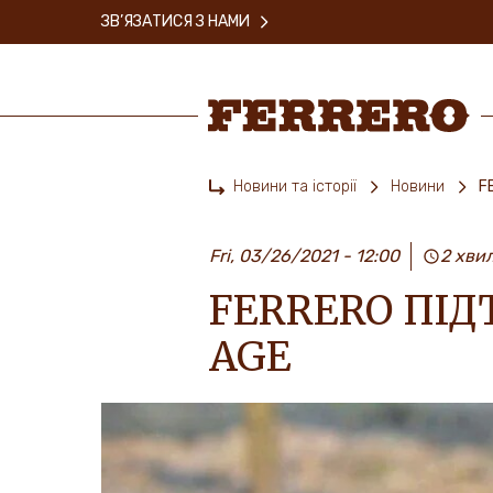
Skip
ЗВ’ЯЗАТИСЯ З НАМИ
to
main
content
Ferrero
Новини та історії
Новини
F
Home
Fri, 03/26/2021 - 12:00
2 хви
FERRERO ПІД
AGE