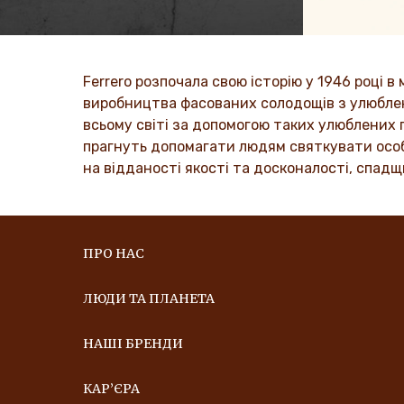
Історія Групи Ferrero та її місія. Від
Ми поширю
перших кроків до світового успіху.
родинах, щ
оптимізму.
ДІЗНАЙТЕСЯ БІЛЬШЕ
Ferrero розпочала свою історію у 1946 році в 
ДІЗНА
виробництва фасованих солодощів з улюблени
всьому світі за допомогою таких улюблених п
прагнуть допомагати людям святкувати особл
на відданості якості та досконалості, спадщ
ПРО НАС
ЛЮДИ ТА ПЛАНЕТА
НАШІ БРЕНДИ
КАР’ЄРА