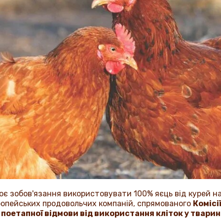
оє зобов'язання використовувати 100% яєць від курей на
ропейських продовольчих компаній, спрямованого
Комісі
 поетапної відмови від використання кліток у твари