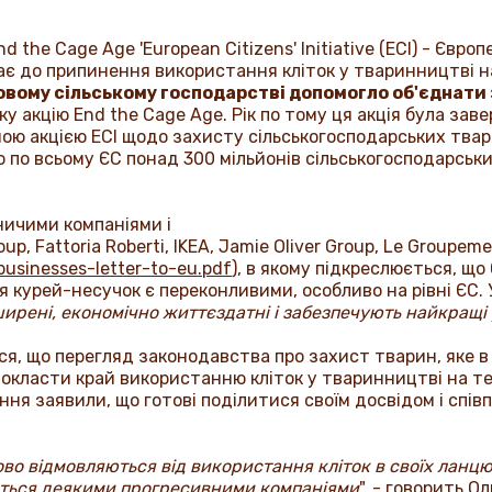
nd the Cage Age
'
European Citizens
'
Initiative
(
ECI
) - Європ
икає до припинення використання кліток у тваринництві н
товому сільському господарстві допомогло об'єднати
оку акцію
End the Cage Age
. Рік по тому ця акція була зав
ною акцією
ECI
щодо захисту сільськогосподарських тварин
но по всьому ЄС понад 300 мільйонів сільськогосподарсь
ничими компаніями і
roup
,
Fattoria Roberti
,
IKEA
,
Jamie Oliver Group
,
Le Groupeme
businesses
-
letter
-
to
-
eu
.
pdf
), в якому підкреслюється, щ
ля курей-несучок є переконливими, особливо на рівні ЄС.
ширені, економічно життєздатні і забезпечують найкращі
ся, що перегляд законодавства про захист тварин, яке в
покласти край використанню кліток у тваринництві на те
ня заявили, що готові поділитися своїм досвідом і спів
во відмовляються від використання кліток в своїх ланц
ується деякими прогресивними компаніями
", - говорить О