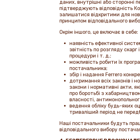
даних, внутрішні або сторонні п
підтверджують відповідність Ко
залишатися відкритими для нови
принципом відповідального виб
Окрім іншого, це включає в себе:
наявність ефективної систем
звітність по розгляду скарг
процедури і т. д.;
можливість робити їх прогр
постачальника;
збір і надання
Ferrero
конкре
дотримання всіх законів і н
закони і нормативні акти, я
про боротьбі з хабарництвом
власності, антимонопольного
ведення обліку будь-яких оці
триваліший період не пере
Наші постачальники будуть пра
відповідального вибору постача