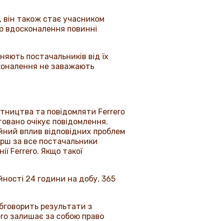
 він також стає учасником
до вдосконалення повинні
няють постачальників від їх
сконалення не заважають
обітництва та повідомляти
Ferrero
овано очікує повідомлення.
ійний вплив відповідних проблем
ерш за все постачальники
нії
Ferrero
. Якщо такої
йності 24 години на добу, 365
обговорить результати з
ero
залишає за собою право