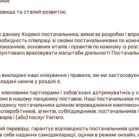
тики;
овища та сталий розвиток;
 даному Кодексі постачальника, вимагає розробки і впро
еобхідність співпраці зі своїми постачальниками по кожні
показників, основних етапів і проектів по кожному із ро
бґрунтовано враховувати масштаби діяльності Постачальни
 викладені наші очікування і правила, які ми застосову
ладені нижче у розділі 6.
ключовими партнерами і зобов’язані дотримуватись у с
ємо в нашому ланцюжку поставок. Наші постачальники по
одексу постачальника шляхом впровадження комплексної 
івробітників, агентів, субпідрядників, постачальників і
арів і (або) послуг
Ferrero
.
ій перевірці, гарантує відповідність постачальників ціл
 себе надання самодекларації, оцінки в режимі онлайн, о