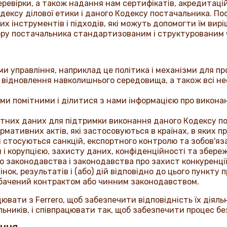
еревірки, а також надання нам сертифікатів, акредитацій 
дексу ділової етики і даного Кодексу постачальника. П
х інструментів і підходів, які можуть допомогти їм вир
ору постачальника стандартизованим і структурованим 
и управління, наприклад це політика і механізми для пр
 і відновлення навколишнього середовища, а також всі нео
ами помітними і ділитися з нами інформацією про викона
тних даних для підтримки виконання даного Кодексу п
ормативних актів, які застосовуються в країнах, в яких 
кі стосуються санкцій, експортного контролю та зобов'яз
 і корупцією, захисту даних, конфіденційності та збере
 законодавства і законодавства про захист конкуренції
нок, результатів і (або) дій відповідно до цього пункту 
дбачений контрактом або чинним законодавством.
цювати з
Ferrero
, щоб забезпечити відповідність їх діял
льників, і співпрацювати так, щоб забезпечити процес б