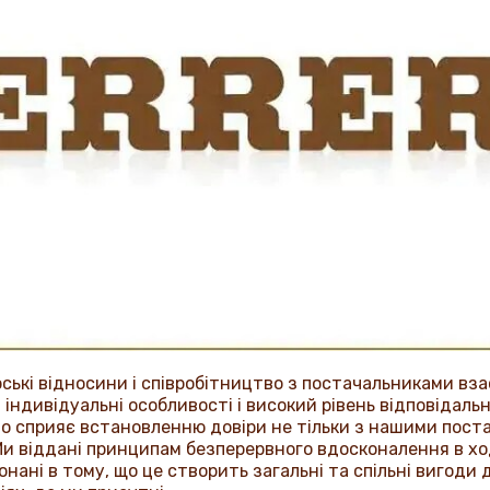
ькі відносини і співробітництво з постачальниками вза
ндивідуальні особливості і високий рівень відповідальн
 сприяє встановленню довіри не тільки з нашими постач
и віддані принципам безперервного вдосконалення в ход
нані в тому, що це створить загальні та спільні вигоди 