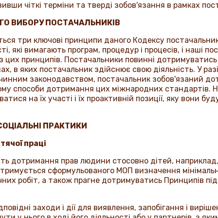
новивши чіткі терміни та тверді зобов'язання в рамках по
ГО ВИБОРУ ПОСТАЧАЛЬНИКІВ
ться три ключові принципи даного Кодексу постачальни
сті, які вимагають програм, процедур і процесів, і наші
з цих принципів. Постачальники повинні дотримуватись 
їнах, в яких постачальник здійснює свою діяльність. У ра
чинним законодавством, постачальник зобов'язаний до
му способи дотримання цих міжнародних стандартів. На
ися на їх участі і їх проактивній позиції, яку вони буд
 СОЦІАЛЬНІ ПРАКТИКИ
итячої праці
ь дотримання прав людини стосовно дітей, наприклад, пр
тримується сформульованого МОП визначення мінімально
чних робіт, а також прагне дотримуватись Принципів під
повідні заходи і дії для виявлення, запобігання і вирі
ути у нього в ході його діяльності або у партнерів, з як