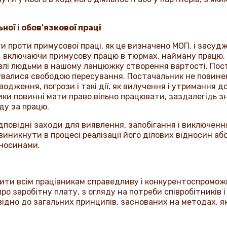
ної і обов'язкової праці
 проти примусової праці, як це визначено МОП, і засуд
ці, включаючи примусову працю в тюрмах, найману працю,
івлі людьми в нашому ланцюжку створення вартості. По
тувалися свободою пересування. Постачальник не повине
одження, погрози і такі дії, як вилучення і утримання д
ники повинні мати право вільно працювати, заздалегідь з
ду за працю.
повідні заходи для виявлення, запобігання і виключення
иникнути в процесі реалізації його ділових відносин аб
дносинами.
ти всім працівникам справедливу і конкурентоспроможн
о заробітну плату, з огляду на потреби співробітників і 
ідно до загальних принципів, заснованих на методах, як