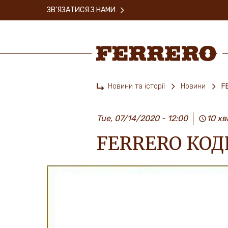
Skip
ЗВ’ЯЗАТИСЯ З НАМИ
to
main
content
Ferrero
Новини та історії
Новини
F
Home
Tue, 07/14/2020 - 12:00
10 х
FERRERO КО