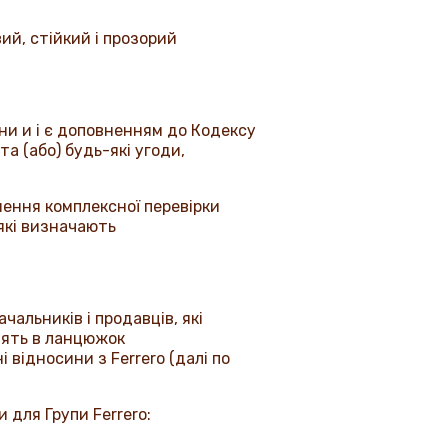
й, стійкий і прозорий
ни и і є доповненням до Кодексу
та (або) будь-які угоди,
шення комплексної перевірки
які визначають
альників і продавців, які
одять в ланцюжок
ні відносини з
Ferrero
(далі по
и для Групи
Ferrero
: