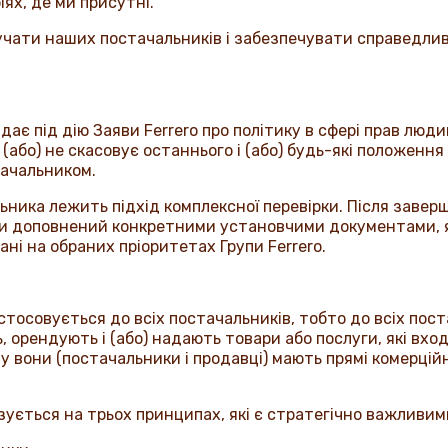
іях, де ми присутні.
чати наших постачальників і забезпечувати справедливи
дає під дію Заяви
Ferrero
про політику в сфері прав люди
і (або) не скасовує останнього і (або) будь-які положення 
тачальником.
ьника лежить підхід комплексної перевірки. Після завер
и доповнений конкретними установчими документами, 
овані на обраних пріоритетах Групи
Ferrero
.
осовується до всіх постачальників, тобто до всіх постач
 орендують і (або) надають товари або послуги, які вх
ому вони (постачальники і продавці) мають прямі комерцій
ується на трьох принципах, які є стратегічно важливим