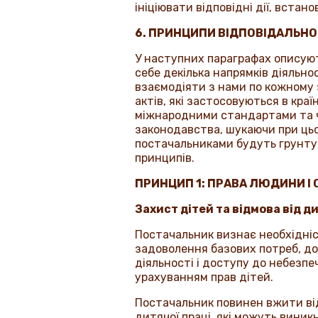
ініціювати відповідні дії, вста
6. ПРИНЦИПИ ВІДПОВІДАЛЬНО
У наступних параграфах описую
себе декілька напрямків діяльно
взаємодіяти з нами по кожному 
актів, які застосовуються в кра
міжнародними стандартами та 
законодавства, шукаючи при цьо
постачальниками будуть грунтуват
принципів.
ПРИНЦИП 1: ПРАВА ЛЮДИНИ І
Захист дітей та відмова від д
Постачальник визнає необхідніст
задоволення базових потреб, до
діяльності і доступу до небезпе
урахуванням прав дітей.
Постачальник повинен вжити від
дитячої праці, які можуть виникн