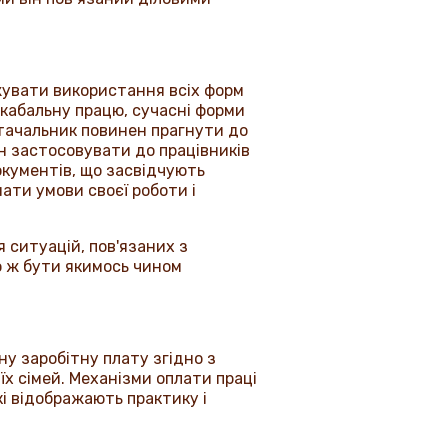
жувати використання всіх форм
 кабальну працю, сучасні форми
стачальник повинен прагнути до
н застосовувати до працівників
окументів, що засвідчують
нати умови своєї роботи і
 ситуацій, пов'язаних з
о ж бути якимось чином
у заробітну плату згідно з
їх сімей. Механізми оплати праці
і відображають практику і