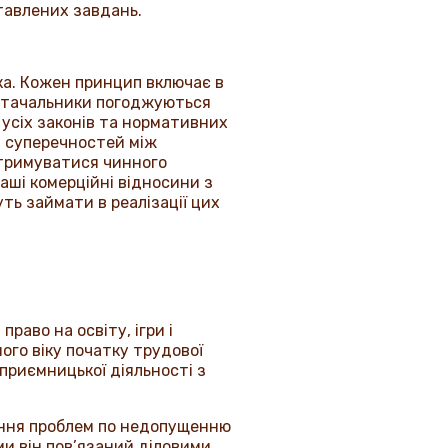
ставлених завдань.
ка. Кожен принцип включає в
 постачальники погоджуються
усіх законів та нормативних
зі суперечностей між
тримуватися чинного
ші комерційні відносини з
уть займати в реалізації цих
аво на освіту, ігри і
го віку початку трудової
приємницької діяльності з
шення проблем по недопущенню
ими він пов’язаний діловими