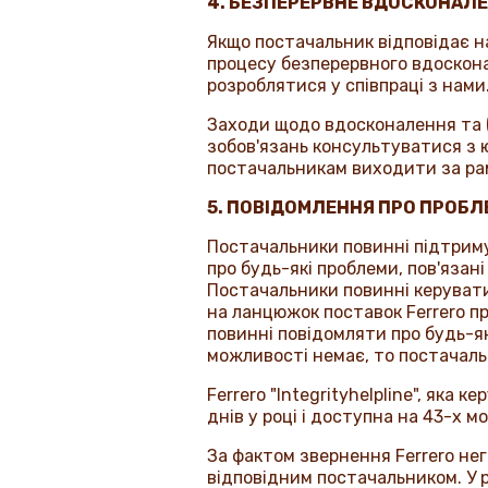
4. БЕЗПЕРЕРВНЕ ВДОСКОНАЛ
Якщо постачальник відповідає н
процесу безперервного вдоскона
розроблятися у співпраці з нами
Заходи щодо вдосконалення та (а
зобов'язань консультуватися з 
постачальникам виходити за ра
5. ПОВІДОМЛЕННЯ ПРО ПРОБ
Постачальники повинні підтриму
про будь-які проблеми, пов'язан
Постачальники повинні керувати
на ланцюжок поставок
Ferrero
пр
повинні повідомляти про будь-я
можливості немає, то постачаль
Ferrero
"
Integrityhelpline
", яка к
днів у році і доступна на 43-х мо
За фактом звернення
Ferrero
нег
відповідним постачальником. У 