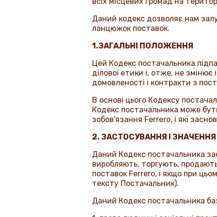
всіх місцевих громад на територ
Даний кодекс дозволяє нам залу
ланцюжок поставок.
1.ЗАГАЛЬНІ ПОЛОЖЕННЯ
Цей Кодекс постачальника підпа
ділової етики і, отже, не змінює 
домовленості і контракти з пос
В основі цього Кодексу постачал
Кодекс постачальника може бут
зобов'язання
Ferrero
, і які засн
2. ЗАСТОСУВАННЯ І ЗНАЧЕННЯ
Даний Кодекс постачальника заст
виробляють, торгують, продають,
поставок
Ferrero
, і якщо при ць
тексту Постачальник).
Даний Кодекс постачальника баз