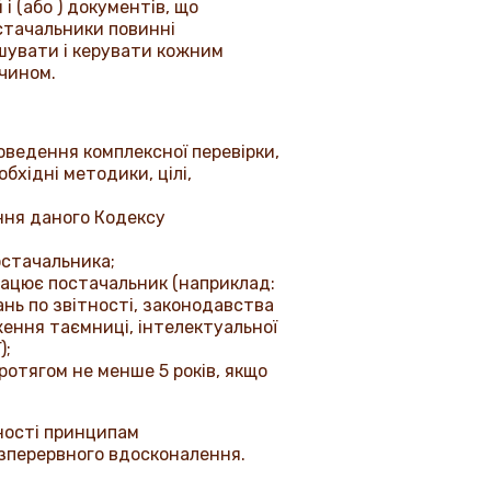
і (або ) документів, що
остачальники повинні
ішувати і керувати кожним
чином.
оведення комплексної перевірки,
бхідні методики, цілі,
ння даного Кодексу
остачальника;
працює постачальник (наприклад:
ань по звітності, законодавства
ження таємниці, інтелектуальної
);
протягом не менше 5 років, якщо
ьності принципам
езперервного вдосконалення.