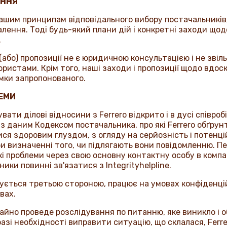
ЕННЯ
ашим принципам відповідального вибору постачальників,
лення. Тоді будь-який плани дій і конкретні заходи що
.
бо) пропозиції не є юридичною консультацією і не звіль
юристами. Крім того, наші заходи і пропозиції щодо вдо
мки запропонованого.
ЛЕМИ
вати ділові відносини з
Ferrero
відкрито і в дусі співр
і з даним Кодексом постачальника, про які
Ferrero
обґрунт
ся здоровим глуздом, з огляду на серйозність і потенц
и визначенні того, чи підлягають вони повідомленню. П
кі проблеми через свою основну контактну особу в компа
ники повинні зв'язатися з
Integrityhelpline
.
ерується третьою стороною, працює на умовах конфіденці
вах.
айно проведе розслідування по питанню, яке виникло і 
разі необхідності виправити ситуацію, що склалася,
Ferr