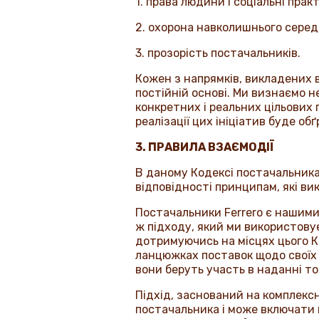
1. права людини і соціальні прак
2. охорона навколишнього серед
3. прозорість постачальників.
Кожен з напрямків, викладених в
постійній основі. Ми визнаємо н
конкретних і реальних цільових 
реалізації цих ініціатив буде о
3. ПРАВИЛА ВЗАЄМОДІЇ
В даному Кодексі постачальника
відповідності принципам, які вик
Постачальники
Ferrero
є нашими 
ж підходу, який ми використову
дотримуючись на місцях цього К
ланцюжках поставок щодо своїх сп
вони беруть участь в наданні тов
Підхід, заснований на комплексн
постачальника і може включати в