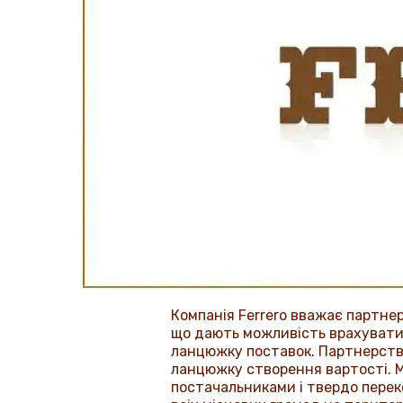
Компанія
Ferrero
вважає партнерс
що дають можливість врахувати і
ланцюжку поставок. Партнерство
ланцюжку створення вартості. М
постачальниками і твердо переко