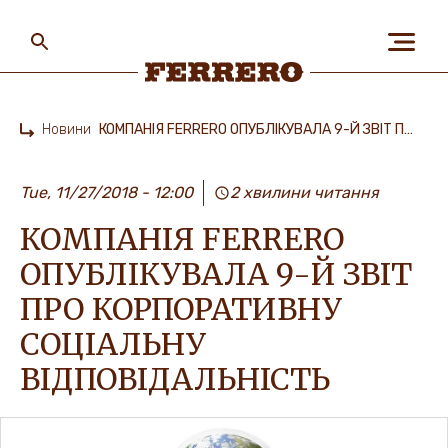
Skip
to
main
content
Ferrero
Новини
КОМПАНІЯ FERRERO ОПУБЛІКУВАЛА 9-Й ЗВІТ ПРО КОРПОРАТИВНУ СОЦІАЛЬНУ ВІДПОВІДАЛЬНІСТЬ
Home
ПРО НАС
Tue, 11/27/2018 - 12:00
2 хвилини читання
КОМПАНІЯ FERRERO
ЛЮДИ ТА ПЛАНЕТА
ОПУБЛІКУВАЛА 9-Й ЗВІТ
ПРО КОРПОРАТИВНУ
НАШІ БРЕНДИ
СОЦІАЛЬНУ
ВІДПОВІДАЛЬНІСТЬ
КАР’ЄРА