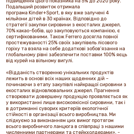
підвищення цього показника на 5% до 2020 року.
Подальший розвиток отримала
програма
Kinder
+
Sport
, в яку вже залучені 4
мільйони дітей в 30 країнах. Відповідно до
стратегії закупки сировини з екосталих джерел,
70% какао-бобів, що закуповуються компанією, є
сертифікованими. Також
Ferrero
досягла повної
простежуваності 25% своїх закупівель лісового
горіху та взяла на себе додаткові зобов’язання на
глобальному рівні забезпечити поставки 100% яєць
від курей на вільному вигулі.
«Відданість створенню унікальних продуктів
лежить в основі всіх наших щоденних дій –
починаючи з етапу закупівлі найкращої сировини з
екосталих відновлювальних джерел. Прагнення
створювати довершену продукцію проявляється як
у використанні лише високоякісної сировини, так і
в дотриманні суворих критеріїв екологічної
стійкості в організації всього виробництва. Ми
слідкуємо за виконанням цих вимог протягом
всього виробничого ланцюга в співпраці з нашими
численними партнерами та стейкхолдерами», -