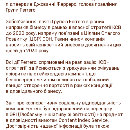
підтвердив Джованні Ферреро, голова правління
Групи
Ferrero
.
Зобов’язання, взяті Групою
Ferrero
з різних
напрямків бізнесу в рамках її власної стратегії КСВ
до 2020 року, напряму пов’язані з Цілями Сталого
Розвитку (ЦСР) ООН. Таким чином компанія
вносить свій конкретний внесок в досягнення цих
цілей до 2030 року.
Всі дії
Ferrero
, спрямовані на реалізацію КСВ-
стратегії, здійснюються з урахуванням очікувань і
пріоритетів стейкхолдерів компанії, що
безпосереднім чином впливає на глобальний
ланцюг створення вартості в рамках концепції
відповідального бізнесу.
Звіт про корпоративну соціальну відповідальність
компанії
Ferrero
був відправлений на перевірку
в
GRI
(Глобальну ініціативу зі звітності) на предмет
відповідності вимогам
Content Index Service
.
Достовірність наданої інформації була також