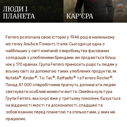
ЛЮДИ І
ПЛАНЕТА
КАР’ЄРА
Ferrero розпочала свою історію у 1946 році в маленькому
містечку Альба в П’ємонті, Італія. Сьогодні це одна з
найбільших у світі компаній з виробництва фасованих
солодощів з улюбленими брендами, які продаються більш
ніж у 170 країнах. Група Ferrero приносить радість людям у
всьому світі за допомогою таких улюблених продуктів, як
®
®
®
®
®
Nutella
, Kinder
, Tic Tac
, Raffaello
та Ferrero Rocher
.
Понад 47 000 співробітників прагнуть допомагати людям
святкувати особливі моменти життя. Сімейна культура
Групи Ferrero, яка існує вже у третьому поколінні, базується
на відданості якості та досконалості, спадщині та
зобов'язаннях перед планетою та спільнотами, у яких ми
працюємо.