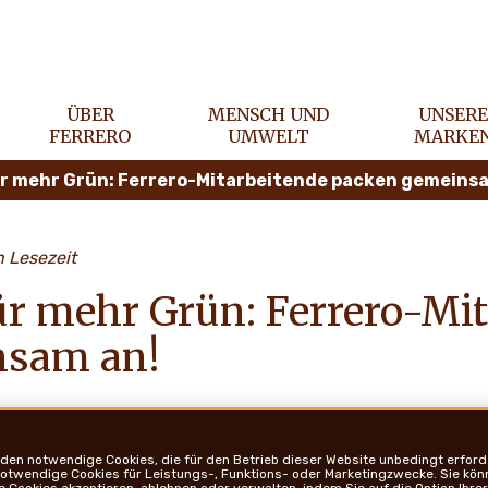
ÜBER
MENSCH UND
UNSER
FERRERO
UMWELT
MARKE
r mehr Grün: Ferrero-Mitarbeitende packen gemeins
n Lesezeit
ür mehr Grün: Ferrero-Mit
nsam an!
den notwendige Cookies, die für den Betrieb dieser Website unbedingt erforde
notwendige Cookies für Leistungs-, Funktions- oder Marketingzwecke. Sie kön
Cookies akzeptieren, ablehnen oder verwalten, indem Sie auf die Option Ihrer 