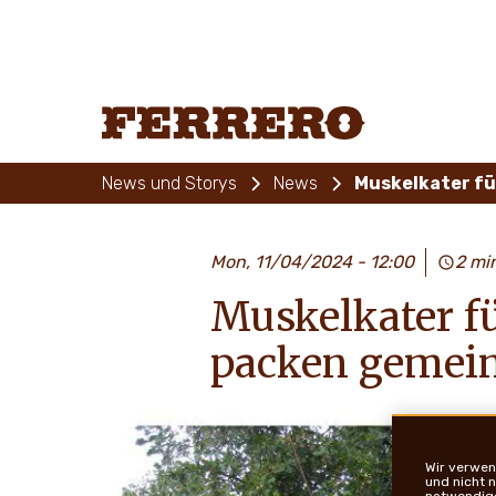
Skip
to
main
content
Ferrero
News und Storys
News
Muskelkater fü
Mon, 11/04/2024 - 12:00
2 mi
Muskelkater f
packen gemei
Wir verwen
und nicht 
notwendige 