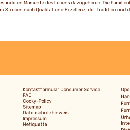
ENTDECKEN
besonderen Momente des Lebens dazugehören. Die Familienku
dem Streben nach Qualität und Exzellenz, der Tradition un
Kontaktformular Consumer Service
Oper
FAQ
Hän
Cooky-Policy
Ferr
Sitemap
Ferr
Datenschutzhinweis
Urh
Impressum
Inte
Netiquette