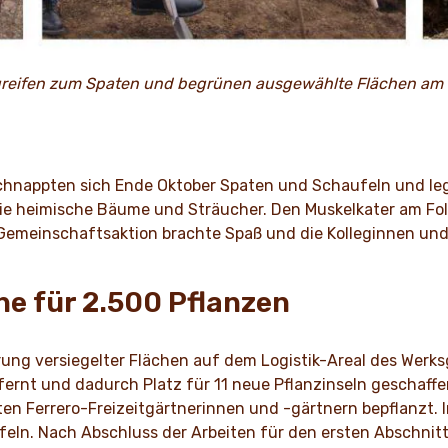
 greifen zum Spaten und begrünen ausgewählte Flächen am 
schnappten sich Ende Oktober Spaten und Schaufeln und le
sie heimische Bäume und Sträucher. Den Muskelkater am F
 Gemeinschaftsaktion brachte Spaß und die Kolleginnen un
e für 2.500 Pflanzen
ierung versiegelter Flächen auf dem Logistik-Areal des We
ernt und dadurch Platz für 11 neue Pflanzinseln geschaffe
en Ferrero-Freizeitgärtnerinnen und -gärtnern bepflanzt
ufeln. Nach Abschluss der Arbeiten für den ersten Abschni