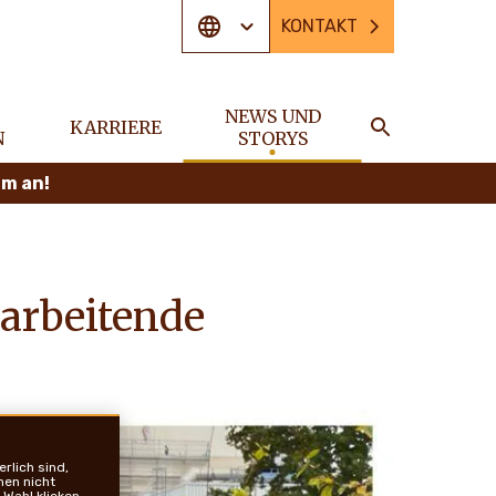
KONTAKT
E
NEWS UND
KARRIERE
N
STORYS
SUCHE
am an!
arbeitende
rlich sind,
nen nicht
Wahl klicken.