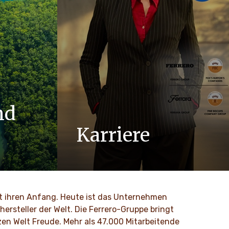
nd
Karriere
nd Werte
Wir bei Ferrero wissen, dass unsere
Innovation
Produkte von Millionen von Menschen,
 Kultur
ob jung oder alt, auf der ganzen Welt
geliebt werden.
nt ihren Anfang. Heute ist das Unternehmen
ersteller der Welt. Die Ferrero-Gruppe bringt
MEHR ENTDECKEN
zen Welt Freude. Mehr als 47.000 Mitarbeitende