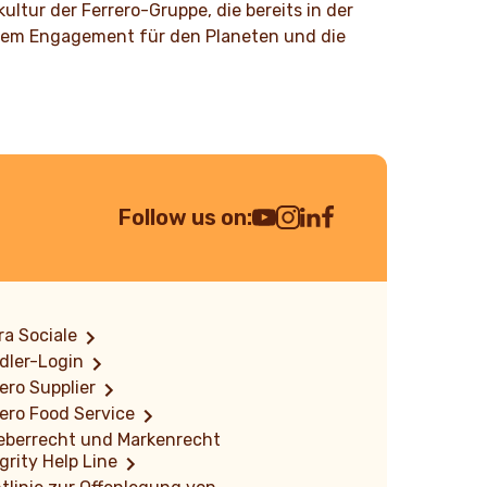
ltur der Ferrero-Gruppe, die bereits in der
d dem Engagement für den Planeten und die
Follow us on:
Youtube Channel
Instagram
LinkedIn
Facebook
a Sociale
dler-Login
ero Supplier
ero Food Service
eberrecht und Markenrecht
grity Help Line