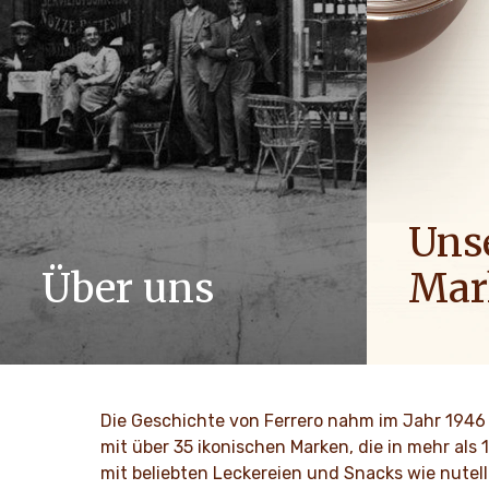
Uns
Über uns
Mar
Die Geschichte der Ferrero-Gruppe und
Menschen a
ihre Mission. Von den ersten Schritten
ihre Begeis
zum weltweiten Erfolg.
Ferrero. Wi
gemeinsame
Die Geschichte von Ferrero nahm im Jahr 1946 
Alltag.
MEHR ENTDECKEN
mit über 35 ikonischen Marken, die in mehr als
mit beliebten Leckereien und Snacks wie nutell