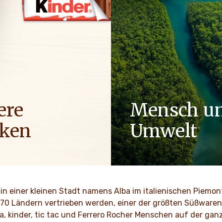
ere
Mensch u
ken
Umwelt
uf der ganzen Welt teilen
Als Familienunternehmen si
terung für die Marken von
wie Respekt, Integrität und 
r bringen Momente für
seit Generationen in unserer
n Genuss und Freude in den
verankert.
in einer kleinen Stadt namens Alba im italienischen Piemo
 170 Ländern vertrieben werden, einer der größten Süßwarenh
MEHR ENTDECKEN
a, kinder, tic tac und Ferrero Rocher Menschen auf der gan