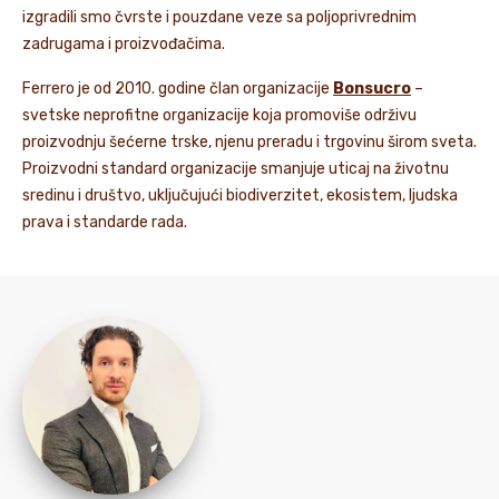
izgradili smo čvrste i pouzdane veze sa poljoprivrednim
zadrugama i proizvođačima.
Ferrero je od 2010. godine član organizacije
Bonsucro
–
svetske neprofitne organizacije koja promoviše održivu
proizvodnju šećerne trske, njenu preradu i trgovinu širom sveta.
Proizvodni standard organizacije smanjuje uticaj na životnu
sredinu i društvo, uključujući biodiverzitet, ekosistem, ljudska
prava i standarde rada.