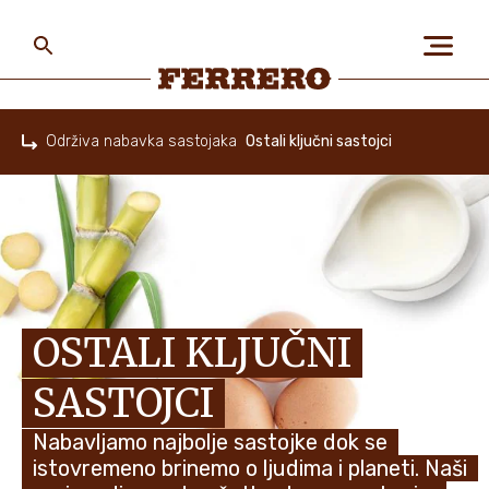
Skip
to
main
content
Ferrero
Održiva nabavka sastojaka
Ostali ključni sastojci
Home
O NAMA
LJUDI I PLANETA
OSTALI KLJUČNI
NAŠI BRENDOVI
SASTOJCI
Nabavljamo najbolje sastojke dok se
KARIJERA
istovremeno brinemo o ljudima i planeti. Naši