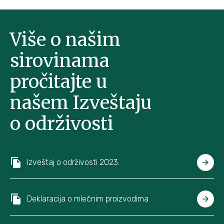
Više o našim
sirovinama
pročitajte u
našem Izveštaju
o održivosti
Izveštaj o održivosti 2023.
Deklaracija o mlečnim proizvodima