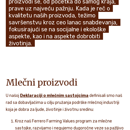
proizvodi se, od početka do samog kraja,
prave uz najveću pažnju. Kada je reč o
NOVOSTI I PRIČE
kvalitetu naših proizvoda, težimo
savršenstvu kroz ceo lanac snabdevanja,
fokusirajući se na socijalne i ekološke
aspekte, kao i na aspekte dobrobiti
životinja.
Mlečni proizvodi
U našoj
Deklaraciji o mlečnim sastojcima
definisali smo naš
rad sa dobavljačima u cilju pružanja podrške mlečnoj industriji
koja je dobra za ljude, životinje i životnu sredinu:
Kroz naš Ferrero Farming Values program za mlečne
sastojke, razvijamo i negujemo dugoročne veze sa pažljivo