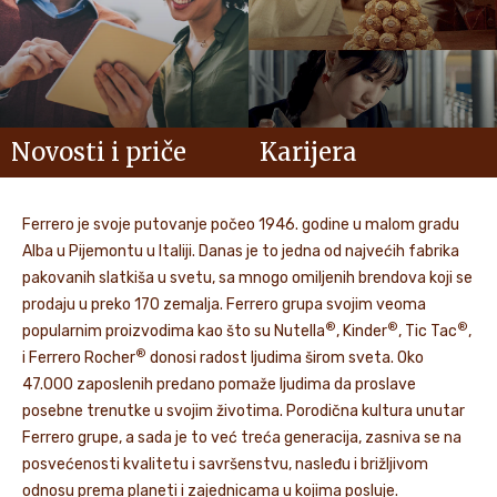
Novosti i priče
Karijera
Ferrero je svoje putovanje počeo 1946. godine u malom gradu
Alba u Pijemontu u Italiji. Danas je to jedna od najvećih fabrika
pakovanih slatkiša u svetu, sa mnogo omiljenih brendova koji se
prodaju u preko 170 zemalja. Ferrero grupa svojim veoma
®
®
®
popularnim proizvodima kao što su Nutella
, Kinder
, Tic Tac
,
®
i Ferrero Rocher
donosi radost ljudima širom sveta. Oko
47.000 zaposlenih predano pomaže ljudima da proslave
posebne trenutke u svojim životima. Porodična kultura unutar
Ferrero grupe, a sada je to već treća generacija, zasniva se na
posvećenosti kvalitetu i savršenstvu, nasleđu i brižljivom
odnosu prema planeti i zajednicama u kojima posluje.