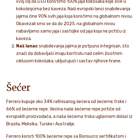
svoj cilj da u EU koristimo 100% jaja kokošaka koje žive u
kokošinjcima bez kaveza. Naši evropski lanci snabdevanja
jajima čine 90% svih jaja koja koristimo na globalnom nivou.
Obavezali smo se da do 2025. na globalnom nivou
nabavljamo samo jaja i sastojke od jaja koja ne potiču iz
kaveza.
Naš lanac
snabdevanja jajima je potpuno integrisan, što
znači da dobavljači imaju kontrolu nad celim životnim
ciklusom kokošaka, uključujući i sastav njihove hrane.
Šećer
Ferrero kupuje oko 34% rafinisanog šećera od šećerne trske i
66% od šećerne repe. Većina naše šećerne repe potiče od
evropskih proizvođača, a naša šećerna trska uglavnom dolazi iz
Brazila, Meksika, Turske i Australije.
Ferrero koristi 100% šećerne repe sa Bonsucro sertifikatom i