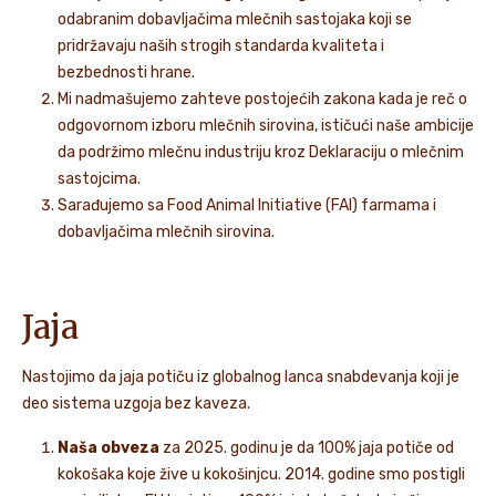
odabranim dobavljačima mlečnih sastojaka koji se
pridržavaju naših strogih standarda kvaliteta i
bezbednosti hrane.
Mi nadmašujemo zahteve postojećih zakona kada je reč o
odgovornom izboru mlečnih sirovina, ističući naše ambicije
da podržimo mlečnu industriju kroz Deklaraciju o mlečnim
sastojcima.
Sarađujemo sa Food Animal Initiative (FAI) farmama i
dobavljačima mlečnih sirovina.
Jaja
Nastojimo da jaja potiču iz globalnog lanca snabdevanja koji je
deo sistema uzgoja bez kaveza.
Naša obveza
za 2025. godinu je da 100% jaja potiče od
kokošaka koje žive u kokošinjcu. 2014. godine smo postigli