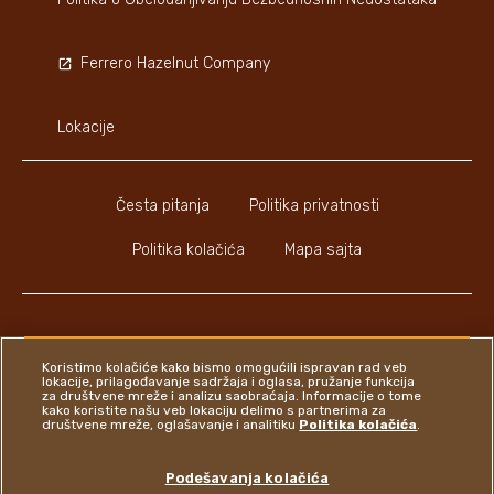
Ferrero Hazelnut Company
Lokacije
Česta pitanja
Politika privatnosti
Politika kolačića
Mapa sajta
Koristimo kolačiće kako bismo omogućili ispravan rad veb
Youtube Channel
Instagram
LinkedIn
Faceboo
lokacije, prilagođavanje sadržaja i oglasa, pružanje funkcija
za društvene mreže i analizu saobraćaja. Informacije o tome
kako koristite našu veb lokaciju delimo s partnerima za
društvene mreže, oglašavanje i analitiku
Politika kolačića
.
Ferrero
Podešavanja kolačića