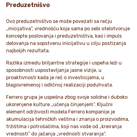
Preduzetnišvo
Ovo preduzetništvo se može povezati sa rečju
„inicijativa“, vrednošću koja sama po sebi otelotvoruje
koncepte poslovanja i preduzetništva, kao i impuls
delovanja na sopstvenu inicijativu u cilju postizanja
najboljih rezultata.
Razlika između briljantne strategije i uspeha leži u
sposobnosti uspostavljanja jasne vizije, u
proaktivnosti kada je reč o investicijama, u
blagovremenoj i odličnoj realizaciji poduhvata.
Ferrero grupa je uspešna zbog svoje solidne i duboko
ukorenjene kulture „učenja činjenjem“. Ključni
element održivosti modela Ferrero kompanije je
akumulacija tehničkih veština i znanja o proizvodima,
tržištima i potrošačima, koji nas vode od „kreiranja
vrednosti“ do jačanja „vrednosti stvaranja“.