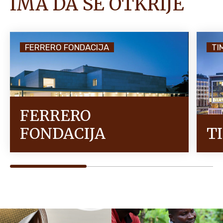
IMA DA SE OTKRIJE
FERRERO FONDACIJA
TI
FERRERO
FONDACIJA
T