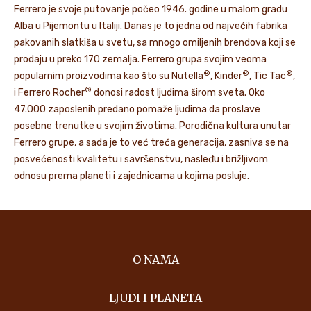
Ferrero je svoje putovanje počeo 1946. godine u malom gradu
Alba u Pijemontu u Italiji. Danas je to jedna od najvećih fabrika
pakovanih slatkiša u svetu, sa mnogo omiljenih brendova koji se
prodaju u preko 170 zemalja. Ferrero grupa svojim veoma
®
®
®
popularnim proizvodima kao što su Nutella
, Kinder
, Tic Tac
,
®
i Ferrero Rocher
donosi radost ljudima širom sveta. Oko
47.000 zaposlenih predano pomaže ljudima da proslave
posebne trenutke u svojim životima. Porodična kultura unutar
Ferrero grupe, a sada je to već treća generacija, zasniva se na
posvećenosti kvalitetu i savršenstvu, nasleđu i brižljivom
odnosu prema planeti i zajednicama u kojima posluje.
O NAMA
LJUDI I PLANETA