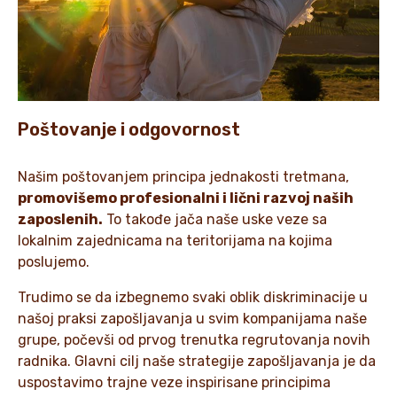
Poštovanje i odgovornost
Našim poštovanjem principa jednakosti tretmana,
promovišemo profesionalni i lični razvoj naših
zaposlenih.
To takođe jača naše uske veze sa
lokalnim zajednicama na teritorijama na kojima
poslujemo.
Trudimo se da izbegnemo svaki oblik diskriminacije u
našoj praksi zapošljavanja u svim kompanijama naše
grupe, počevši od prvog trenutka regrutovanja novih
radnika. Glavni cilj naše strategije zapošljavanja je da
uspostavimo trajne veze inspirisane principima