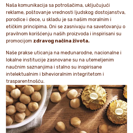
Naša komunikacija sa potrošačima, uključujući
reklame, poštovanje vrednosti ljudskog dostojanstva,
porodice i dece, u skladu je sa našim moralnim i
etičkim principima. Oni se zasnivaju na savetovanju o
pravilnom korišćenju naših proizvoda i inspirisani su
promocijom
zdravog načina života.
Naše prakse uticanja na međunarodne, nacionalne i
lokalne institucije zasnovane su na utemeljenim
naučnim saznanjima i stalno su inspirisane
intelektualnim i bihevioralnim integritetom i
trasparentnošću.