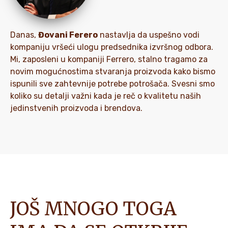
Danas,
Đovani Ferero
nastavlja da uspešno vodi
kompaniju vršeći ulogu predsednika izvršnog odbora.
Mi, zaposleni u kompaniji Ferrero, stalno tragamo za
novim mogućnostima stvaranja proizvoda kako bismo
ispunili sve zahtevnije potrebe potrošača. Svesni smo
koliko su detalji važni kada je reč o kvalitetu naših
jedinstvenih proizvoda i brendova.
JOŠ MNOGO TOGA