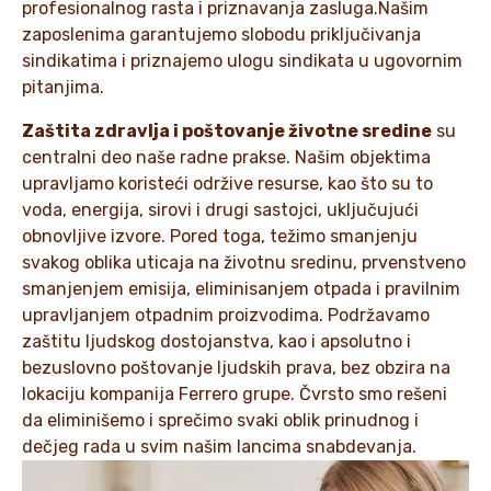
profesionalnog rasta i priznavanja zasluga.Našim
zaposlenima garantujemo slobodu priključivanja
sindikatima i priznajemo ulogu sindikata u ugovornim
pitanjima.
Zaštita zdravlja i poštovanje životne sredine
su
centralni deo naše radne prakse. Našim objektima
upravljamo koristeći održive resurse, kao što su to
voda, energija, sirovi i drugi sastojci, uključujući
obnovljive izvore. Pored toga, težimo smanjenju
svakog oblika uticaja na životnu sredinu, prvenstveno
smanjenjem emisija, eliminisanjem otpada i pravilnim
upravljanjem otpadnim proizvodima. Podržavamo
zaštitu ljudskog dostojanstva, kao i apsolutno i
bezuslovno poštovanje ljudskih prava, bez obzira na
lokaciju kompanija Ferrero grupe. Čvrsto smo rešeni
da eliminišemo i sprečimo svaki oblik prinudnog i
dečjeg rada u svim našim lancima snabdevanja.