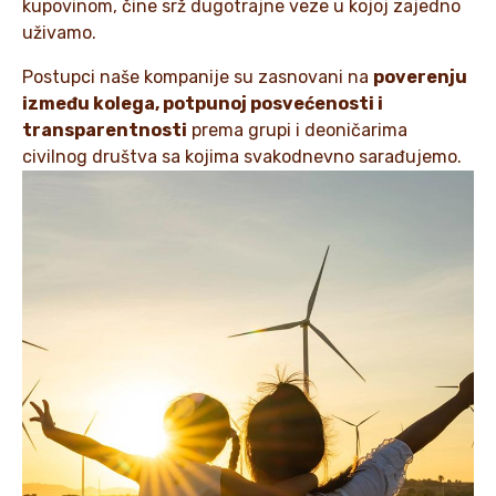
kupovinom, čine srž dugotrajne veze u kojoj zajedno
uživamo.
Postupci naše kompanije su zasnovani na
poverenju
između kolega, potpunoj posvećenosti i
transparentnosti
prema grupi i deoničarima
civilnog društva sa kojima svakodnevno sarađujemo.