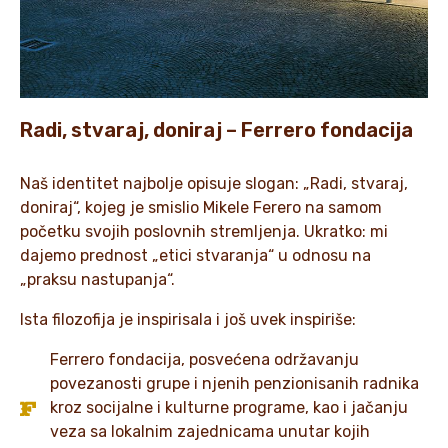
Radi, stvaraj, doniraj – Ferrero fondacija
Naš identitet najbolje opisuje slogan: „Radi, stvaraj,
doniraj“, kojeg je smislio Mikele Ferero na samom
početku svojih poslovnih stremljenja. Ukratko: mi
dajemo prednost „etici stvaranja“ u odnosu na
„praksu nastupanja“.
Ista filozofija je inspirisala i još uvek inspiriše:
Ferrero fondacija, posvećena održavanju
povezanosti grupe i njenih penzionisanih radnika
kroz socijalne i kulturne programe, kao i jačanju
veza sa lokalnim zajednicama unutar kojih