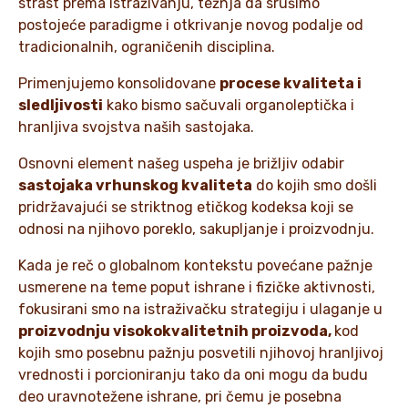
strast prema istraživanju, težnja da srušimo
postojeće paradigme i otkrivanje novog podalje od
tradicionalnih, ograničenih disciplina.
Primenjujemo konsolidovane
procese kvaliteta i
sledljivosti
kako bismo sačuvali organoleptička i
hranljiva svojstva naših sastojaka.
Osnovni element našeg uspeha je brižljiv odabir
sastojaka vrhunskog kvaliteta
do kojih smo došli
pridržavajući se striktnog etičkog kodeksa koji se
odnosi na njihovo poreklo, sakupljanje i proizvodnju.
Kada je reč o globalnom kontekstu povećane pažnje
usmerene na teme poput ishrane i fizičke aktivnosti,
fokusirani smo na istraživačku strategiju i ulaganje u
proizvodnju visokokvalitetnih proizvoda,
kod
kojih smo posebnu pažnju posvetili njihovoj hranljivoj
vrednosti i porcioniranju tako da oni mogu da budu
deo uravnotežene ishrane, pri čemu je posebna