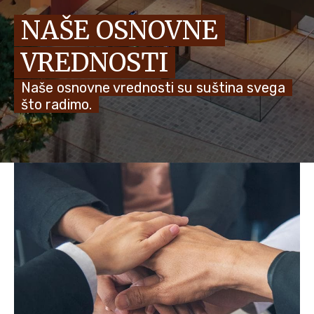
NAŠE OSNOVNE
NOVOSTI I PRIČE
VREDNOSTI
Naše osnovne vrednosti su suština svega
što radimo.