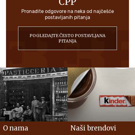
ČPP
Pronađite odgovore na neka od najčešće
postavljanih pitanja
POGLEDAJTE ČESTO POSTAVLJANA
PITANJA
O nama
Naši brendovi