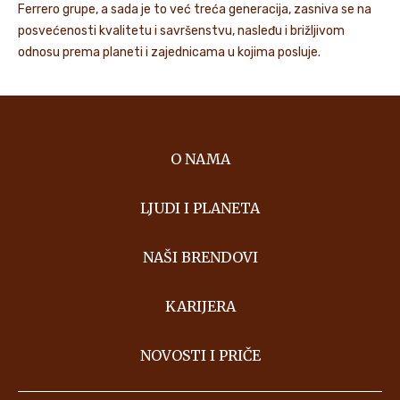
Ferrero grupe, a sada je to već treća generacija, zasniva se na
posvećenosti kvalitetu i savršenstvu, nasleđu i brižljivom
odnosu prema planeti i zajednicama u kojima posluje.
O NAMA
LJUDI I PLANETA
NAŠI BRENDOVI
KARIJERA
NOVOSTI I PRIČE