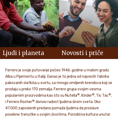
Ljudi i planeta
Novosti i priče
Ferrero je svoje putovanje počeo 1946. godine u malom gradu
Alba u Pijemontu u Italiji. Danas je to jedna od najvećih fabrika
pakovanih slatkiša u svetu, sa mnogo omiljenih brendova koji se
prodaju u preko 170 zemalja. Ferrero grupa svojim veoma
®
®
®
popularnim proizvodima kao što su Nutella
, Kinder
, Tic Tac
,
®
i Ferrero Rocher
donosi radost ljudima širom sveta. Oko
47.000 zaposlenih predano pomaže ljudima da proslave
posebne trenutke u svojim životima. Porodična kultura unutar