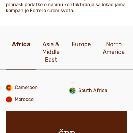
pronašli podatke o načinu kontaktiranja sa lokacijama
kompanije Ferrero širom sveta.
NOVOSTI I PRIČE
Africa
Asia &
Europe
North
Middle
America
East
Cameroon
South Africa
Morocco