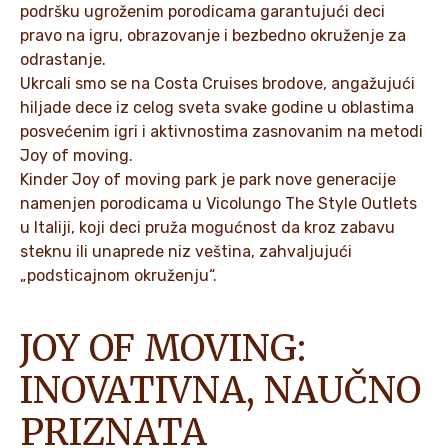
podršku ugroženim porodicama garantujući deci
pravo na igru, obrazovanje i bezbedno okruženje za
odrastanje.
Ukrcali smo se na Costa Cruises brodove, angažujući
hiljade dece iz celog sveta svake godine u oblastima
posvećenim igri i aktivnostima zasnovanim na metodi
Joy of moving.
Kinder Joy of moving park je park nove generacije
namenjen porodicama u Vicolungo The Style Outlets
u Italiji, koji deci pruža mogućnost da kroz zabavu
steknu ili unaprede niz veština, zahvaljujući
„podsticajnom okruženju“.
JOY OF MOVING:
INOVATIVNA, NAUČNO
PRIZNATA