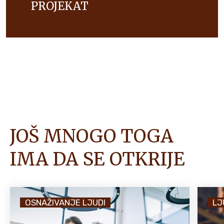
PROJEKAT
JOŠ MNOGO TOGA
IMA DA SE OTKRIJE
OSNAŽIVANJE LJUDI
LJ