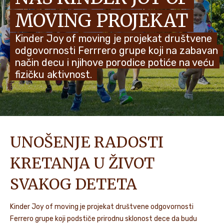
MOVING PROJEKAT
NOVOSTI I PRIČE
Kinder Joy of moving je projekat društvene
odgovornosti Ferrrero grupe koji na zabavan
način decu i njihove porodice potiće na veću
fizičku aktivnost.
UNOŠENJE RADOSTI
KRETANJA U ŽIVOT
SVAKOG DETETA
Kinder Joy of moving je projekat društvene odgovornosti
Ferrero grupe koji podstiče prirodnu sklonost dece da budu