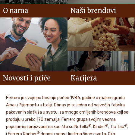
O nama
Naši brendovi
Novosti i priče
Karijera
Ferrero je svoje putovanje počeo 1946. godine u malom gradu
Alba u Pijemontu u Italiji. Danas je to jedna od najvećih fabrika
pakovanih slatkiša u svetu, sa mnogo omiljenih brendova koji se
prodaju u preko 170 zemalja. Ferrero grupa svojim veoma
®
®
®
popularnim proizvodima kao što su Nutella
, Kinder
, Tic Tac
,
®
i Ferrero Rocher
donosi radost ljudima širom sveta. Oko