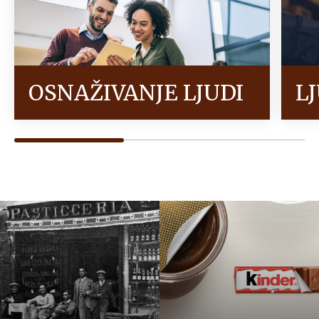
OSNAŽIVANJE LJUDI
L