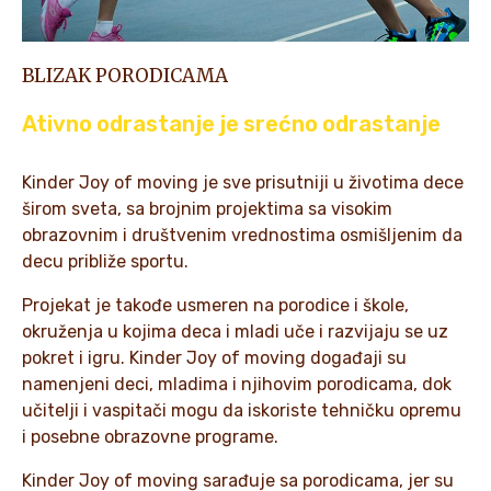
BLIZAK PORODICAMA
Ativno odrastanje je srećno odrastanje
Kinder Joy of moving je sve prisutniji u životima dece
širom sveta, sa brojnim projektima sa visokim
obrazovnim i društvenim vrednostima osmišljenim da
decu približe sportu.
Projekat je takođe usmeren na porodice i škole,
okruženja u kojima deca i mladi uče i razvijaju se uz
pokret i igru. Kinder Joy of moving događaji su
namenjeni deci, mladima i njihovim porodicama, dok
učitelji i vaspitači mogu da iskoriste tehničku opremu
i posebne obrazovne programe.
Kinder Joy of moving sarađuje sa porodicama, jer su