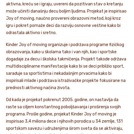
aktivna, kreću se i igraju, uvereni da pozitivan stav o kretanju
može učiniti današnju decu boljim ljudima. Projekat je inspirisao
Joy of moving, naučno provereni obrazovni metod, koji kroz
igru i pokret pomaže deci da razviju osnovne veštine kako bi
odrastala aktivno i sretno.
Kinder Joy of moving organizuje i podržava programe fizičkog
obrazovanja, kako u školama tako i van njih, kao i sportske
događaje za decu i školska takmičenja. Projekt takođe održava
multidisciplinarne manifestacije kako bi se deci približio sport,
sarađuje sa sportistima i nekadašnjim prvacima kako bi
inspirisali mlade i podržava istraživačke projekte fokusirane na
prednosti aktivnog načina života.
Od kada je projekat pokrenut 2005. godine, on nastavlja da
raste sa ciljem konstantnog poboljšavanja i proširenja svojih
programa. Prošle godine, projekat Kinder Joy of moving je
inspirisao 3,4 miliona dece i njihovih porodica u 34 zemlje, 131
sportskom savezu i udruženjima širom sveta da se aktiviraju,