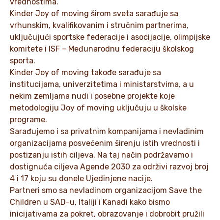
vrednostima.
Kinder Joy of moving širom sveta sarađuje sa
vrhunskim, kvalifikovanim i stručnim partnerima,
uključujući sportske federacije i asocijacije, olimpijske
komitete i ISF – Međunarodnu federaciju školskog
sporta.
Kinder Joy of moving takođe sarađuje sa
institucijama, univerzitetima i ministarstvima, a u
nekim zemljama nudi i posebne projekte koje
metodologiju Joy of moving uključuju u školske
programe.
Sarađujemo i sa privatnim kompanijama i nevladinim
organizacijama posvećenim širenju istih vrednosti i
postizanju istih ciljeva. Na taj način podržavamo i
dostignuća ciljeva Agende 2030 za održivi razvoj broj
4 i 17 koju su donele Ujedinjene nacije.
Partneri smo sa nevladinom organizacijom Save the
Children u SAD-u, Italiji i Kanadi kako bismo
inicijativama za pokret, obrazovanje i dobrobit pružili