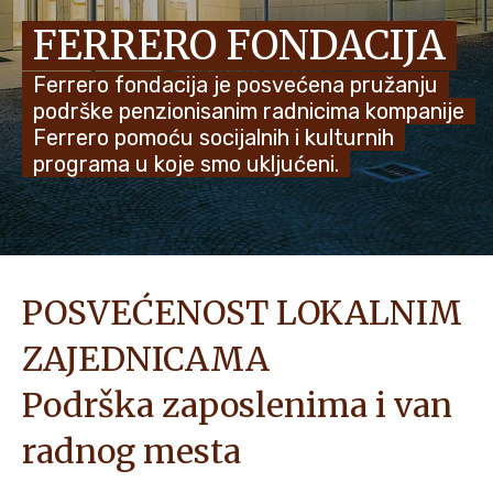
FERRERO FONDACIJA
NOVOSTI I PRIČE
Ferrero fondacija je posvećena pružanju
podrške penzionisanim radnicima kompanije
Ferrero pomoću socijalnih i kulturnih
programa u koje smo ukljućeni.
POSVEĆENOST LOKALNIM
ZAJEDNICAMA
Podrška zaposlenima i van
radnog mesta