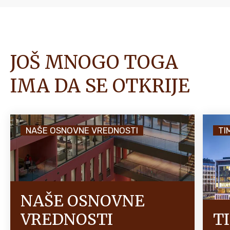
JOŠ MNOGO TOGA
IMA DA SE OTKRIJE
NAŠE OSNOVNE VREDNOSTI
TI
NAŠE OSNOVNE
VREDNOSTI
T