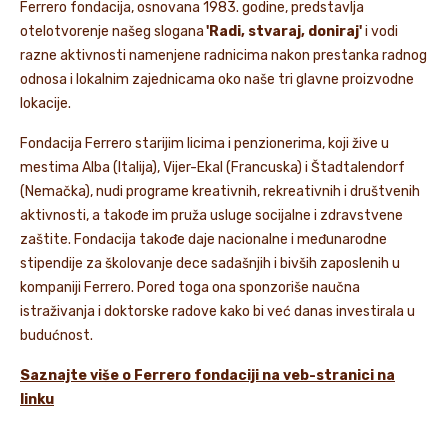
Ferrero fondacija, osnovana 1983. godine, predstavlja
otelotvorenje našeg slogana
'Radi, stvaraj, doniraj'
i vodi
razne aktivnosti namenjene radnicima nakon prestanka radnog
odnosa i lokalnim zajednicama oko naše tri glavne proizvodne
lokacije.
Fondacija Ferrero starijim licima i penzionerima, koji žive u
mestima Alba (Italija), Vijer-Ekal (Francuska) i Štadtalendorf
(Nemačka), nudi programe kreativnih, rekreativnih i društvenih
aktivnosti, a takođe im pruža usluge socijalne i zdravstvene
zaštite. Fondacija takođe daje nacionalne i međunarodne
stipendije za školovanje dece sadašnjih i bivših zaposlenih u
kompaniji Ferrero. Pored toga ona sponzoriše naučna
istraživanja i doktorske radove kako bi već danas investirala u
budućnost.
Saznajte više o Ferrero fondaciji na veb-stranici na
linku