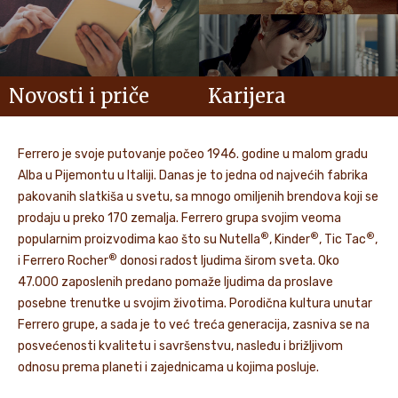
Novosti i priče
Karijera
Ferrero je svoje putovanje počeo 1946. godine u malom gradu
Alba u Pijemontu u Italiji. Danas je to jedna od najvećih fabrika
pakovanih slatkiša u svetu, sa mnogo omiljenih brendova koji se
prodaju u preko 170 zemalja. Ferrero grupa svojim veoma
®
®
®
popularnim proizvodima kao što su Nutella
, Kinder
, Tic Tac
,
®
i Ferrero Rocher
donosi radost ljudima širom sveta. Oko
47.000 zaposlenih predano pomaže ljudima da proslave
posebne trenutke u svojim životima. Porodična kultura unutar
Ferrero grupe, a sada je to već treća generacija, zasniva se na
posvećenosti kvalitetu i savršenstvu, nasleđu i brižljivom
odnosu prema planeti i zajednicama u kojima posluje.