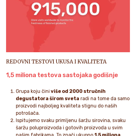
REDOVNI TESTOVI UKUSA I KVALITETA
1,5 miliona testova sastojaka godišnje
Grupa koju čini
više od 2000 stručnih
degustatora širom sveta
radi na tome da samo
proizvodi najboljeg kvaliteta stignu do naših
potrošača.
Ispitujemo svaku primljenu šaržu sirovina, svaku
šaržu poluproizvoda i gotovih proizvoda u svim
našim fabrikama. To znači ukupno
1,5 miliona