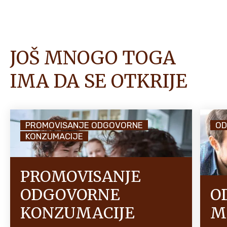
JOŠ MNOGO TOGA
IMA DA SE OTKRIJE
PROMOVISANJE ODGOVORNE
OD
KONZUMACIJE
PROMOVISANJE
ODGOVORNE
O
KONZUMACIJE
M