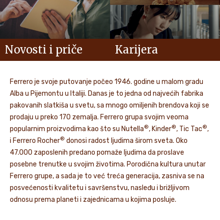
Novosti i priče
Karijera
Ferrero je svoje putovanje počeo 1946. godine u malom gradu
Alba u Pijemontu u Italiji. Danas je to jedna od najvećih fabrika
pakovanih slatkiša u svetu, sa mnogo omiljenih brendova koji se
prodaju u preko 170 zemalja. Ferrero grupa svojim veoma
®
®
®
popularnim proizvodima kao što su Nutella
, Kinder
, Tic Tac
,
®
i Ferrero Rocher
donosi radost ljudima širom sveta. Oko
47.000 zaposlenih predano pomaže ljudima da proslave
posebne trenutke u svojim životima. Porodična kultura unutar
Ferrero grupe, a sada je to već treća generacija, zasniva se na
posvećenosti kvalitetu i savršenstvu, nasleđu i brižljivom
odnosu prema planeti i zajednicama u kojima posluje.