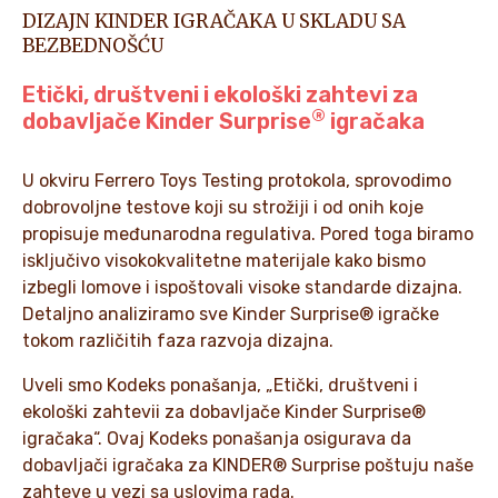
DIZAJN KINDER IGRAČAKA U SKLADU SA
BEZBEDNOŠĆU
Etički, društveni i ekološki zahtevi za
®
dobavljače Kinder Surprise
igračaka
U okviru Ferrero Toys Testing protokola, sprovodimo
dobrovoljne testove koji su strožiji i od onih koje
propisuje međunarodna regulativa. Pored toga biramo
isključivo visokokvalitetne materijale kako bismo
izbegli lomove i ispoštovali visoke standarde dizajna.
Detaljno analiziramo sve Kinder Surprise® igračke
tokom različitih faza razvoja dizajna.
Uveli smo Kodeks ponašanja, „Etički, društveni i
ekološki zahtevii za dobavljače Kinder Surprise®
igračaka“. Ovaj Kodeks ponašanja osigurava da
dobavljači igračaka za KINDER® Surprise poštuju naše
zahteve u vezi sa uslovima rada.