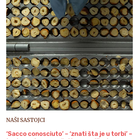
NAŠI SASTOJCI
‘Sacco conosciuto’ – ‘znati šta je u torbi’ –