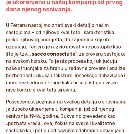
je ukorenjeno u našoj kompaniji od prvog
dana njenog osnivanja.
U Ferreru nastojimo znati svaki detalj o našim
sastojcima – od njihove kvalitete i karakteristika,
preko njihovog podrijetla, do zajednica koje ih
uzgajaju. Ferrero je razvio inovativne postupke kao
što je tzv. „
sacco conosciuto
“, za proveru sastojaka
na svakom koraku. To je niz procesa koji uključuju
naše stručnjake za hranu u redovne provere i analize
bezbednosti, ukusa i teksture, inspekcije dobavljača i
mere bezbednosti hrane kako bi se postigao visoki
nivo kontrole kvaliteta sirovina.
Posvećenost poznavanju svakog detalja o sirovinama
je duboko ukorenjena u kompaniji, još od njenog
osnivanja 1946. godine. Bukvalno prevedeno kao
„poznata vreća“, ovaj fokus na sveže i kvalitetne
sastojke koji potiču od pažljivo odabranih dobavljača i