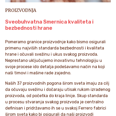
PROIZVODNJA
Sveobuhvatna Smernica kvaliteta i
bezbednosti hrane
Pomeramo granice proizvodnje kako bismo osigurali
primenu najviših standarda bezbednosti i kvaliteta
hrane i očuvali svežinu i ukus svakog proizvoda.
Neprestano uključujemo inovativnu tehnologiju u
svoje procese ido detalja podešavamo način na koji
naši timovi i mašine rade zajedno.
Naših 37 proizvodnih pogona širom sveta imaju za cilj
da očuvaju svežinu i dočaraju utisak rukom izrađenog
proizvoda, od početka do kraja linije. Skup standarda
u procesu stvaranja svakog proizvoda je centralno
definisan i pridržavamo ih se u svakoj Ferrero fabrici
širom sveta kako bi osigurali da naši proizvodi