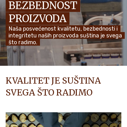
BEZBEDNOST
NOVOSTI I PRIČE
PROIZVODA
Naša posvećenost kvalitetu, bezbednosti i
integritetu naših proizvoda suština je svega
što radimo.
KVALITET JE SUŠTINA
SVEGA ŠTO RADIMO