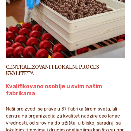
CENTRALIZOVANI I LOKALNI PROCES
KVALITETA
Kvalifikovano osoblje u svim našim
fabrikama
Naši proizvodi se prave u 37 fabrika širom sveta, ali
centralna organizacija za kvalitet nadzire ceo lanac
vrednosti, od sirovina do tržišta, u bliskoj saradnji sa
lokalnim timovima i drugim odeljenjima kao što su npr.