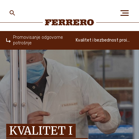
Skip
to
main
content
Ferrero
Promovisanje odgovorne
Kvalitet i bezbednost proizvoda
potrošnje
Home
O NAMA
LJUDI I PLANETA
NAŠI BRENDOVI
KARIJERA
KVALITET I