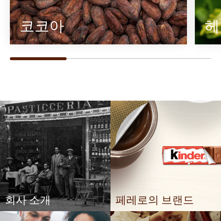
코코아
헤
회사 소개
페레로의 브랜드