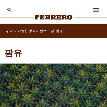
Skip
to
main
content
Ferrero
지속 가능한 방식의 원료 조달
팜유
Home
회사 소개
팜유
사람과 지구
페레로의 브랜드
채용