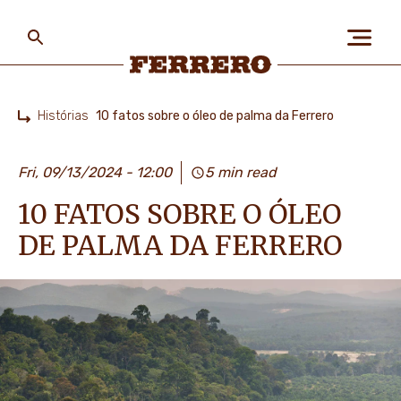
Skip
to
main
content
Ferrero
Histórias
10 fatos sobre o óleo de palma da Ferrero
Home
SOBRE NÓS
Fri, 09/13/2024 - 12:00
5 min read
10 FATOS SOBRE O ÓLEO
PESSOAS E PLANETA
DE PALMA DA FERRERO
AS NOSSAS MARCAS
CARREIRAS