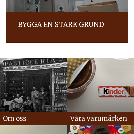
BYGGA EN STARK GRUND
Våra etablerade policyer och strategier spelar en
avgörande roll för att vi ska kunna skapa den
framtid vi önskar. Så här säkerställer vi att vi
arbetar för att tillhandahålla varumärken av
högsta kvalitet samtidigt som vi värnar om miljön,
bönderna och de lokala samhällen där vi är
verksamma.
Om oss
Våra varumärken