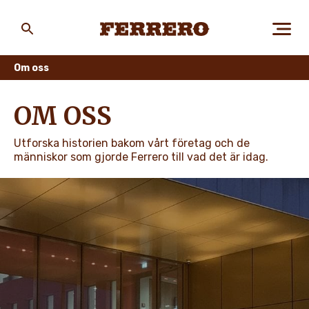
Skip
to
main
Ferrero
content
Om oss
OM OSS
OM OSS
Utforska historien bakom vårt företag och de
SOCIALT ANSVARSTAGANDE
människor som gjorde Ferrero till vad det är idag.
VÅRA VARUMÄRKEN
JOBBA HOS OSS