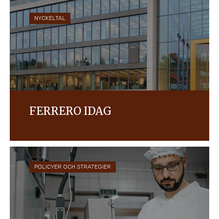
NYCKELTAL
FERRERO IDAG
Ferrero är idag världens tredje största
chokladkonfektyrföretag med mer än 35
varumärken som säljs i över 170 länder.
POLICYER OCH STRATEGIER