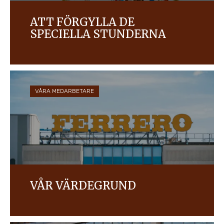
ATT FÖRGYLLA DE
SPECIELLA STUNDERNA
Vi tillverkar kvalitetsprodukter som skapar gyllene
stunder för konsumenter runt om i världen,
samtidigt som vi värnar om människor och miljö.
VÅRA MEDARBETARE
VÅR VÄRDEGRUND
Läs mer om Ferreros ledning, våra värderingar och
vår stiftelse.