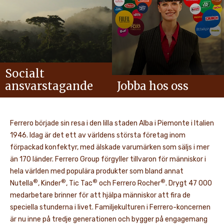
Socialt
ansvarstagande
Jobba hos oss
Ferrero började sin resa i den lilla staden Alba i Piemonte i Italien
1946. Idag är det ett av världens största företag inom
förpackad konfektyr, med älskade varumärken som säljs i mer
än 170 länder. Ferrero Group förgyller tillvaron för människor i
hela världen med populära produkter som bland annat
®
®
®
®
Nutella
, Kinder
, Tic Tac
och Ferrero Rocher
. Drygt 47 000
medarbetare brinner för att hjälpa människor att fira de
speciella stunderna i livet. Familjekulturen i Ferrero-koncernen
är nu inne på tredje generationen och bygger på engagemang