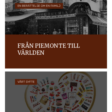
EN BERÄTTELSE OM EN FAMILJ
FRÅN PIEMONTE TILL
VÄRLDEN
Ferrero startade som en liten ”pasticceria” i
italienska Alba och är nu ett av världens största
konfektyrföretag som tagit fram några av de
mest ikoniska och älskade varumärkena.
VÅRT SYFTE