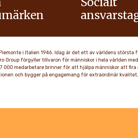
a
Socialt
umärken
ansvarsta
ositiv energi i familjer för att
Som ett familjeägt företag 
mism till världen.
värderingar som respekt, int
innovation vävts in i vår kul
generationer.
ER
 i Piemonte i Italien 1946. Idag är det ett av världens störs
ro Group förgyller tillvaron för människor i hela världen m
LÄS MER
7 000 medarbetare brinner för att hjälpa människor att fira d
ionen och bygger på engagemang för extraordinär kvalitet, 