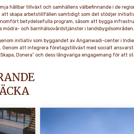
mja hållbar tillväxt och samhällens välbefinnande i de regi
t skapa arbetstillfällen samtidigt som det stödjer initiativ
nomfört betydelsefulla program, såsom att bygga infrastru
ttra mödra- och barnhälsovårdstjänster i landsbygdsområden
genom initiativ som byggandet av Anganwadi-center i Indien, 
. Genom att integrera företagstillväxt med socialt ansvars
a, Skapa, Donera” och dess långvariga engagemang för att st
ARANDE
TÄCKA