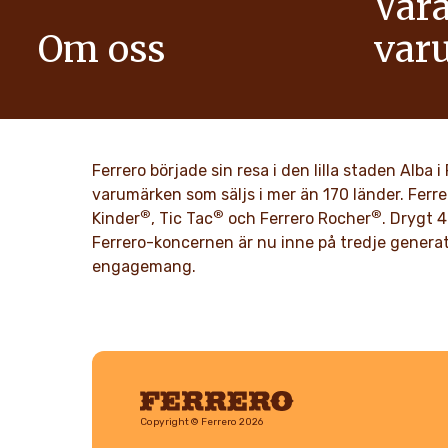
Vår
Om oss
var
Berättelsen om Ferrero-koncernen och
Vi sprider p
dess uppdrag. Från de första stegen till
ge mer opti
globala framgångar.
LÄS M
Ferrero började sin resa i den lilla staden Alba
LÄS MER
varumärken som säljs i mer än 170 länder. Ferre
®
®
®
Kinder
, Tic Tac
och Ferrero Rocher
. Drygt 4
Ferrero-koncernen är nu inne på tredje generat
engagemang.
Ferrero
Copyright © Ferrero 2026