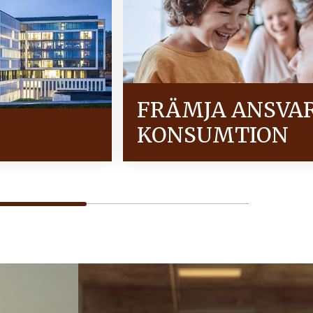
FRÄMJA ANSVA
KONSUMTION