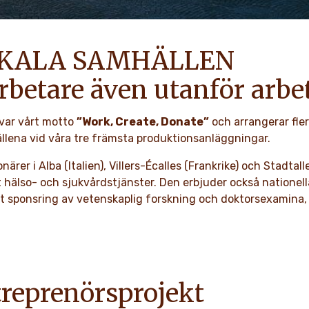
OKALA SAMHÄLLEN
arbetare även utanför arb
ivar vårt motto
”Work, Create, Donate”
och arrangerar flera
lena vid våra tre främsta produktionsanläggningar.
närer i Alba (Italien), Villers-Écalles (Frankrike) och Stadt
t hälso- och sjukvårdstjänster. Den erbjuder också nationella 
t sponsring av vetenskaplig forskning och doktorsexamina, o
treprenörsprojekt