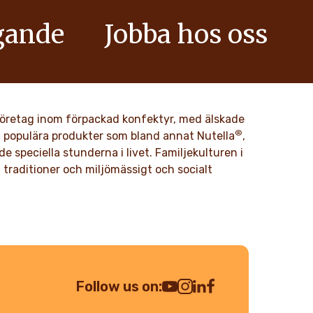
gande
Jobba hos oss
har
Älskad av generationer, skapad av dig.
egritet och
tur sedan
LÄS MER
ta företag inom förpackad konfektyr, med älskade
®
ed populära produkter som bland annat Nutella
,
e speciella stunderna i livet. Familjekulturen i
traditioner och miljömässigt och socialt
Follow us on:
Youtube Channel
Instagram
LinkedIn
Facebook