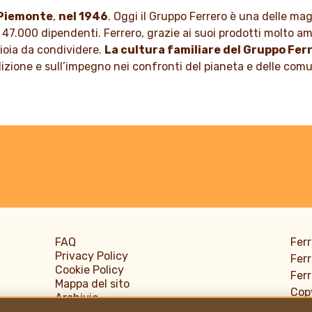
nella nostra cultura da gener
 DI PIÙ
n Piemonte
,
nel 1946
. Oggi il Gruppo Ferrero è una delle ma
 47.000 dipendenti. Ferrero, grazie ai suoi prodotti molto ama
SCOPRI DI PIÙ
gioia da condividere.
La cultura familiare del Gruppo Fer
adizione e sull’impegno nei confronti del pianeta e delle com
FAQ
Ferr
Privacy Policy
Ferr
Cookie Policy
Ferr
Mappa del sito
Copy
Archivio
Info
Accessibilità