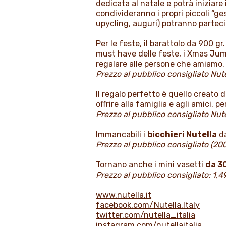
dedicata al natale e potrà iniziare
condivideranno i propri piccoli “ge
upycling, auguri) potranno partecip
Per le feste, il barattolo da 900 gr.
must have delle feste, i Xmas Jumpe
regalare alle persone che amiamo.
Prezzo al pubblico consigliato Nute
Il regalo perfetto è quello creato d
offrire alla famiglia e agli amici, p
Prezzo al pubblico consigliato Nutel
Immancabili i
bicchieri Nutella
da
Prezzo al pubblico consigliato (200
Tornano anche i mini vasetti
da 3
Prezzo al pubblico consigliato: 1,4
www.nutella.it
facebook.com/Nutella.Italy
twitter.com/nutella_italia
instagram.com/nutellaitalia