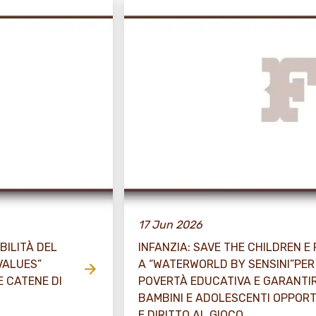
17 Jun 2026
BILITÀ DEL
INFANZIA: SAVE THE CHILDREN E
VALUES”
A “WATERWORLD BY SENSINI”PE
E CATENE DI
POVERTÀ EDUCATIVA E GARANTIR
BAMBINI E ADOLESCENTI OPPOR
E DIRITTO AL GIOCO