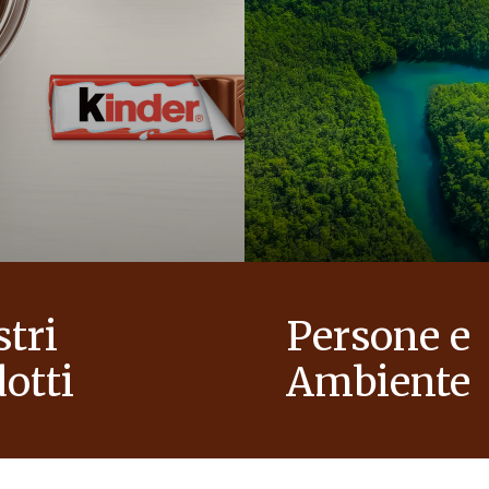
stri
Persone e
otti
Ambiente
egria alle famiglie, per
In qualità di azienda a condu
 mondo con più ottimismo.
familiare, valori come il rispe
l’integrità e l’innovazione so