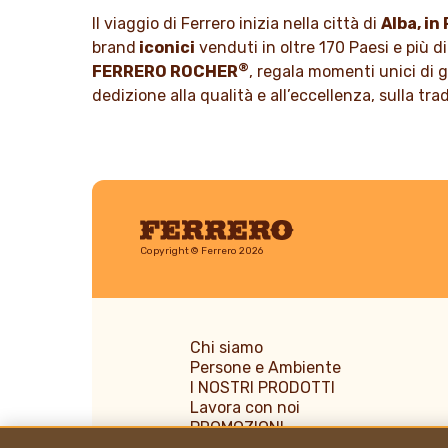
SCOPRI
Il viaggio di Ferrero inizia nella città di
Alba, i
SCOPRI DI PIÙ
brand
iconici
venduti in oltre 170 Paesi e più di
®
FERRERO ROCHER
, regala momenti unici di 
dedizione alla qualità e all’eccellenza, sulla tr
Ferrero
Copyright © Ferrero 2026
Chi siamo
Persone e Ambiente
I NOSTRI PRODOTTI
Lavora con noi
PROMOZIONI
News & Media