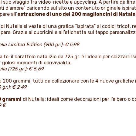
 il suo viaggio tra video-ricette e upcycling. A partire da fin
sti d’amore” caricando sul sito un contenuto originale ispirat
are all’
estrazione di uno dei 200 maglioncini di Natale
 di Nutella si veste di una grafica “ispirata” ai codici tricot,
rs. Grazie ai cuoricini e all’etichetta sul tappo personalizza
lla Limited Edition (900 gr.): € 5,99
a te: il barattolo natalizio da 725 gr. è l’ideale per sbizzarrir
er golosi momenti di convivialità.
la (725 gr.): € 5,69
 200 grammi, tutti da collezionare con le 4 nuove grafiche isp
 gr.): € 2,49
0 grammi
di Nutella: ideali come decorazioni per l’albero o
9 €