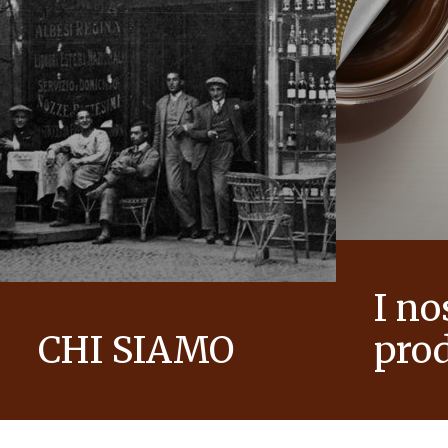
I no
CHI SIAMO
prod
La storia del Gruppo Ferrero e la sua
Portiamo all
mission. Dai primi passi al successo
guardare il
mondiale.