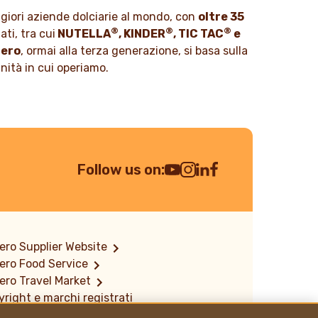
azioni.
ggiori aziende dolciarie al mondo, con
oltre 35
SCOPRI DI PIÙ
®
®
®
ti, tra cui
NUTELLA
, KINDER
, TIC TAC
e
rero
, ormai alla terza generazione, si basa sulla
unità in cui operiamo.
Follow us on:
Youtube Channel
Instagram
LinkedIn
Facebook
ero Supplier Website
ero Food Service
ero Travel Market
right e marchi registrati
rmativa sulla divulgazione delle