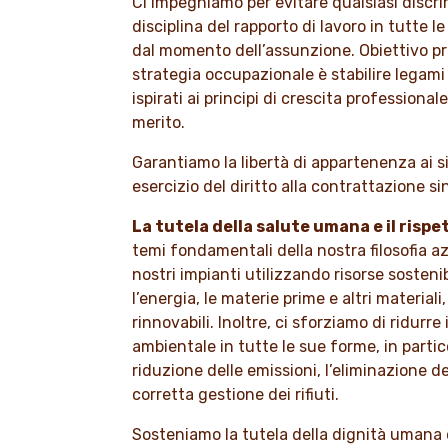
Ci impegniamo per evitare qualsiasi discr
disciplina del rapporto di lavoro in tutte le
dal momento dell’assunzione. Obiettivo pr
strategia occupazionale è stabilire legami
ispirati ai principi di crescita professiona
merito.
Garantiamo la libertà di appartenenza ai si
esercizio del diritto alla contrattazione si
La tutela della salute umana e il risp
temi fondamentali della nostra filosofia a
nostri impianti utilizzando risorse sostenib
l’energia, le materie prime e altri materiali,
rinnovabili. Inoltre, ci sforziamo di ridurre
ambientale in tutte le sue forme, in partic
riduzione delle emissioni, l’eliminazione d
corretta gestione dei rifiuti.
Sosteniamo la tutela della dignità umana e