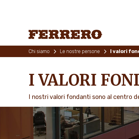
Skip
to
main
content
Ferrero
Chi siamo
Le nostre persone
I valori fo
I VALORI FO
I nostri valori fondanti sono al centro d