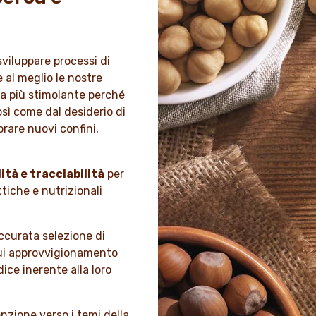
 sviluppare processi di
 al meglio le nostre
ra più stimolante perché
osì come dal desiderio di
orare nuovi confini,
ità e tracciabilità
per
tiche e nutrizionali
ccurata selezione di
 cui approvvigionamento
ice inerente alla loro
nzione verso i temi della