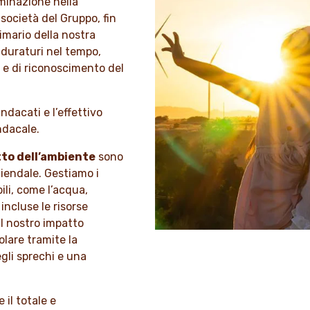
iminazione nella
 società del Gruppo, fin
imario della nostra
 duraturi nel tempo,
le e di riconoscimento del
ndacati e l’effettivo
ndacale.
etto dell’ambiente
sono
ziendale. Gestiamo i
ili, come l’acqua,
 incluse le risorse
 il nostro impatto
olare tramite la
egli sprechi e una
 il totale e