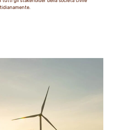
 tutti gli stakeholder della società civile
otidianamente.