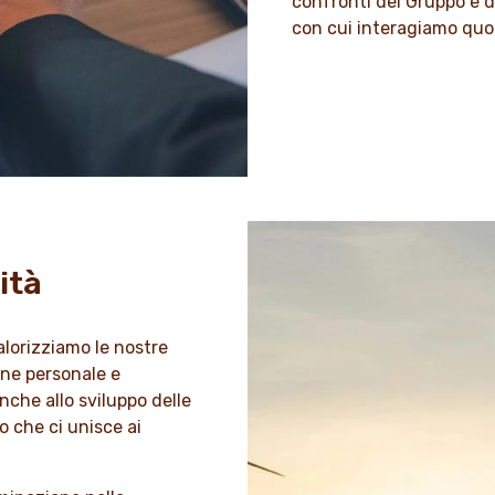
confronti del Gruppo e di
con cui interagiamo qu
ità
alorizziamo le nostre
one personale e
nche allo sviluppo delle
o che ci unisce ai