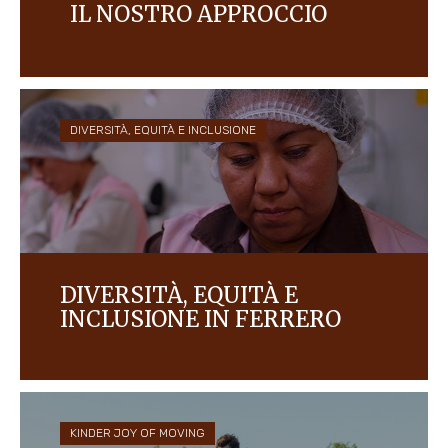
IL NOSTRO APPROCCIO
Il rispetto e la tutela dei diritti umani di ogni
singola persona nella nostra azienda e nelle
comunità in cui operiamo sono da sempre al
centro del nostro business.
DIVERSITÀ, EQUITÀ E INCLUSIONE
DIVERSITÀ, EQUITÀ E
INCLUSIONE IN FERRERO
Siamo un’azienda fondata su solidi valori familiari e
ci impegniamo a creare una cultura di fiducia,
rispetto, diversità e inclusione per tutte le persone
che lavorano per e con noi.
KINDER JOY OF MOVING