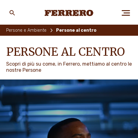
Skip
to
main
Ferrero
content
Persone e Ambiente
Persone al centro
CHI SIAMO
PERSONE AL CENTRO
Scopri di più su come, in Ferrero, mettiamo al centro le
PERSONE E AMBIENTE
nostre Persone
I NOSTRI PRODOTTI
LAVORA CON NOI