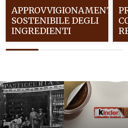
APPROVVIGIONAMENTO
P
SOSTENIBILE DEGLI
C
INGREDIENTI
R