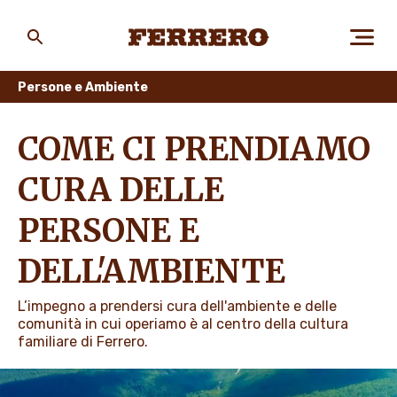
Skip
to
main
Ferrero
content
Persone e Ambiente
CHI SIAMO
COME CI PRENDIAMO
CURA DELLE
PERSONE E AMBIENTE
PERSONE E
DELL'AMBIENTE
I NOSTRI PRODOTTI
L’impegno a prendersi cura dell'ambiente e delle
comunità in cui operiamo è al centro della cultura
familiare di Ferrero.
LAVORA CON NOI