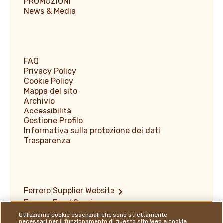
PROMOZIONI
News & Media
FAQ
Privacy Policy
Cookie Policy
Mappa del sito
Archivio
Accessibilità
Gestione Profilo
Informativa sulla protezione dei dati
Trasparenza
Ferrero Supplier Website
Ferrero Food Service
Ferrero Travel Market
Utilizziamo cookie essenziali che sono strettamente
necessari per il funzionamento di questo sito Web e cookie