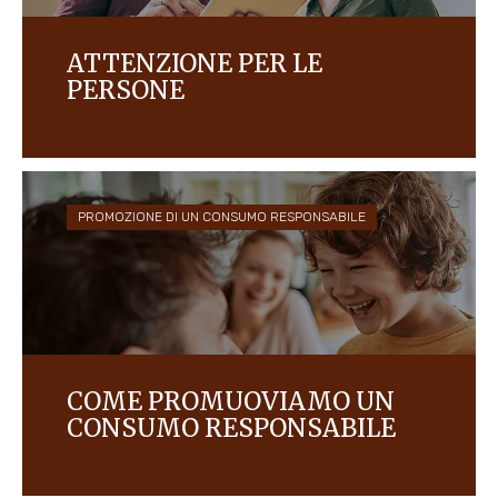
ATTENZIONE PER LE
PERSONE
Ci impegniamo a creare una cultura di fiducia,
rispetto e diversità che offra opportunità per tutti,
perché abbiamo a cuore le nostre persone.
PROMOZIONE DI UN CONSUMO RESPONSABILE
COME PROMUOVIAMO UN
CONSUMO RESPONSABILE
Ci impegniamo a comunicare in modo responsabile,
per aiutare i consumatori a fare scelte adeguate