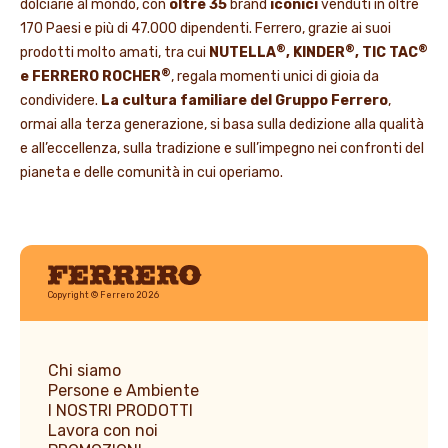
dolciarie al mondo, con
oltre 35
brand
iconici
venduti in oltre
170 Paesi e più di 47.000 dipendenti. Ferrero, grazie ai suoi
®
®
®
prodotti molto amati, tra cui
NUTELLA
, KINDER
, TIC TAC
®
e FERRERO ROCHER
, regala momenti unici di gioia da
condividere.
La cultura familiare del Gruppo Ferrero
,
ormai alla terza generazione, si basa sulla dedizione alla qualità
e all’eccellenza, sulla tradizione e sull’impegno nei confronti del
pianeta e delle comunità in cui operiamo.
Ferrero
Copyright © Ferrero 2026
Chi siamo
Persone e Ambiente
I NOSTRI PRODOTTI
Lavora con noi