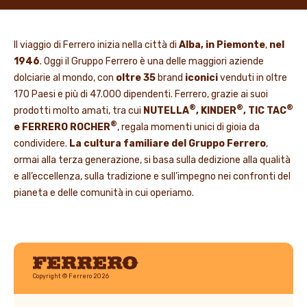
Il viaggio di Ferrero inizia nella città di
Alba, in Piemonte
,
nel
1946
. Oggi il Gruppo Ferrero è una delle maggiori aziende
dolciarie al mondo, con
oltre 35
brand
iconici
venduti in oltre
170 Paesi e più di 47.000 dipendenti. Ferrero, grazie ai suoi
®
®
®
prodotti molto amati, tra cui
NUTELLA
, KINDER
, TIC TAC
®
e FERRERO ROCHER
, regala momenti unici di gioia da
condividere.
La cultura familiare del Gruppo Ferrero
,
ormai alla terza generazione, si basa sulla dedizione alla qualità
e all’eccellenza, sulla tradizione e sull’impegno nei confronti del
pianeta e delle comunità in cui operiamo.
Ferrero
Copyright © Ferrero 2026