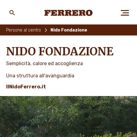
Skip
to
main
Ferrero
content
Persone al centro
Nido Fondazione
CHI SIAMO
NIDO FONDAZIONE
Semplicità, calore ed accoglienza
PERSONE E AMBIENTE
Una struttura all'avanguardia
IlNidoFerrero.it
I NOSTRI PRODOTTI
LAVORA CON NOI