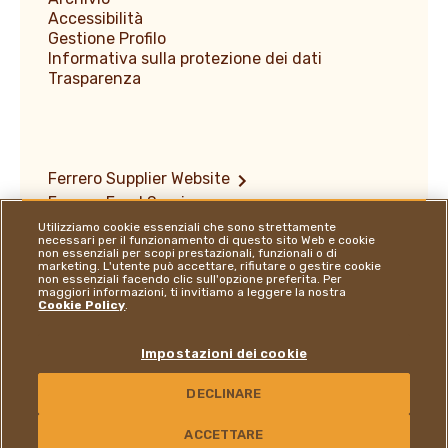
Accessibilità
Gestione Profilo
Informativa sulla protezione dei dati
Trasparenza
Ferrero Supplier Website
Ferrero Food Service
Ferrero Travel Market
Utilizziamo cookie essenziali che sono strettamente
necessari per il funzionamento di questo sito Web e cookie
Copyright e marchi registrati
non essenziali per scopi prestazionali, funzionali o di
marketing. L'utente può accettare, rifiutare o gestire cookie
Informativa sulla divulgazione delle
non essenziali facendo clic sull'opzione preferita. Per
vulnerabilità
maggiori informazioni, ti invitiamo a leggere la nostra
Cookie Policy
.
Ferrero Hazelnut Company
Dove siamo
Modelli organizzativi 231
Impostazioni dei cookie
DECLINARE
Follow us on:
Youtube Channel
Instagram
LinkedIn
Facebook
CONTATTACI
ACCETTARE