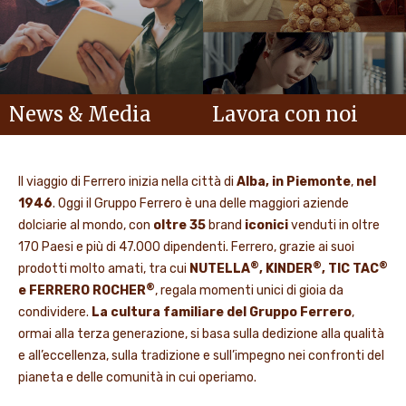
News & Media
Lavora con noi
Il viaggio di Ferrero inizia nella città di
Alba, in Piemonte
,
nel
1946
. Oggi il Gruppo Ferrero è una delle maggiori aziende
dolciarie al mondo, con
oltre 35
brand
iconici
venduti in oltre
170 Paesi e più di 47.000 dipendenti. Ferrero, grazie ai suoi
®
®
®
prodotti molto amati, tra cui
NUTELLA
, KINDER
, TIC TAC
®
e FERRERO ROCHER
, regala momenti unici di gioia da
condividere.
La cultura familiare del Gruppo Ferrero
,
ormai alla terza generazione, si basa sulla dedizione alla qualità
e all’eccellenza, sulla tradizione e sull’impegno nei confronti del
pianeta e delle comunità in cui operiamo.