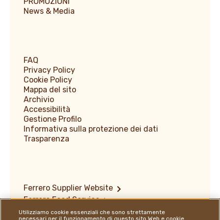
PROMOZIONI
News & Media
FAQ
Privacy Policy
Cookie Policy
Mappa del sito
Archivio
Accessibilità
Gestione Profilo
Informativa sulla protezione dei dati
Trasparenza
Ferrero Supplier Website
Ferrero Food Service
Ferrero Travel Market
Utilizziamo cookie essenziali che sono strettamente
necessari per il funzionamento di questo sito Web e cookie