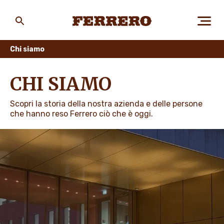
Skip
to
main
Ferrero
content
Chi siamo
CHI SIAMO
CHI SIAMO
Scopri la storia della nostra azienda e delle persone
PERSONE E AMBIENTE
che hanno reso Ferrero ciò che è oggi.
I NOSTRI PRODOTTI
LAVORA CON NOI