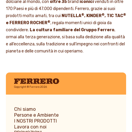
dolciarie al mondo, con
oltre 35
brand
iconici
venduti in oltre
170 Paesi e più di 47.000 dipendenti. Ferrero, grazie ai suoi
®
®
®
prodotti molto amati, tra cui
NUTELLA
, KINDER
, TIC TAC
®
e FERRERO ROCHER
, regala momenti unici di gioia da
condividere.
La cultura familiare del Gruppo Ferrero
,
ormai alla terza generazione, si basa sulla dedizione alla qualità
e all’eccellenza, sulla tradizione e sull’impegno nei confronti del
pianeta e delle comunità in cui operiamo.
Ferrero
Copyright © Ferrero 2026
Chi siamo
Persone e Ambiente
I NOSTRI PRODOTTI
Lavora con noi