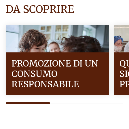
DA SCOPRIRE
PROMOZIONE DI UN
Q
CONSUMO
S
RESPONSABILE
P