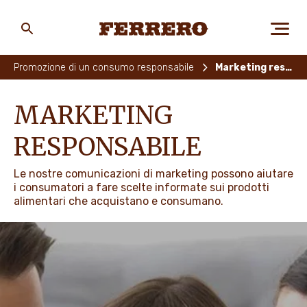
Skip
to
main
Ferrero
content
Promozione di un consumo responsabile
Marketing responsabile
CHI SIAMO
MARKETING
RESPONSABILE
PERSONE E AMBIENTE
Le nostre comunicazioni di marketing possono aiutare
i consumatori a fare scelte informate sui prodotti
alimentari che acquistano e consumano.
I NOSTRI PRODOTTI
LAVORA CON NOI