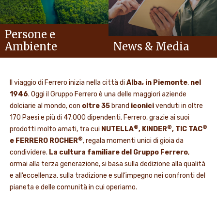
Persone e
Ambiente
News & Media
Il viaggio di Ferrero inizia nella città di
Alba, in Piemonte
,
nel
1946
. Oggi il Gruppo Ferrero è una delle maggiori aziende
dolciarie al mondo, con
oltre 35
brand
iconici
venduti in oltre
170 Paesi e più di 47.000 dipendenti. Ferrero, grazie ai suoi
®
®
®
prodotti molto amati, tra cui
NUTELLA
, KINDER
, TIC TAC
®
e FERRERO ROCHER
, regala momenti unici di gioia da
condividere.
La cultura familiare del Gruppo Ferrero
,
ormai alla terza generazione, si basa sulla dedizione alla qualità
e all’eccellenza, sulla tradizione e sull’impegno nei confronti del
pianeta e delle comunità in cui operiamo.