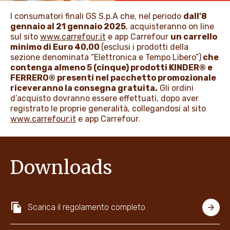
PROMOZIONI
I consumatori finali GS S.p.A che, nel periodo
dall'8
gennaio al 21 gennaio 2025
, acquisteranno on line
sul sito
www.carrefour.it
e app Carrefour
un carrello
minimo di Euro 40,00
(esclusi i prodotti della
NEWS & MEDIA
sezione denominata “Elettronica e Tempo Libero”)
che
contenga almeno 5 (cinque) prodotti KINDER® e
FERRERO® presenti nel pacchetto promozionale
riceveranno la consegna gratuita.
Gli ordini
d’acquisto dovranno essere effettuati, dopo aver
registrato le proprie generalità, collegandosi al sito
www.carrefour.it
e app Carrefour.
Downloads
Scarica il regolamento completo