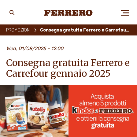
Skip
to
main
Ferrero
content
PROMOZIONI
Consegna gratuita Ferrero e Carrefour gennaio 2025
CHI SIAMO
Wed, 01/08/2025 - 12:00
Consegna gratuita Ferrero e
PERSONE E AMBIENTE
Carrefour gennaio 2025
I NOSTRI PRODOTTI
LAVORA CON NOI