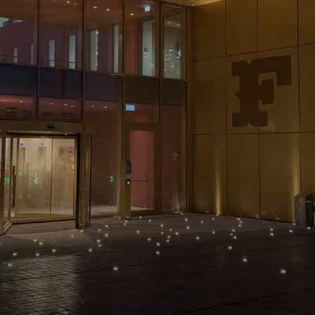
ЖАҢАЛЫҚТАР ЖӘНЕ
ОҚИҒАЛАР
ӘДЕП КОДЕКСІ