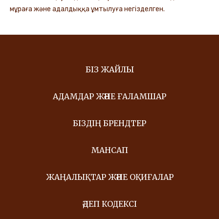
мұраға және адалдыққа ұмтылуға негізделген.
БІЗ ЖАЙЛЫ
АДАМДАР ЖӘНЕ ҒАЛАМШАР
БІЗДІҢ БРЕНДТЕР
МАНСАП
ЖАҢАЛЫҚТАР ЖӘНЕ ОҚИҒАЛАР
ӘДЕП КОДЕКСІ