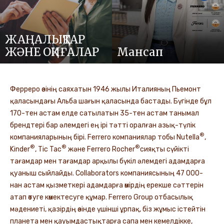
ЖАҢАЛЫҚТАР
ЖӘНЕ ОҚИҒАЛАР
Мансап
Ферреро өзінің саяхатын 1946 жылы Италияның Пьемонт
қаласындағы Альба шағын қаласында бастады. Бүгінде бұл
170-тен астам елде сатылатын 35-тен астам танымал
брендтері бар әлемдегі ең ірі тәтті оралған азық-түлік
®
компанияларының бірі. Ferrero компаниялар тобы Nutella
,
®
®
®
Kinder
, Tic Tac
және Ferrero Rocher
сияқты сүйікті
тағамдар мен тағамдар арқылы бүкіл әлемдегі адамдарға
қуаныш сыйлайды. Collaborators компаниясының 47 000-
нан астам қызметкері адамдарға өмірдің ерекше сәттерін
атап өтуге көмектесуге құмар. Ferrero Group отбасылық
мәдениеті, қазірдің өзінде үшінші ұрпақ, біз жұмыс істейтін
планета мен қауымдастықтарға сапа мен кемелдікке,