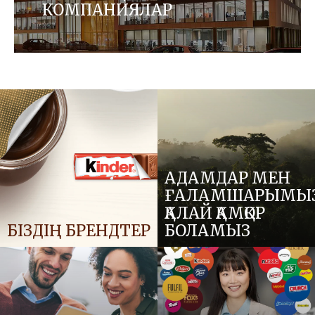
КОМПАНИЯЛАР
Ferrero отбасына соңғы бірнеше жылда
қосылған брендтермен таныс болыңыз.
АДАМДАР МЕН
ҒАЛАМШАРЫМЫ
ҚАЛАЙ ҚАМҚОР
БІЗДІҢ БРЕНДТЕР
БОЛАМЫЗ