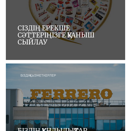
СІЗДІҢ ЕРЕКШЕ
СӘТТЕРІҢІЗГЕ ҚУАНЫШ
СЫЙЛАУ
Біз адамдар мен ғаламшарға қамқорлық таныта
отырып, бүкіл әлемдегі адамдарға қуаныш
сыйлайтын сапалы өнімдер жасаймыз.
БІЗДІҢ ҚЫЗМЕТКЕРЛЕР
БІЗДІҢ ҚҰНДЫЛЫҚТАР