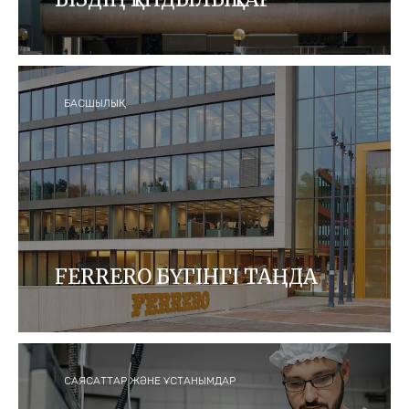
Ferrero Көшбасшылар Командасы, біздің
Құндылықтар және біздің Қор туралы
ақпаратпен танысыңыз.
БАСШЫЛЫҚ
FERRERO БҮГІНГІ ТАҢДА
Ferrero бүгінгі таңда 170-тен аса елде
сатылатын 35 аса бренді бар шоколад өнімдерін
шығаратын әлемдегі үшінші ең ірі кондитерлік
компания болып табылады.
САЯСАТТАР ЖӘНЕ ҰСТАНЫМДАР