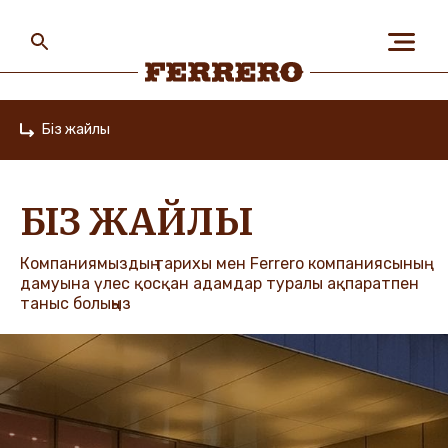
Skip
to
main
content
Ferrero
Біз жайлы
Home
БІЗ ЖАЙЛЫ
БІЗ ЖАЙЛЫ
АДАМДАР ЖӘНЕ
ҒАЛАМШАР
Компаниямыздың тарихы мен Ferrero компаниясының
дамуына үлес қосқан адамдар туралы ақпаратпен
таныс болыңыз
БІЗДІҢ БРЕНДТЕР
МАНСАП