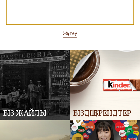
Жүктеу
БІЗ ЖАЙЛЫ
БІЗДІҢ БРЕНДТЕР