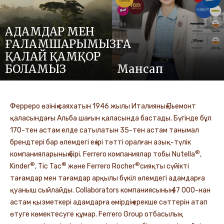
АДАМДАР МЕН
ҒАЛАМШАРЫМЫЗҒА
ҚАЛАЙ ҚАМҚОР
БОЛАМЫЗ
Мансап
Ферреро өзінің саяхатын 1946 жылы Италияның Пьемонт
қаласындағы Альба шағын қаласында бастады. Бүгінде бұл
170-тен астам елде сатылатын 35-тен астам танымал
брендтері бар әлемдегі ең ірі тәтті оралған азық-түлік
®
компанияларының бірі. Ferrero компаниялар тобы Nutella
,
®
®
®
Kinder
, Tic Tac
және Ferrero Rocher
сияқты сүйікті
тағамдар мен тағамдар арқылы бүкіл әлемдегі адамдарға
қуаныш сыйлайды. Collaborators компаниясының 47 000-нан
астам қызметкері адамдарға өмірдің ерекше сәттерін атап
өтуге көмектесуге құмар. Ferrero Group отбасылық