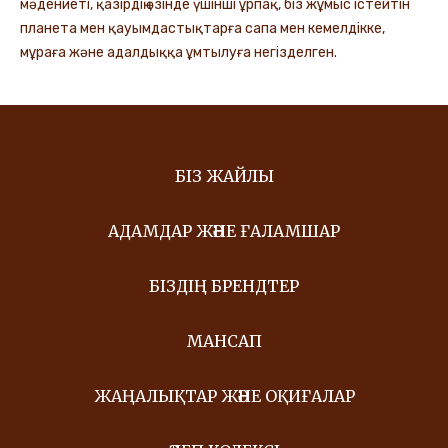
мәдениеті, қазірдің өзінде үшінші ұрпақ, біз жұмыс істейтін
планета мен қауымдастықтарға сапа мен кемелдікке,
мұраға және адалдыққа ұмтылуға негізделген.
БІЗ ЖАЙЛЫ
АДАМДАР ЖӘНЕ ҒАЛАМШАР
БІЗДІҢ БРЕНДТЕР
МАНСАП
ЖАҢАЛЫҚТАР ЖӘНЕ ОҚИҒАЛАР