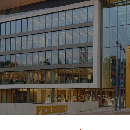
ЖАҢАЛЫҚТАР ЖӘНЕ
ОҚИҒАЛАР
ӘДЕП КОДЕКСІ