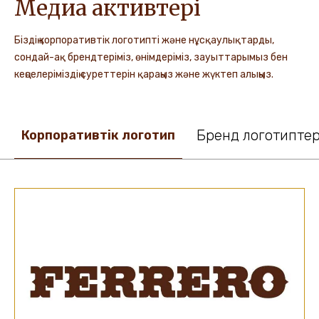
Медиа активтері
Біздің корпоративтік логотипті және нұсқаулықтарды,
сондай-ақ брендтеріміз, өнімдеріміз, зауыттарымыз бен
кеңселеріміздің суреттерін қараңыз және жүктеп алыңыз.
Бренд логотиптер
Корпоративтік логотип