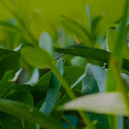
ЖАҢАЛЫҚТАР ЖӘНЕ
ОҚИҒАЛАР
ӘДЕП КОДЕКСІ