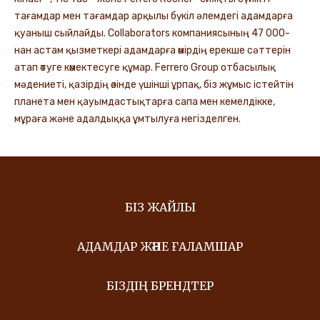
тағамдар мен тағамдар арқылы бүкіл әлемдегі адамдарға
қуаныш сыйлайды. Collaborators компаниясының 47 000-
нан астам қызметкері адамдарға өмірдің ерекше сәттерін
атап өтуге көмектесуге құмар. Ferrero Group отбасылық
мәдениеті, қазірдің өзінде үшінші ұрпақ, біз жұмыс істейтін
планета мен қауымдастықтарға сапа мен кемелдікке,
мұраға және адалдыққа ұмтылуға негізделген.
БІЗ ЖАЙЛЫ
АДАМДАР ЖӘНЕ ҒАЛАМШАР
БІЗДІҢ БРЕНДТЕР