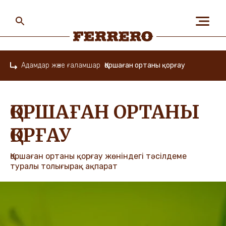
Skip
to
main
content
Ferrero
Адамдар және ғаламшар
Қоршаған ортаны қорғау
Home
БІЗ ЖАЙЛЫ
ҚОРШАҒАН ОРТАНЫ
АДАМДАР ЖӘНЕ
ҚОРҒАУ
ҒАЛАМШАР
Қоршаған ортаны қорғау жөніндегі тәсілдеме
туралы толығырақ ақпарат
БІЗДІҢ БРЕНДТЕР
МАНСАП