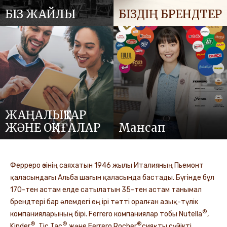
БІЗ ЖАЙЛЫ
БІЗДІҢ БРЕНДТЕР
ЖАҢАЛЫҚТАР
ЖӘНЕ ОҚИҒАЛАР
Мансап
Ферреро өзінің саяхатын 1946 жылы Италияның Пьемонт
қаласындағы Альба шағын қаласында бастады. Бүгінде бұл
170-тен астам елде сатылатын 35-тен астам танымал
брендтері бар әлемдегі ең ірі тәтті оралған азық-түлік
®
компанияларының бірі. Ferrero компаниялар тобы Nutella
,
®
®
®
Kinder
, Tic Tac
және Ferrero Rocher
сияқты сүйікті