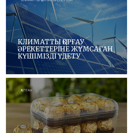
КЛИМАТТЫ ҚОРҒАУ ӘРЕКЕТТЕРІ
КЛИМАТТЫ ҚОРҒАУ
ӘРЕКЕТТЕРІНЕ ЖҰМСАҒАН
КҮШІМІЗДІ ҮДЕТУ
Ғаламдық қызметтерімізде және бүкіл жеткізу
тізбектерінде өнімдеріміздің өндірісінде
энергияны тиімдірек жұмсау үшін көміртегі
ізімізді қысқартуға жыл сайын ұмтыламыз.
ҚАПТАУ