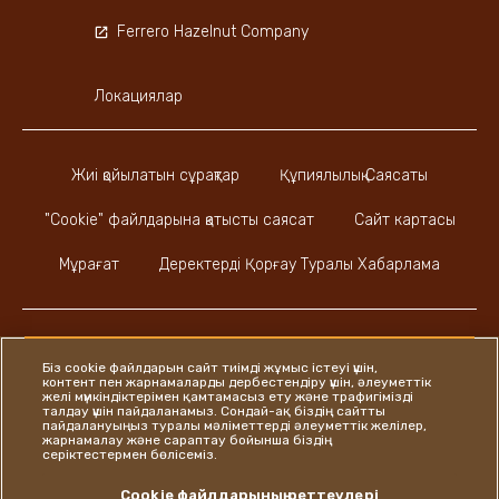
Ferrero Hazelnut Company
Локациялар
Жиі қойылатын сұрақтар
Құпиялылық Саясаты
"Cookie" файлдарына қатысты саясат
Сайт картасы
Мұрағат
Деректерді Қорғау Туралы Хабарлама
Біз cookie файлдарын сайт тиімді жұмыс істеуі үшін,
контент пен жарнамаларды дербестендіру үшін, әлеуметтік
Instagram
LinkedIn
Facebook
желі мүмкіндіктерімен қамтамасыз ету және трафигімізді
талдау үшін пайдаланамыз. Сондай-ақ біздің сайтты
пайдалануыңыз туралы мәліметтерді әлеуметтік желілер,
жарнамалау және сараптау бойынша біздің
серіктестермен бөлісеміз.
Ferrero
Cookie файлдарының реттеулері