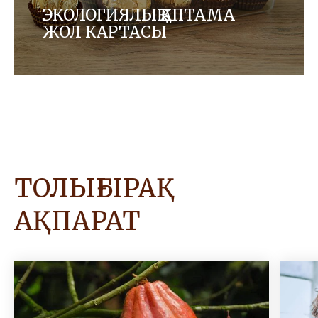
ЭКОЛОГИЯЛЫҚ ҚАПТАМА
ЖОЛ КАРТАСЫ
Өнімдерімізге арналған экологиялық, циклді
шешімдерді табу арқылы қаптауды жетілдіру
үшін басқа компаниялармен серіктестікте
жұмыс істейміз.
ТОЛЫҒЫРАҚ
АҚПАРАТ