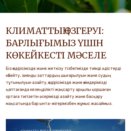
КЛИМАТТЫҢ ӨЗГЕРУІ:
БАРЛЫҒЫМЫЗ ҮШІН
КӨКЕЙКЕСТІ МӘСЕЛЕ
Біз өндірісімізде және жеткізу тізбегімізде тиімді әдістерді
көбейту, зиянды заттардың шығарылуын және судың
тұтынылуын азайту, өндірісімізде және өнімдерімізді
қаптағанда кезеңділікті жақсарту арқылы қоршаған
ортаға тигізетін әсерімізді азайту және басқару
мақсатында бар ынта-жігерімізбен жұмыс жасаймыз.