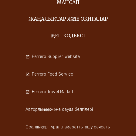
МАНСАП
ЖАҢАЛЫҚТАР ЖӘНЕ ОҚИҒАЛАР
ӘДЕП КОДЕКСІ
Ferrero Supplier Website
Ferrero Food Service
Ferrero Travel Market
Авторлық құқық және сауда белгілері
Осалдықтар туралы ақпаратты ашу саясаты