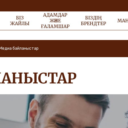
АДАМДАР
БІЗ
БІЗДІҢ
ЖӘНЕ
МА
ЖАЙЛЫ
БРЕНДТЕР
ҒАЛАМШАР
Медиа байланыстар
ЛАНЫСТАР