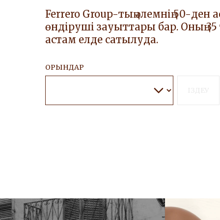
Ferrero Group-тың әлемнің 50-ден 
өндіруші зауыттары бар. Оның 35
астам елде сатылуда.
ОРЫНДАР
ІЗДЕУ