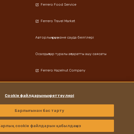
Ferrero Food Service
Ferrero Travel Market
Авторлық құқық және сауда белгілері
Осалдықтар туралы ақпаратты ашу саясаты
Ferrero Hazelnut Company
Локациялар
Cookie файлдарының реттеулері
Барлығынан бас тарту
Instagram
LinkedIn
Facebook
Барлық cookie файлдарын қабылдаңыз