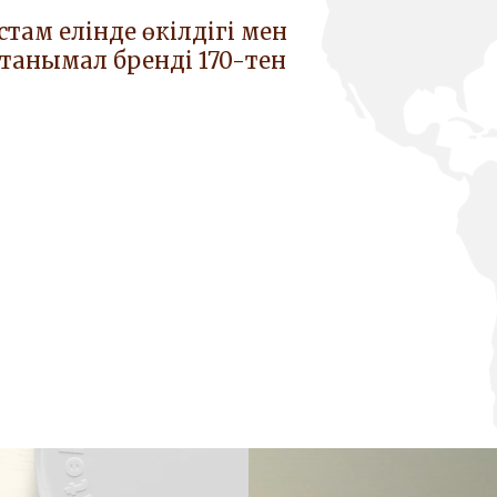
астам елінде өкілдігі мен
 танымал бренді 170-тен