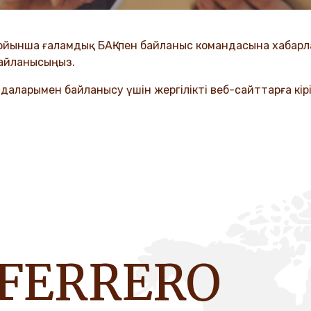
 бойынша ғаламдық БАҚ-пен байланыс командасына хабарл
айланысыңыз.
даларымен байланысу үшін жергілікті веб-сайттарға кірі
 FERRERO