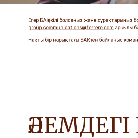
Егер БАҚ өкілі болсаңыз және сұрақтарыңыз
group.communications@ferrero.com
арқылы б
Нақты бір нарықтағы БАҚ-пен байланыс коман
ӘЛЕМДЕГІ