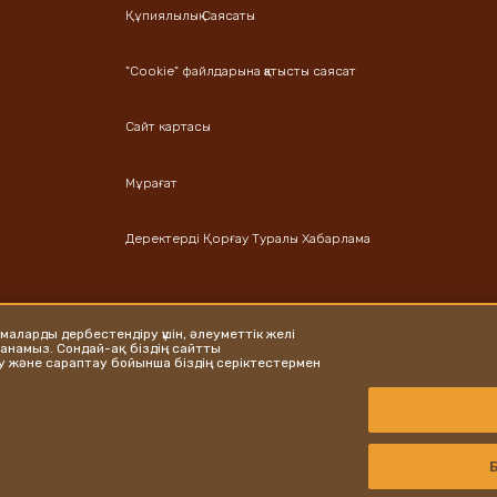
Құпиялылық Саясаты
"Cookie" файлдарына қатысты саясат
Сайт картасы
Мұрағат
Деректерді Қорғау Туралы Хабарлама
амаларды дербестендіру үшін, әлеуметтік желі
аланамыз. Сондай-ақ біздің сайтты
у және сараптау бойынша біздің серіктестермен
Copyright © Ferrero 2026