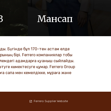
З
Мансап
де құрмет,
Біз, Ferrero компаниясы, өнімдерімізді
сияқты
бүкіл әлем бойынша миллиондаған
тімізге
адамдар жақсы көретінін білеміз.
.
ы. Бүгінде бұл 170-тен астам елде
DISCOVER MORE
рының бірі. Ferrero компаниялар тобы
 әлемдегі адамдарға қуаныш сыйлайды.
туге көмектесуге құмар. Ferrero Group
ға сапа мен кемелдікке, мұраға және
Ferrero Supplier Website