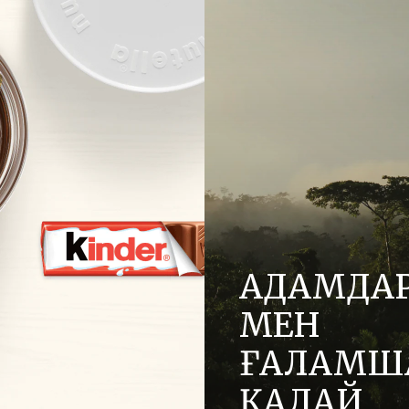
АДАМДА
МЕН
ҒАЛАМШ
ҚАЛАЙ