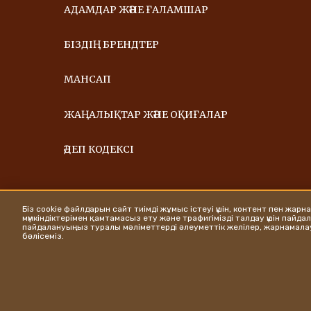
АДАМДАР ЖӘНЕ ҒАЛАМШАР
БІЗДІҢ БРЕНДТЕР
МАНСАП
ЖАҢАЛЫҚТАР ЖӘНЕ ОҚИҒАЛАР
ӘДЕП КОДЕКСІ
Біз cookie файлдарын сайт тиімді жұмыс істеуі үшін, контент пен жарн
мүмкіндіктерімен қамтамасыз ету және трафигімізді талдау үшін пайд
пайдалануыңыз туралы мәліметтерді әлеуметтік желілер, жарнамала
бөлісеміз.
Ferrero