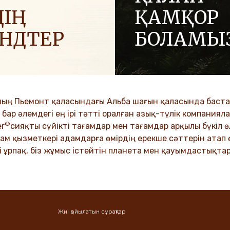
ІҢ
ҚАМҚОР
ЕНДТЕР
БОЛАМЫ
 позитив әкелу үшін
Отбасылық компания ретін
ға жағымды энергияны
адалдық және инновация 
.
құндылықтар біздің мәдение
ұрпақтар бойына сіңіп келеді
ың Пьемонт қаласындағы Альба шағын қаласында бастад
VER MORE
ар әлемдегі ең ірі тәтті оралған азық-түлік компанияла
®
DISCOVER MORE
er
сияқты сүйікті тағамдар мен тағамдар арқылы бүкіл
ам қызметкері адамдарға өмірдің ерекше сәттерін атап ө
і ұрпақ, біз жұмыс істейтін планета мен қауымдастықтар
Жиі қойылатын сұрақтар