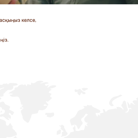
асқыңыз келсе,
ңіз.