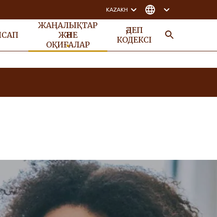
KAZAKH
ЖАҢАЛЫҚТАР
ӘДЕП
НСАП
ЖӘНЕ
КОДЕКСІ
ОҚИҒАЛАР
ІЗДЕУ