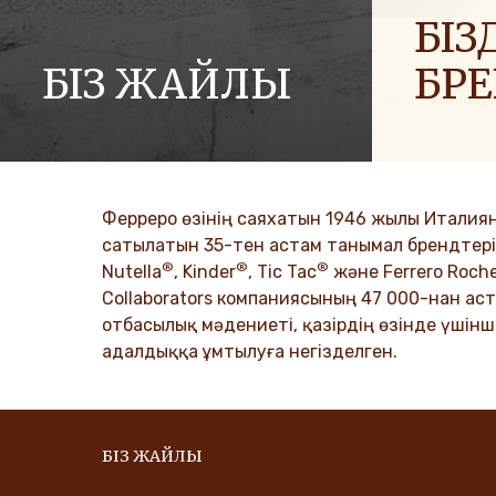
БІЗД
БІЗ ЖАЙЛЫ
БР
Ferrero компаниялар тобының тарихы
Біз әлемге
және оның миссиясы. Алғашқы
отбасылар
қадамдардан әлемдік жетістікке
таратамыз
дейін.
Ферреро өзінің саяхатын 1946 жылы Италиян
DISCO
сатылатын 35-тен астам танымал брендтері б
®
®
®
DISCOVER MORE
Nutella
, Kinder
, Tic Tac
және Ferrero Roch
Collaborators компаниясының 47 000-нан аст
отбасылық мәдениеті, қазірдің өзінде үшінш
адалдыққа ұмтылуға негізделген.
БІЗ ЖАЙЛЫ