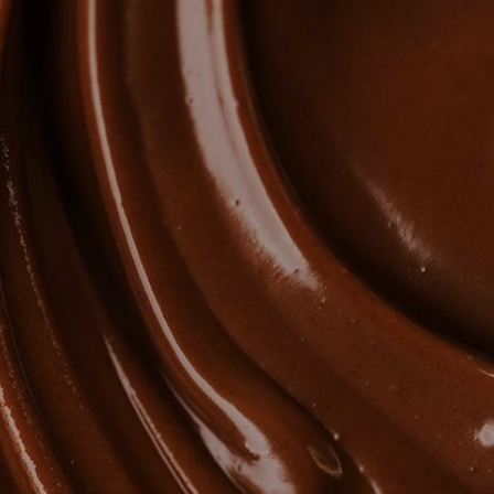
ЖАҢАЛЫҚТАР ЖӘНЕ
ОҚИҒАЛАР
ӘДЕП КОДЕКСІ