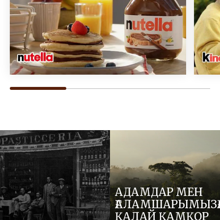
АДАМДАР МЕН
ҒАЛАМШАРЫМЫЗҒ
ҚАЛАЙ ҚАМҚОР