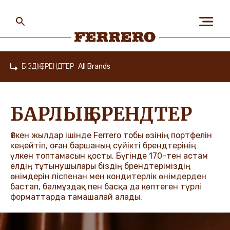
Skip
to
main
content
Ferrero
БІЗДІҢ БРЕНДТЕР
All Brands
Home
БІЗ ЖАЙЛЫ
БАРЛЫҚ БРЕНДТЕР
АДАМДАР ЖӘНЕ
ҒАЛАМШАР
Өткен жылдар ішінде Ferrero тобы өзінің портфелін
кеңейтіп, оған баршаның сүйікті брендтерінің
үлкен топтамасын қосты. Бүгінде 170-тен астам
елдің тұтынушылары біздің брендтеріміздің
өнімдерін піспенан мен кондитерлік өнімдерден
БІЗДІҢ БРЕНДТЕР
бастап, балмұздақ пен басқа да көптеген түрлі
форматтарда тамашалай алады.
МАНСАП