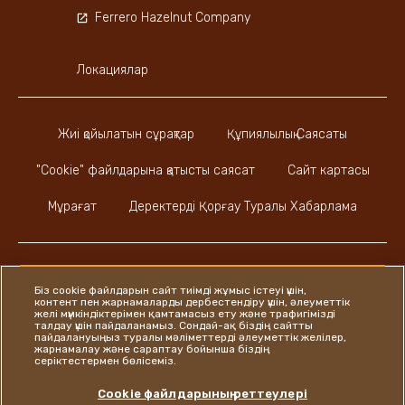
Ferrero Hazelnut Company
Локациялар
Жиі қойылатын сұрақтар
Құпиялылық Саясаты
"Cookie" файлдарына қатысты саясат
Сайт картасы
Мұрағат
Деректерді Қорғау Туралы Хабарлама
Біз cookie файлдарын сайт тиімді жұмыс істеуі үшін,
контент пен жарнамаларды дербестендіру үшін, әлеуметтік
Instagram
LinkedIn
Facebook
желі мүмкіндіктерімен қамтамасыз ету және трафигімізді
талдау үшін пайдаланамыз. Сондай-ақ біздің сайтты
пайдалануыңыз туралы мәліметтерді әлеуметтік желілер,
жарнамалау және сараптау бойынша біздің
серіктестермен бөлісеміз.
Ferrero
Cookie файлдарының реттеулері