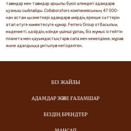
тағамдар мен тағамдар арқылы бүкіл әлемдегі адамдарға
қуаныш сыйлайды. Collaborators компаниясының 47 000-
нан астам қызметкері адамдарға өмірдің ерекше сәттерін
атап өтуге көмектесуге құмар. Ferrero Group отбасылық
мәдениеті, қазірдің өзінде үшінші ұрпақ, біз жұмыс істейтін
планета мен қауымдастықтарға сапа мен кемелдікке, мұраға
және адалдыққа ұмтылуға негізделген.
БІЗ ЖАЙЛЫ
АДАМДАР ЖӘНЕ ҒАЛАМШАР
БІЗДІҢ БРЕНДТЕР
МАНСАП