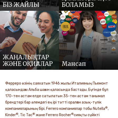
БІЗ ЖАЙЛЫ
БОЛАМЫЗ
ЖАҢАЛЫҚТАР
ЖӘНЕ ОҚИҒАЛАР
Мансап
Ферреро өзінің саяхатын 1946 жылы Италияның Пьемонт
қаласындағы Альба шағын қаласында бастады. Бүгінде бұл
170-тен астам елде сатылатын 35-тен астам танымал
брендтері бар әлемдегі ең ірі тәтті оралған азық-түлік
®
компанияларының бірі. Ferrero компаниялар тобы Nutella
,
®
®
®
Kinder
, Tic Tac
және Ferrero Rocher
сияқты сүйікті