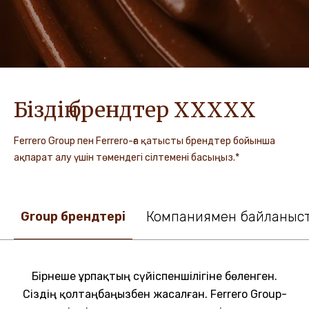
Біздің брендтер XXXXX
Ferrero Group пен Ferrero-ға қатысты брендтер бойынша
ақпарат алу үшін төмендегі сілтемені басыңыз.*
Компаниямен байланыс
Group брендтері
Бірнеше ұрпақтың сүйіспеншілігіне бөленген.
Сіздің қолтаңбаңызбен жасалған. Ferrero Group-