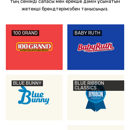
тың сенімді сапасы мен ерекше дәмін ұсынатын
жетекші брендтерімізбен танысыңыз.
100 GRAND
BABY RUTH
BLUE BUNNY
BLUE RIBBON
CLASSICS