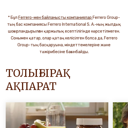
* Бұл
Ferrero-мен байланысты компаниялар
Ferrero Group-
тың бас компаниясы Ferrero International S. A.-ның жылдық
шоғырландырылған қаржылық есептілігінде көрсетілмеген.
Сонымен қатар, олар қатаң келісілген болса да, Ferrero
Group-тың басқаруына, міндеттемелеріне және
тәжірибесіне бағынбайды.
ТОЛЫҒЫРАҚ
АҚПАРАТ