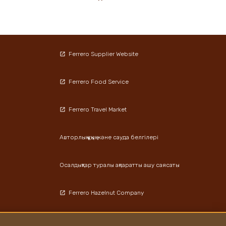
Ferrero Supplier Website
Ferrero Food Service
Ferrero Travel Market
Авторлық құқық және сауда белгілері
Осалдықтар туралы ақпаратты ашу саясаты
Ferrero Hazelnut Company
Локациялар