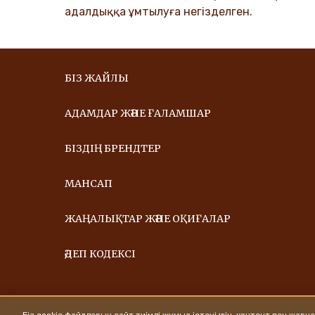
адалдыққа ұмтылуға негізделген.
БІЗ ЖАЙЛЫ
АДАМДАР ЖӘНЕ ҒАЛАМШАР
БІЗДІҢ БРЕНДТЕР
МАНСАП
ЖАҢАЛЫҚТАР ЖӘНЕ ОҚИҒАЛАР
ӘДЕП КОДЕКСІ