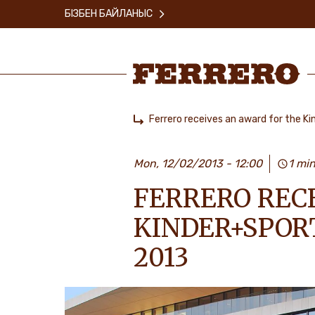
Skip
БІЗБЕН БАЙЛАНЫС
to
main
content
Ferrero
Ferrero receives an award for the K
Home
Mon, 12/02/2013 - 12:00
1 mi
FERRERO REC
KINDER+SPOR
2013