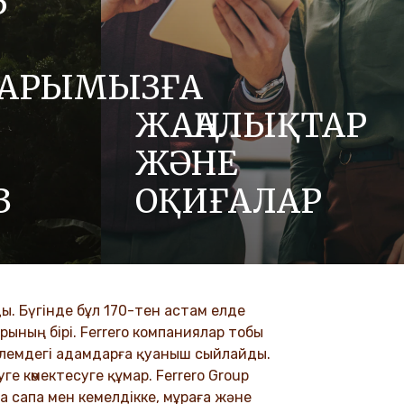
Р
АРЫМЫЗҒА
ЖАҢАЛЫҚТАР
ЖӘНЕ
З
ОҚИҒАЛАР
де құрмет,
Біздің жаңалықтар бөлімінде Ferrero
сияқты
және оның брендтері туралы
тімізге
жаңартуларды, мақалаларды және
.
баспасөз хабарламаларды қараңыз.
. Бүгінде бұл 170-тен астам елде
рының бірі. Ferrero компаниялар тобы
DISCOVER MORE
 әлемдегі адамдарға қуаныш сыйлайды.
е көмектесуге құмар. Ferrero Group
а сапа мен кемелдікке, мұраға және