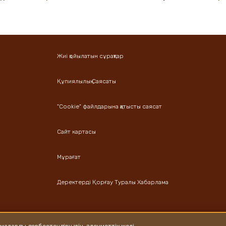
Жиі қойылатын сұрақтар
Құпиялылық Саясаты
"Cookie" файлдарына қатысты саясат
Сайт картасы
Мұрағат
Деректерді Қорғау Туралы Хабарлама