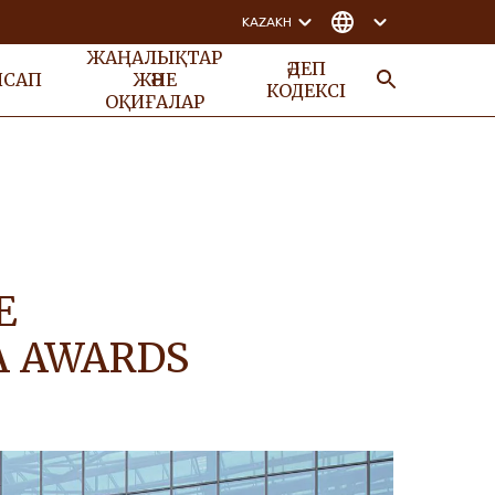
KAZAKH
ЖАҢАЛЫҚТАР
ӘДЕП
НСАП
ЖӘНЕ
КОДЕКСІ
ОҚИҒАЛАР
ІЗДЕУ
E
A AWARDS