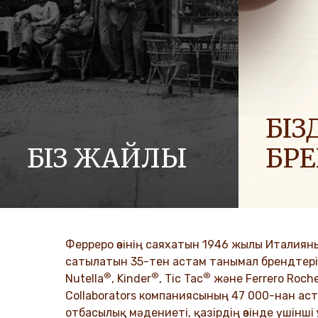
БІЗД
БІЗ ЖАЙЛЫ
БР
Ferrero компаниялар тобының тарихы
Біз әлемге
және оның миссиясы. Алғашқы
отбасылар
қадамдардан әлемдік жетістікке
таратамыз
дейін.
Ферреро өзінің саяхатын 1946 жылы Италиян
DISCO
сатылатын 35-тен астам танымал брендтері б
®
®
®
DISCOVER MORE
Nutella
, Kinder
, Tic Tac
және Ferrero Roch
Collaborators компаниясының 47 000-нан аста
отбасылық мәдениеті, қазірдің өзінде үшінші