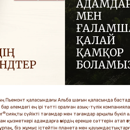
АДАМДА
МЕН
ҒАЛАМШ
ҚАЛАЙ
ІҢ
ҚАМҚОР
ЕНДТЕР
БОЛАМЫ
 позитив әкелу үшін
Отбасылық компания ретін
ға жағымды энергияны
адалдық және инновация 
.
құндылықтар біздің мәдение
ұрпақтар бойына сіңіп келеді
ың Пьемонт қаласындағы Альба шағын қаласында бастады
VER MORE
ар әлемдегі ең ірі тәтті оралған азық-түлік компанияла
®
DISCOVER MORE
er
сияқты сүйікті тағамдар мен тағамдар арқылы бүкіл
м қызметкері адамдарға өмірдің ерекше сәттерін атап өтуг
 ұрпақ, біз жұмыс істейтін планета мен қауымдастықтарғ