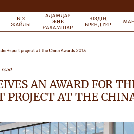
АДАМДАР
БІЗ
БІЗДІҢ
ЖӘНЕ
МА
ЖАЙЛЫ
БРЕНДТЕР
ҒАЛАМШАР
inder+sport project at the China Awards 2013
n read
EIVES AN AWARD FOR TH
T PROJECT AT THE CHIN