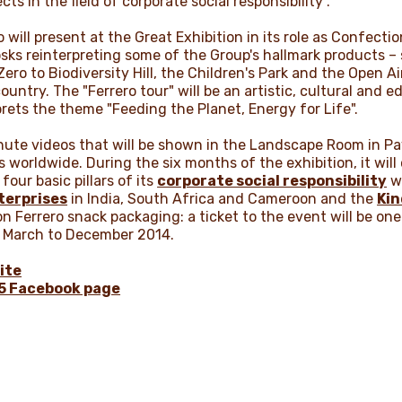
ts in the field of corporate social responsibility".
will present at the Great Exhibition in its role as Confection
ks reinterpreting some of the Group's hallmark products – s
ero to Biodiversity Hill, the Children's Park and the Open A
untry. The "Ferrero tour" will be an artistic, cultural and e
rprets the theme "Feeding the Planet, Energy for Life".
inute videos that will be shown in the Landscape Room in Pav
 worldwide. During the six months of the exhibition, it wil
our basic pillars of its
corporate social responsibility
wo
terprises
in India, South Africa and Cameroon and the
Ki
n Ferrero snack packaging: a ticket to the event will be one
m March to December 2014.
ite
15 Facebook page