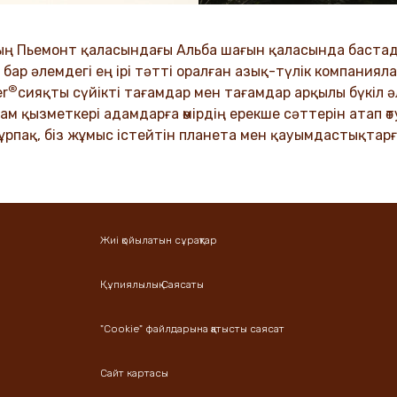
.
құндылықтар біздің мәдение
ұрпақтар бойына сіңіп келеді
ың Пьемонт қаласындағы Альба шағын қаласында бастады
VER MORE
ар әлемдегі ең ірі тәтті оралған азық-түлік компанияла
®
DISCOVER MORE
er
сияқты сүйікті тағамдар мен тағамдар арқылы бүкіл
м қызметкері адамдарға өмірдің ерекше сәттерін атап өтуг
 ұрпақ, біз жұмыс істейтін планета мен қауымдастықтарғ
Жиі қойылатын сұрақтар
Құпиялылық Саясаты
"Cookie" файлдарына қатысты саясат
Сайт картасы