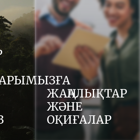
Р
АРЫМЫЗҒА
ЖАҢАЛЫҚТАР
ЖӘНЕ
З
ОҚИҒАЛАР
де құрмет,
Біздің жаңалықтар бөлімінде Ferrero
сияқты
және оның брендтері туралы