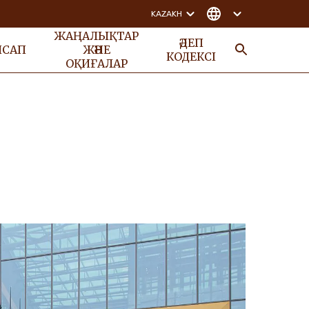
KAZAKH
ЖАҢАЛЫҚТАР
ӘДЕП
НСАП
ЖӘНЕ
КОДЕКСІ
ОҚИҒАЛАР
ІЗДЕУ