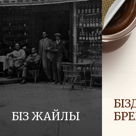
БІЗД
БІЗ ЖАЙЛЫ
БР
Ferrero компаниялар тобының тарихы
Біз әлемге
және оның миссиясы. Алғашқы
отбасылар