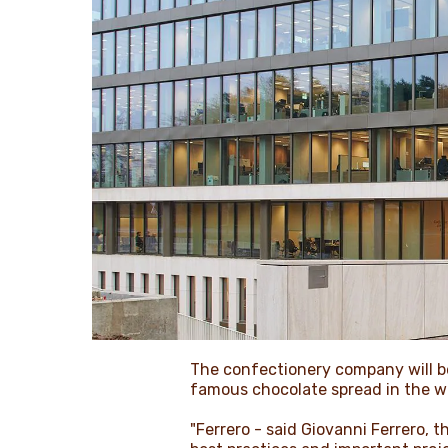
The confectionery company will be
famous chocolate spread in the wor
"Ferrero - said Giovanni Ferrero, 