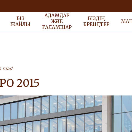
АДАМДАР
БІЗ
БІЗДІҢ
ЖӘНЕ
МА
ЖАЙЛЫ
БРЕНДТЕР
ҒАЛАМШАР
n read
PO 2015