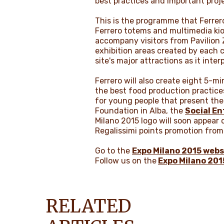
best practices and important projec
This is the programme that Ferrero 
Ferrero totems and multimedia kios
accompany visitors from Pavilion Z
exhibition areas created by each co
site's major attractions as it inte
Ferrero will also create eight 5-m
the best food production practices
for young people that present the f
Foundation in Alba, the
Social En
Milano 2015 logo will soon appear o
Regalissimi points promotion fro
Go to the
Expo Milano 2015 webs
Follow us on the
Expo Milano 20
RELATED