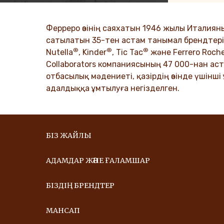
қадамдардан әлемдік жетістікке
таратамыз
дейін.
Ферреро өзінің саяхатын 1946 жылы Италиян
DISCO
сатылатын 35-тен астам танымал брендтері б
®
®
®
DISCOVER MORE
Nutella
, Kinder
, Tic Tac
және Ferrero Roch
Collaborators компаниясының 47 000-нан аста
отбасылық мәдениеті, қазірдің өзінде үшінші
адалдыққа ұмтылуға негізделген.
БІЗ ЖАЙЛЫ
АДАМДАР ЖӘНЕ ҒАЛАМШАР
БІЗДІҢ БРЕНДТЕР
МАНСАП