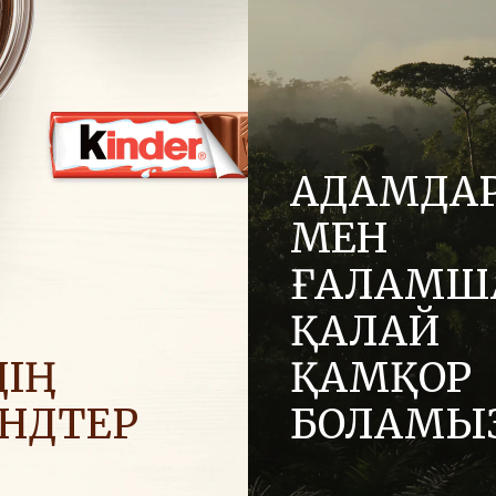
АДАМДА
МЕН
ҒАЛАМШ
ҚАЛАЙ
ІҢ
ҚАМҚОР
ЕНДТЕР
БОЛАМЫ
 позитив әкелу үшін
Отбасылық компания ретін
ға жағымды энергияны
адалдық және инновация 