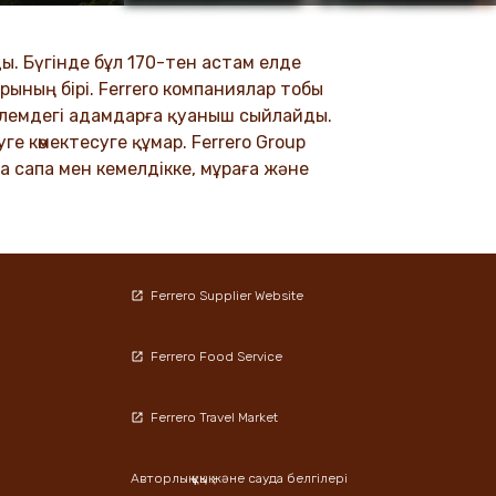
тімізге
жаңартуларды, мақалаларды және
.
баспасөз хабарламаларды қараңыз.
. Бүгінде бұл 170-тен астам елде
рының бірі. Ferrero компаниялар тобы
DISCOVER MORE
 әлемдегі адамдарға қуаныш сыйлайды.
е көмектесуге құмар. Ferrero Group
а сапа мен кемелдікке, мұраға және
Ferrero Supplier Website
Ferrero Food Service
Ferrero Travel Market
Авторлық құқық және сауда белгілері