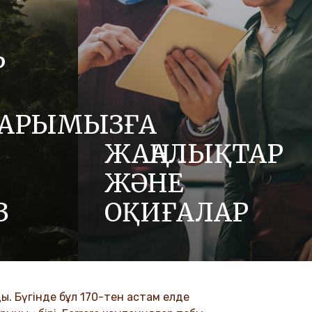
Р
АРЫМЫЗҒА
ЖАҢАЛЫҚТАР
ЖӘНЕ
З
ОҚИҒАЛАР
де құрмет,
Біздің жаңалықтар бөлімінде Ferrero
сияқты
және оның брендтері туралы
тімізге
жаңартуларды, мақалаларды және
.
баспасөз хабарламаларды қараңыз.
. Бүгінде бұл 170-тен астам елде