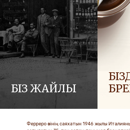
БІЗД
БІЗ ЖАЙЛЫ
БР
Ferrero компаниялар тобының тарихы
Біз әлемге
және оның миссиясы. Алғашқы
отбасылар
қадамдардан әлемдік жетістікке
таратамыз
дейін.
Ферреро өзінің саяхатын 1946 жылы Италиян