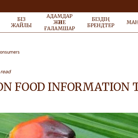
АДАМДАР
БІЗ
БІЗДІҢ
ЖӘНЕ
МА
ЖАЙЛЫ
БРЕНДТЕР
ҒАЛАМШАР
 consumers
 read
ON FOOD INFORMATION 