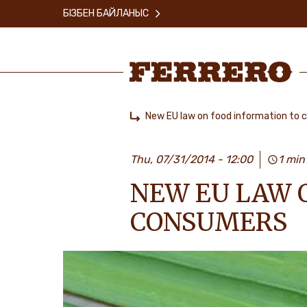
Skip
БІЗБЕН БАЙЛАНЫС
to
main
content
Ferrero
New EU law on food information to
Home
Thu, 07/31/2014 - 12:00
1 min
NEW EU LAW 
CONSUMERS