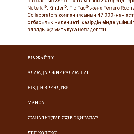
DISCO
сатылатын 35-тен астам танымал брендтері б
®
®
®
DISCOVER MORE
Nutella
, Kinder
, Tic Tac
және Ferrero Roch
Collaborators компаниясының 47 000-нан аста
отбасылық мәдениеті, қазірдің өзінде үшінші
адалдыққа ұмтылуға негізделген.
БІЗ ЖАЙЛЫ
АДАМДАР ЖӘНЕ ҒАЛАМШАР
БІЗДІҢ БРЕНДТЕР
МАНСАП
ЖАҢАЛЫҚТАР ЖӘНЕ ОҚИҒАЛАР
ӘДЕП КОДЕКСІ