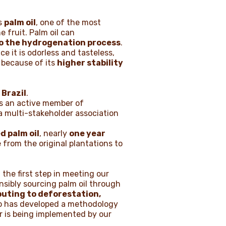
is
palm oil
, one of the most
 fruit. Palm oil can
to the hydrogenation process
.
ce it is odorless and tasteless,
, because of its
higher stability
 Brazil
.
is an active member of
 a multi-stakeholder association
d palm oil
, nearly
one year
 from the original plantations to
 the first step in meeting our
sibly sourcing palm oil through
uting to deforestation,
ro has developed a methodology
r is being implemented by our