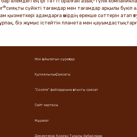
VER MORE
ар әлемдегі ең ірі тәтті оралған азық-түлік компанияла
®
DISCOVER MORE
er
сияқты сүйікті тағамдар мен тағамдар арқылы бүкіл
м қызметкері адамдарға өмірдің ерекше сәттерін атап өтуг
 ұрпақ, біз жұмыс істейтін планета мен қауымдастықтарғ
Жиі қойылатын сұрақтар
Құпиялылық Саясаты
"Cookie" файлдарына қатысты саясат
Сайт картасы
Мұрағат
Деректерді Қорғау Туралы Хабарлама