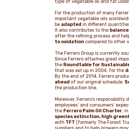
type of vegetable oil and fat used 
For the production of many Ferrer
important vegetable oils worldwide
be
adapted
in different quantiti
It also contributes to the
balance
after the refining process and hel
to oxidation
compared to other ve
The Ferrero Group is currently sou
Since Ferrero attaches great imp
the
Roundtable for Sustainable
that was set up in 2004, for the
d
By the end of 2014, Ferrero produ
ahead
of our original schedule.
S
the production line.
Moreover, Ferrero’s responsibility 
employees’ and consumers’ expect
the
Ferrero Palm Oil Charter
, i
species extinction, high green
with
TFT
(formerly The Forest Tr
suppliers and to help growers mo