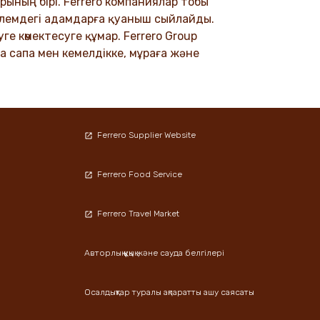
рының бірі. Ferrero компаниялар тобы
DISCOVER MORE
 әлемдегі адамдарға қуаныш сыйлайды.
е көмектесуге құмар. Ferrero Group
а сапа мен кемелдікке, мұраға және
Ferrero Supplier Website
Ferrero Food Service
Ferrero Travel Market
Авторлық құқық және сауда белгілері
Осалдықтар туралы ақпаратты ашу саясаты