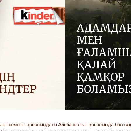
АДАМДА
МЕН
ҒАЛАМШ
ҚАЛАЙ
ІҢ
ҚАМҚОР
ЕНДТЕР
БОЛАМЫ
 позитив әкелу үшін
Отбасылық компания ретін
ға жағымды энергияны
адалдық және инновация 
.
құндылықтар біздің мәдение
ұрпақтар бойына сіңіп келеді
ың Пьемонт қаласындағы Альба шағын қаласында бастады