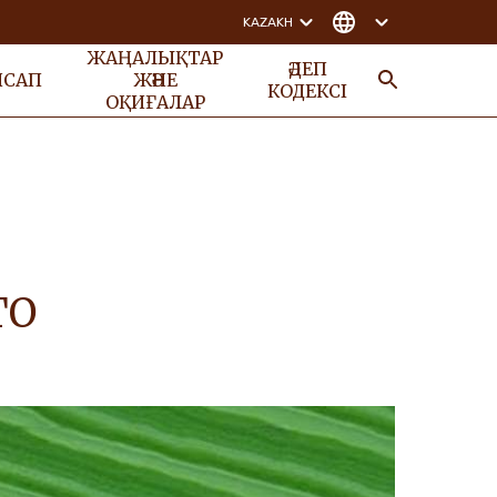
KAZAKH
ЖАҢАЛЫҚТАР
ӘДЕП
НСАП
ЖӘНЕ
КОДЕКСІ
ОҚИҒАЛАР
ІЗДЕУ
TO