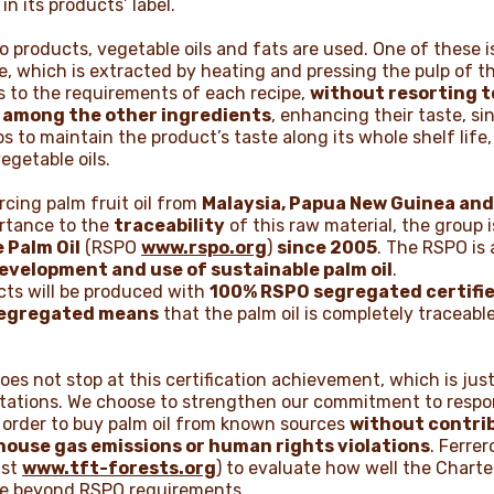
in its products’ label.
o products, vegetable oils and fats are used. One of these 
, which is extracted by heating and pressing the pulp of the
es to the requirements of each recipe,
without resorting 
 among the other ingredients
, enhancing their taste, sin
ps to maintain the product’s taste along its whole shelf life
getable oils.
rcing palm fruit oil from
Malaysia, Papua New Guinea and
ortance to the
traceability
of this raw material, the group 
 Palm Oil
(RSPO
www.rspo.org
)
since 2005
. The RSPO is
evelopment and use of sustainable palm oil
.
cts will be produced with
100% RSPO segregated certifie
egregated means
that the palm oil is completely traceable
does not stop at this certification achievement, which is just
ations. We choose to strengthen our commitment to respon
n order to buy palm oil from known sources
without contrib
house gas emissions or human rights violations
. Ferre
ust
www.tft-forests.org
) to evaluate how well the Charte
ve beyond RSPO requirements.