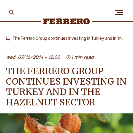
Skip
to
main
content
Ferrero
The Ferrero Group continues investing in Turkey and in the hazelnut sector
Home
БІЗ ЖАЙЛЫ
Wed, 07/16/2014 - 12:00
1 min read
THE FERRERO GROUP
АДАМДАР ЖӘНЕ
ҒАЛАМШАР
CONTINUES INVESTING IN
TURKEY AND IN THE
HAZELNUT SECTOR
БІЗДІҢ БРЕНДТЕР
МАНСАП