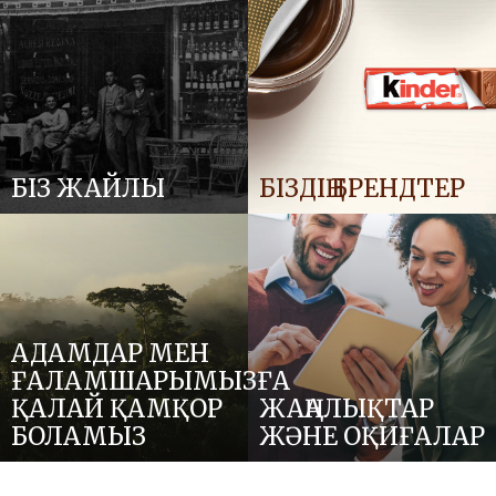
БІЗ ЖАЙЛЫ
БІЗДІҢ БРЕНДТЕР
АДАМДАР МЕН
ҒАЛАМШАРЫМЫЗҒА
ҚАЛАЙ ҚАМҚОР
ЖАҢАЛЫҚТАР
БОЛАМЫЗ
ЖӘНЕ ОҚИҒАЛАР