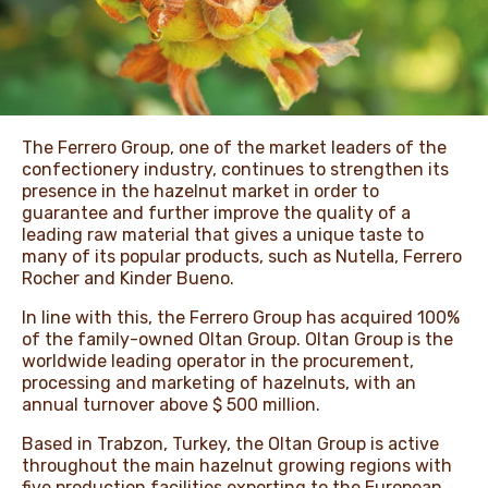
ЖАҢАЛЫҚТАР ЖӘНЕ
ОҚИҒАЛАР
The Ferrero Group, one of the market leaders of the
confectionery industry, continues to strengthen its
ӘДЕП КОДЕКСІ
presence in the hazelnut market in order to
guarantee and further improve the quality of a
leading raw material that gives a unique taste to
many of its popular products, such as Nutella, Ferrero
Rocher and Kinder Bueno.
In line with this, the Ferrero Group has acquired 100%
of the family-owned Oltan Group. Oltan Group is the
worldwide leading operator in the procurement,
processing and marketing of hazelnuts, with an
annual turnover above $ 500 million.
Based in Trabzon, Turkey, the Oltan Group is active
throughout the main hazelnut growing regions with
five production facilities exporting to the European