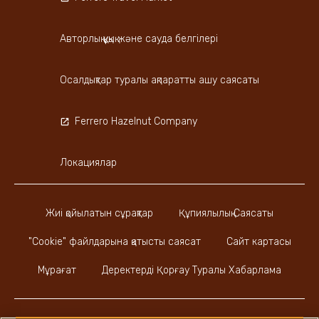
Авторлық құқық және сауда белгілері
Осалдықтар туралы ақпаратты ашу саясаты
Ferrero Hazelnut Company
Локациялар
Жиі қойылатын сұрақтар
Құпиялылық Саясаты
"Cookie" файлдарына қатысты саясат
Сайт картасы
Мұрағат
Деректерді Қорғау Туралы Хабарлама