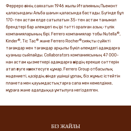
Ферреро өзінің саяхатын 1946 жылы Италияның Пьемонт
қаласындағы Альба шағын қаласында бастады. Бүгінде бұл
170-тен астам елде сатылатын 35-тен астам танымал
брендтері бар әлемдегі ең ірі тәтті оралған азық-түлік
®
компанияларының бірі. Ferrero компаниялар тобы Nutella
,
®
®
®
Kinder
, Tic Tac
және Ferrero Rocher
сияқты сүйікті
тағамдар мен тағамдар арқылы бүкіл әлемдегі адамдарға
қуаныш сыйлайды. Collaborators компаниясының 47 000-
нан астам қызметкері адамдарға өмірдің ерекше сәттерін
атап өтуге көмектесуге құмар. Ferrero Group отбасылық
мәдениеті, қазірдің өзінде үшінші ұрпақ, біз жұмыс істейтін
планета мен қауымдастықтарға сапа мен кемелдікке,
мұраға және адалдыққа ұмтылуға негізделген.
БІЗ ЖАЙЛЫ