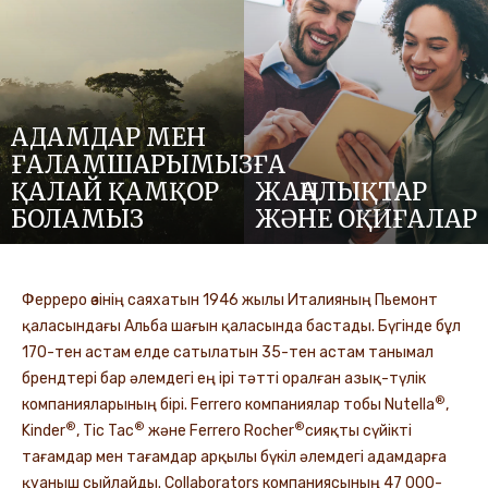
АДАМДАР МЕН
ҒАЛАМШАРЫМЫЗҒА
ҚАЛАЙ ҚАМҚОР
ЖАҢАЛЫҚТАР
БОЛАМЫЗ
ЖӘНЕ ОҚИҒАЛАР
Ферреро өзінің саяхатын 1946 жылы Италияның Пьемонт
қаласындағы Альба шағын қаласында бастады. Бүгінде бұл
170-тен астам елде сатылатын 35-тен астам танымал
брендтері бар әлемдегі ең ірі тәтті оралған азық-түлік
®
компанияларының бірі. Ferrero компаниялар тобы Nutella
,
®
®
®
Kinder
, Tic Tac
және Ferrero Rocher
сияқты сүйікті
тағамдар мен тағамдар арқылы бүкіл әлемдегі адамдарға
қуаныш сыйлайды. Collaborators компаниясының 47 000-