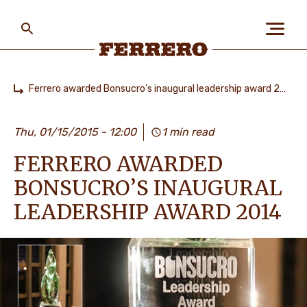
Skip
to
main
content
Ferrero
Ferrero awarded Bonsucro’s inaugural leadership award 2014
Home
БІЗ ЖАЙЛЫ
Thu, 01/15/2015 - 12:00
1 min read
FERRERO AWARDED
АДАМДАР ЖӘНЕ
ҒАЛАМШАР
BONSUCRO’S INAUGURAL
LEADERSHIP AWARD 2014
БІЗДІҢ БРЕНДТЕР
МАНСАП