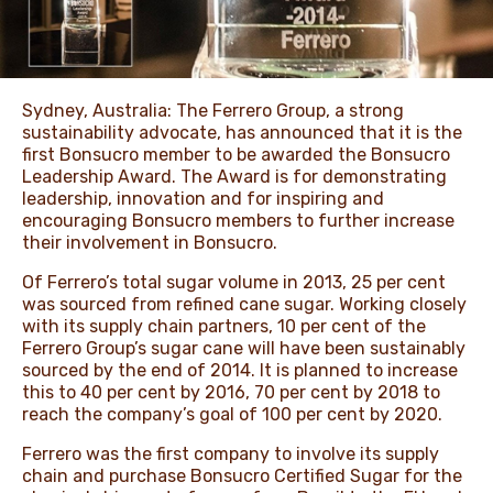
ЖАҢАЛЫҚТАР ЖӘНЕ
ОҚИҒАЛАР
Sydney, Australia: The Ferrero Group, a strong
sustainability advocate, has announced that it is the
first Bonsucro member to be awarded the Bonsucro
Leadership Award. The Award is for demonstrating
ӘДЕП КОДЕКСІ
leadership, innovation and for inspiring and
encouraging Bonsucro members to further increase
their involvement in Bonsucro.
Of Ferrero’s total sugar volume in 2013, 25 per cent
was sourced from refined cane sugar. Working closely
with its supply chain partners, 10 per cent of the
Ferrero Group’s sugar cane will have been sustainably
sourced by the end of 2014. It is planned to increase
this to 40 per cent by 2016, 70 per cent by 2018 to
reach the company’s goal of 100 per cent by 2020.
Ferrero was the first company to involve its supply
chain and purchase Bonsucro Certified Sugar for the