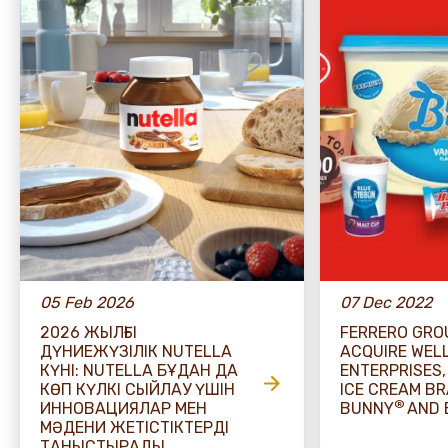
05 Feb 2026
07 Dec 2022
2026 ЖЫЛҒЫ
FERRERO GRO
ДҮНИЕЖҮЗІЛІК NUTELLA
ACQUIRE WEL
КҮНІ: NUTELLA БҰДАН ДА
ENTERPRISES,
КӨП КҮЛКІ СЫЙЛАУ ҮШІН
ICE CREAM B
®
ИННОВАЦИЯЛАР МЕН
BUNNY
AND 
МӘДЕНИ ЖЕТІСТІКТЕРДІ
ТАНЫСТЫРАДЫ