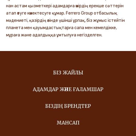
нан астам қызметкері адамдарға өмірдің ерекше сәттерін
атап өтуге көмектесуге құмар. Ferrero Group отбасылық
мәдениеті, қазірдің өзінде үшінші ұрпақ, біз жұмыс істейтін
планета мен қауымдастықтарға сапа мен кемелдікке,
мұраға және адалдыққа ұмтылуға негізделген.
БІЗ ЖАЙЛЫ
АДАМДАР ЖӘНЕ ҒАЛАМШАР
БІЗДІҢ БРЕНДТЕР
МАНСАП