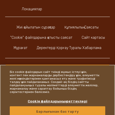
Локациялар
Жиі қойылатын сұрақтар
Құпиялылық Саясаты
"Cookie" файлдарына қатысты саясат
Сайт картасы
Мұрағат
Деректерді Қорғау Туралы Хабарлама
Біз cookie файлдарын сайт тиімді жұмыс істеуі үшін,
контент пен жарнамаларды дербестендіру үшін, әлеуметтік
Instagram
LinkedIn
Facebook
желі мүмкіндіктерімен қамтамасыз ету және трафигімізді
талдау үшін пайдаланамыз. Сондай-ақ біздің сайтты
пайдалануыңыз туралы мәліметтерді әлеуметтік желілер,
жарнамалау және сараптау бойынша біздің
серіктестермен бөлісеміз.
Ferrero
Cookie файлдарының реттеулері
Copyright © Ferrero 2026
Барлығынан бас тарту