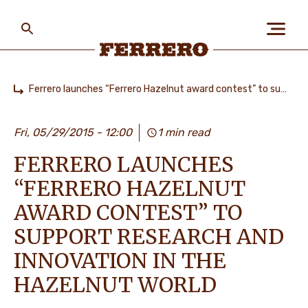
Skip
to
main
content
Ferrero
Ferrero launches “Ferrero Hazelnut award contest” to support research and innovation in the hazelnut world
Home
БІЗ ЖАЙЛЫ
Fri, 05/29/2015 - 12:00
1 min read
FERRERO LAUNCHES
АДАМДАР ЖӘНЕ
ҒАЛАМШАР
“FERRERO HAZELNUT
AWARD CONTEST” TO
SUPPORT RESEARCH AND
БІЗДІҢ БРЕНДТЕР
INNOVATION IN THE
HAZELNUT WORLD
МАНСАП