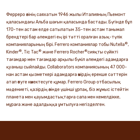
Ферреро өзінің саяхатын 1946 жылы Италияның Пьемонт
қаласындағы Альба шағын қаласында бастады. Бүгінде бұл
170-тен астам елде сатылатын 35-тен астам танымал
брендтері бар әлемдегі ең ірі тәтті оралған азық-түлік
®
компанияларының бірі. Ferrero компаниялар тобы Nutella
,
®
®
®
Kinder
, Tic Tac
және Ferrero Rocher
сияқты сүйікті
тағамдар мен тағамдар арқылы бүкіл әлемдегі адамдарға
қуаныш сыйлайды. Collaborators компаниясының 47 000-
нан астам қызметкері адамдарға өмірдің ерекше сәттерін
атап өтуге көмектесуге құмар. Ferrero Group отбасылық
мәдениеті, қазірдің өзінде үшінші ұрпақ, біз жұмыс істейтін
планета мен қауымдастықтарға сапа мен кемелдікке,
мұраға және адалдыққа ұмтылуға негізделген.