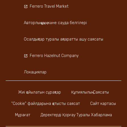
Ferrero Travel Market
Авторлық құқық және сауда белгілері
Осалдықтар туралы ақпаратты ашу саясаты
Ferrero Hazelnut Company
Локациялар
Жиі қойылатын сұрақтар
Құпиялылық Саясаты
"Cookie" файлдарына қатысты саясат
Сайт картасы
Мұрағат
Деректерді Қорғау Туралы Хабарлама