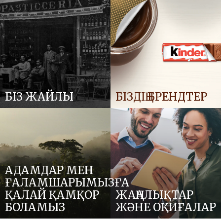
БІЗ ЖАЙЛЫ
БІЗДІҢ БРЕНДТЕР
АДАМДАР МЕН
ҒАЛАМШАРЫМЫЗҒА
ҚАЛАЙ ҚАМҚОР
ЖАҢАЛЫҚТАР
БОЛАМЫЗ
ЖӘНЕ ОҚИҒАЛАР