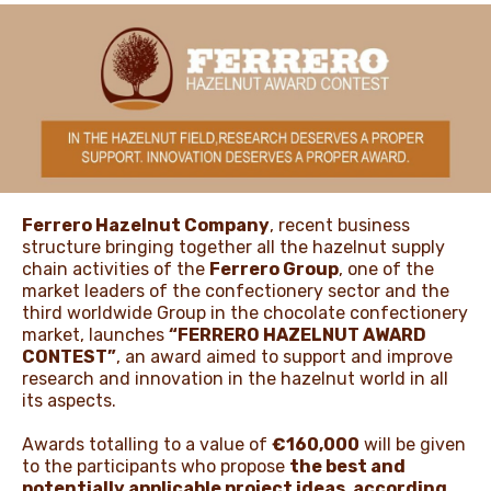
ЖАҢАЛЫҚТАР ЖӘНЕ
ОҚИҒАЛАР
ӘДЕП КОДЕКСІ
Ferrero Hazelnut Company
, recent business
structure bringing together all the hazelnut supply
chain activities of the
Ferrero Group
, one of the
market leaders of the confectionery sector and the
third worldwide Group in the chocolate confectionery
market, launches
“FERRERO HAZELNUT AWARD
CONTEST”
, an award aimed to support and improve
research and innovation in the hazelnut world in all
its aspects.
Awards totalling to a value of
€160,000
will be given
to the participants who propose
the best and
potentially applicable project ideas, according