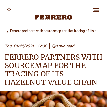
Skip
to
main
content
Ferrero
Ferrero partners with sourcemap for the tracing of its hazelnut value chain
Home
БІЗ ЖАЙЛЫ
Thu, 01/21/2021 - 12:00
1 min read
FERRERO PARTNERS WITH
АДАМДАР ЖӘНЕ
ҒАЛАМШАР
SOURCEMAP FOR THE
TRACING OF ITS
HAZELNUT VALUE CHAIN
БІЗДІҢ БРЕНДТЕР
МАНСАП