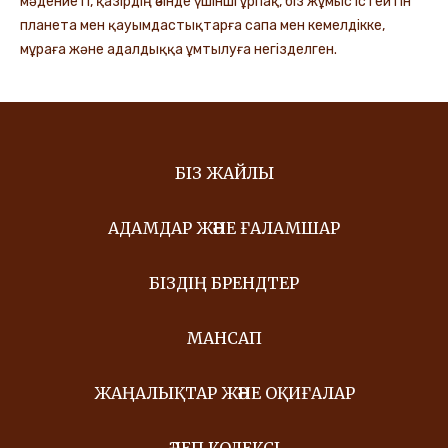
мәдениеті, қазірдің өзінде үшінші ұрпақ, біз жұмыс істейтін
планета мен қауымдастықтарға сапа мен кемелдікке,
мұраға және адалдыққа ұмтылуға негізделген.
БІЗ ЖАЙЛЫ
АДАМДАР ЖӘНЕ ҒАЛАМШАР
БІЗДІҢ БРЕНДТЕР
МАНСАП
ЖАҢАЛЫҚТАР ЖӘНЕ ОҚИҒАЛАР