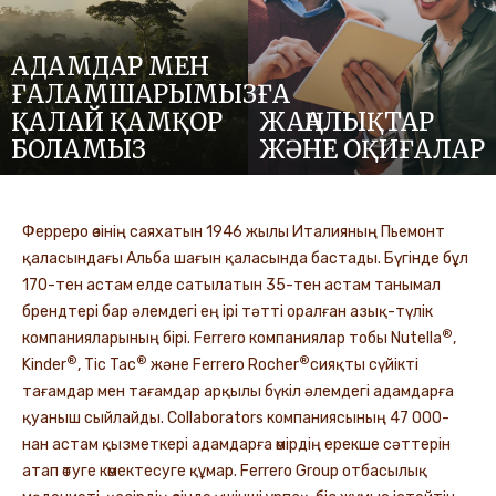
АДАМДАР МЕН
ҒАЛАМШАРЫМЫЗҒА
ҚАЛАЙ ҚАМҚОР
ЖАҢАЛЫҚТАР
БОЛАМЫЗ
ЖӘНЕ ОҚИҒАЛАР
Ферреро өзінің саяхатын 1946 жылы Италияның Пьемонт
қаласындағы Альба шағын қаласында бастады. Бүгінде бұл
170-тен астам елде сатылатын 35-тен астам танымал
брендтері бар әлемдегі ең ірі тәтті оралған азық-түлік
®
компанияларының бірі. Ferrero компаниялар тобы Nutella
,
®
®
®
Kinder
, Tic Tac
және Ferrero Rocher
сияқты сүйікті
тағамдар мен тағамдар арқылы бүкіл әлемдегі адамдарға
қуаныш сыйлайды. Collaborators компаниясының 47 000-
нан астам қызметкері адамдарға өмірдің ерекше сәттерін
атап өтуге көмектесуге құмар. Ferrero Group отбасылық